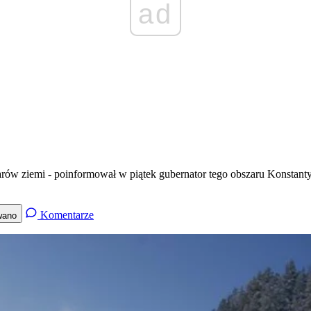
ad
tarów ziemi - poinformował w piątek gubernator tego obszaru Konstant
Komentarze
wano