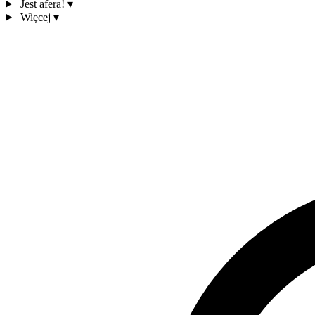
Jest afera!
▾
Więcej
▾