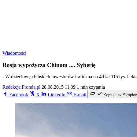
Wiadomości
Rosja wypożycza Chinom .... Syberię
- W dzierżawę chińskich inwestorów trafić ma na 49 lat 115 tys. hek
Redakcja Fronda.pl
28.08.2015 11:09
1 min czytania
Facebook
X
LinkedIn
E-mail
Kopiuj link
Skopio