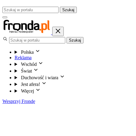
Szukaj
Szukaj
Polska
Reklama
Wschód
Świat
Duchowość i wiara
Jest afera!
Więcej
Wesprzyj Frondę