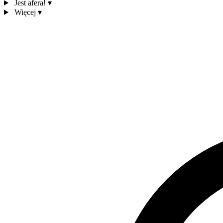
Jest afera!
▾
Więcej
▾