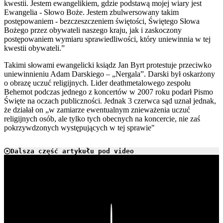
kwestii. Jestem ewangelikiem, gdzie podstawą mojej wiary jest
Ewangelia - Słowo Boże. Jestem zbulwersowany takim
postępowaniem - bezczeszczeniem świętości, Świętego Słowa
Bożego przez obywateli naszego kraju, jak i zaskoczony
postępowaniem wymiaru sprawiedliwości, który uniewinnia w tej
kwestii obywateli.”
Takimi słowami ewangelicki ksiądz Jan Byrt protestuje przeciwko
uniewinnieniu Adam Darskiego – „Nergala”. Darski był oskarżony
o obrazę uczuć religijnych. Lider deathmetalowego zespołu
Behemot podczas jednego z koncertów w 2007 roku podarł Pismo
Święte na oczach publiczności. Jednak 3 czerwca sąd uznał jednak,
że działał on „w zamiarze ewentualnym znieważenia uczuć
religijnych osób, ale tylko tych obecnych na koncercie, nie zaś
pokrzywdzonych występujących w tej sprawie"
Dalsza część artykułu pod video