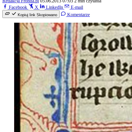
Redakcja Fronda.pl
05.06.2013 07:03
2 min czytania
Facebook
X
LinkedIn
E-mail
Komentarze
Kopiuj link
Skopiowano