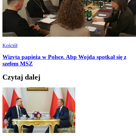
Kościół
Wizyta papieża w Polsce. Abp Wojda spotkał się z
szefem MSZ
Czytaj dalej