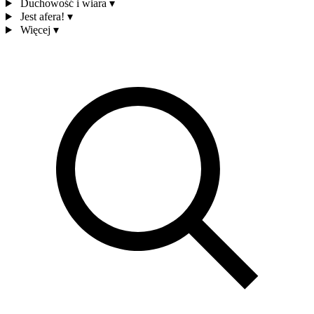
Duchowość i wiara
▾
Jest afera!
▾
Więcej
▾