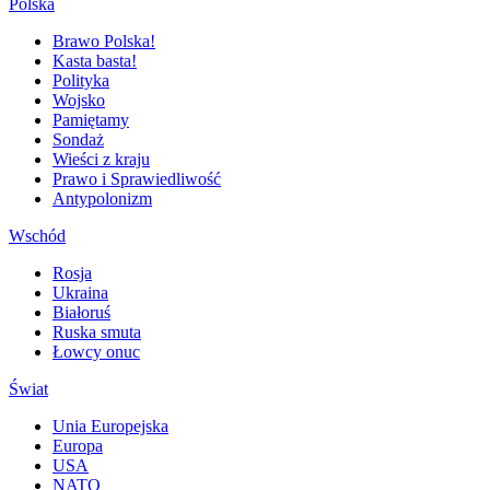
Polska
Brawo Polska!
Kasta basta!
Polityka
Wojsko
Pamiętamy
Sondaż
Wieści z kraju
Prawo i Sprawiedliwość
Antypolonizm
Wschód
Rosja
Ukraina
Białoruś
Ruska smuta
Łowcy onuc
Świat
Unia Europejska
Europa
USA
NATO