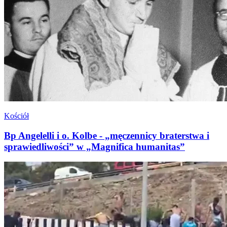
Kościół
Bp Angelelli i o. Kolbe - „męczennicy braterstwa i
sprawiedliwości” w „Magnifica humanitas”