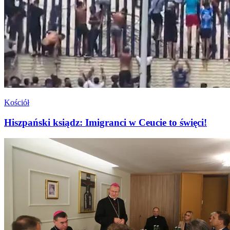
Kościół
Hiszpański ksiądz: Imigranci w Ceucie to święci!