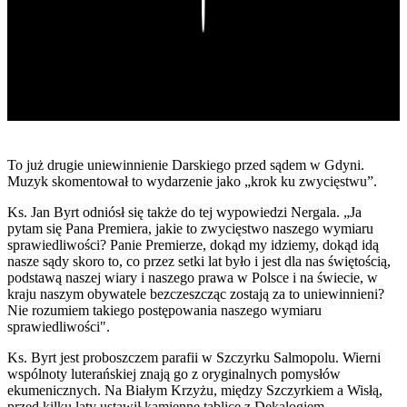
Play
To już drugie uniewinnienie Darskiego przed sądem w Gdyni.
Muzyk skomentował to wydarzenie jako „krok ku zwycięstwu”.
Ks. Jan Byrt odniósł się także do tej wypowiedzi Nergala. „Ja
pytam się Pana Premiera, jakie to zwycięstwo naszego wymiaru
sprawiedliwości? Panie Premierze, dokąd my idziemy, dokąd idą
nasze sądy skoro to, co przez setki lat było i jest dla nas świętością,
podstawą naszej wiary i naszego prawa w Polsce i na świecie, w
kraju naszym obywatele bezczeszcząc zostają za to uniewinnieni?
Nie rozumiem takiego postępowania naszego wymiaru
sprawiedliwości".
Ks. Byrt jest proboszczem parafii w Szczyrku Salmopolu. Wierni
wspólnoty luterańskiej znają go z oryginalnych pomysłów
ekumenicznych. Na Białym Krzyżu, między Szczyrkiem a Wisłą,
przed kilku laty ustawił kamienne tablice z Dekalogiem.