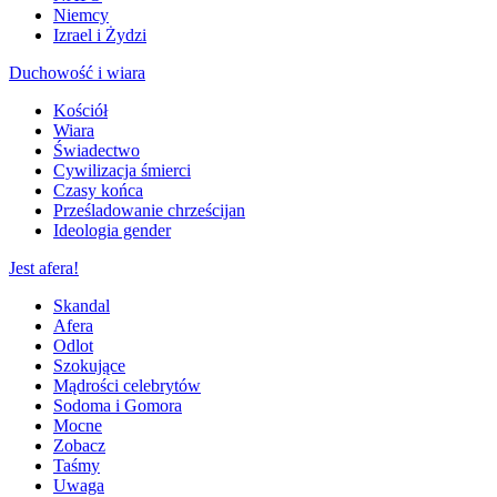
Niemcy
Izrael i Żydzi
Duchowość i wiara
Kościół
Wiara
Świadectwo
Cywilizacja śmierci
Czasy końca
Prześladowanie chrześcijan
Ideologia gender
Jest afera!
Skandal
Afera
Odlot
Szokujące
Mądrości celebrytów
Sodoma i Gomora
Mocne
Zobacz
Taśmy
Uwaga