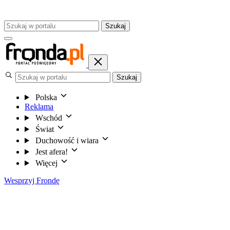
Szukaj
Szukaj
Polska
Reklama
Wschód
Świat
Duchowość i wiara
Jest afera!
Więcej
Wesprzyj Frondę