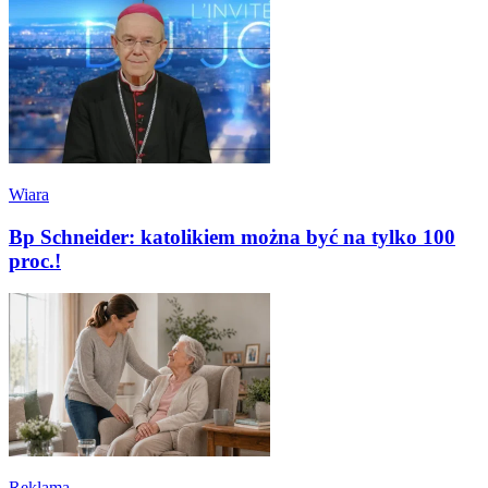
Wiara
Bp Schneider: katolikiem można być na tylko 100
proc.!
Reklama