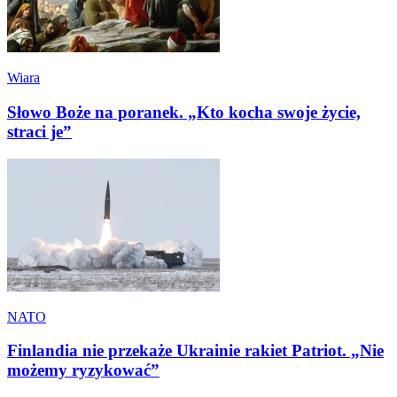
Wiara
Słowo Boże na poranek. „Kto kocha swoje życie,
straci je”
NATO
Finlandia nie przekaże Ukrainie rakiet Patriot. „Nie
możemy ryzykować”