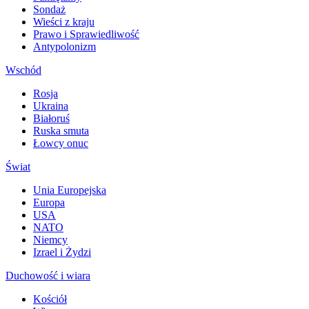
Sondaż
Wieści z kraju
Prawo i Sprawiedliwość
Antypolonizm
Wschód
Rosja
Ukraina
Białoruś
Ruska smuta
Łowcy onuc
Świat
Unia Europejska
Europa
USA
NATO
Niemcy
Izrael i Żydzi
Duchowość i wiara
Kościół