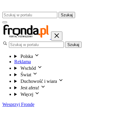
Szukaj
Szukaj
Polska
Reklama
Wschód
Świat
Duchowość i wiara
Jest afera!
Więcej
Wesprzyj Frondę