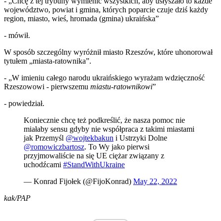
- „Chcę z tej trybuny wymienić wszystkich, aby usłyszało to każde
województwo, powiat i gmina, których poparcie czuje dziś każdy
region, miasto, wieś, hromada (gmina) ukraińska”
- mówił.
W sposób szczególny wyróżnił miasto Rzeszów, które uhonorował
tytułem „miasta-ratownika”.
- „W imieniu całego narodu ukraińskiego wyrażam wdzięczność
Rzeszowowi - pierwszemu
miastu-ratownikowi
”
- powiedział.
Koniecznie chcę też podkreślić, że nasza pomoc nie
miałaby sensu gdyby nie współpraca z takimi miastami
jak Przemyśl
@wojtekbakun
i Ustrzyki Dolne
@romowiczbartosz
. To Wy jako pierwsi
przyjmowaliście na się UE ciężar związany z
uchodźcami
#StandWithUkraine️
— Konrad Fijołek (@FijoKonrad)
May 22, 2022
kak/PAP