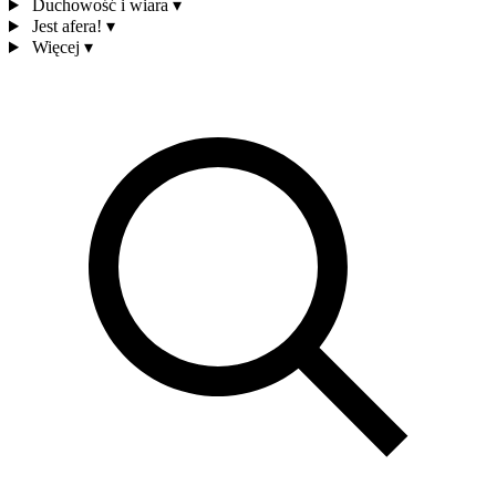
Duchowość i wiara
▾
Jest afera!
▾
Więcej
▾