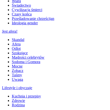
Wiara
Świadectwo
Cywilizacja śmierci
Czasy końca
Prześladowanie chrześcijan
Ideologia gender
Jest afera!
Skandal
Afera
Odlot
Szokujące
Mądrości celebrytów
Sodoma i Gomora
Mocne
Zobacz
Taśmy
Uwaga
Lifestyle i obyczaje
Kuchnia i przepisy
Zdrowie
Rodzina