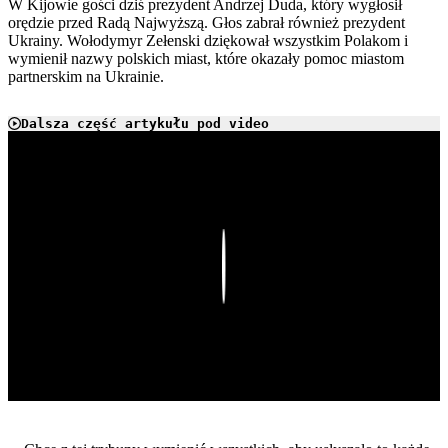
W Kijowie gości dziś prezydent Andrzej Duda, który wygłosił
orędzie przed Radą Najwyższą. Głos zabrał również prezydent
Ukrainy. Wołodymyr Zełenski dziękował wszystkim Polakom i
wymienił nazwy polskich miast, które okazały pomoc miastom
partnerskim na Ukrainie.
Dalsza część artykułu pod video
Play