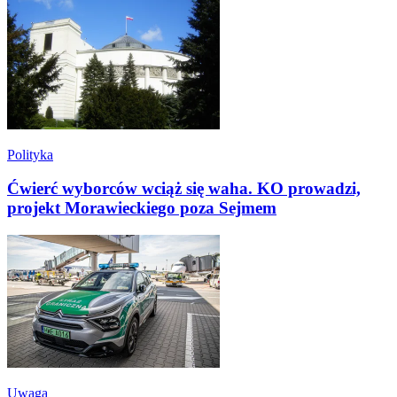
Polityka
Ćwierć wyborców wciąż się waha. KO prowadzi,
projekt Morawieckiego poza Sejmem
Uwaga