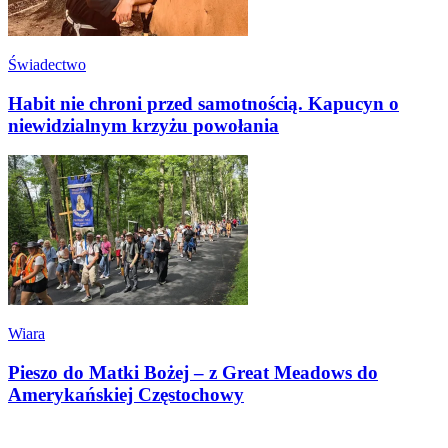
Świadectwo
Habit nie chroni przed samotnością. Kapucyn o
niewidzialnym krzyżu powołania
Wiara
Pieszo do Matki Bożej – z Great Meadows do
Amerykańskiej Częstochowy