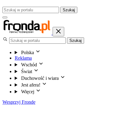
Szukaj
Szukaj
Polska
Reklama
Wschód
Świat
Duchowość i wiara
Jest afera!
Więcej
Wesprzyj Frondę