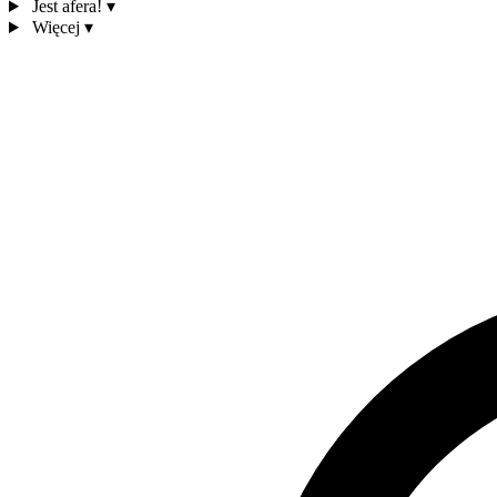
Jest afera!
▾
Więcej
▾