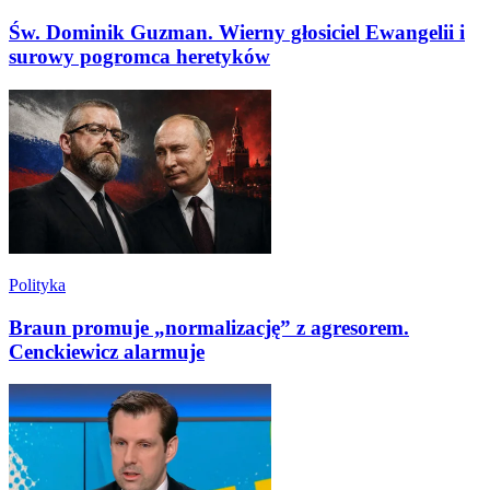
Św. Dominik Guzman. Wierny głosiciel Ewangelii i
surowy pogromca heretyków
Polityka
Braun promuje „normalizację” z agresorem.
Cenckiewicz alarmuje