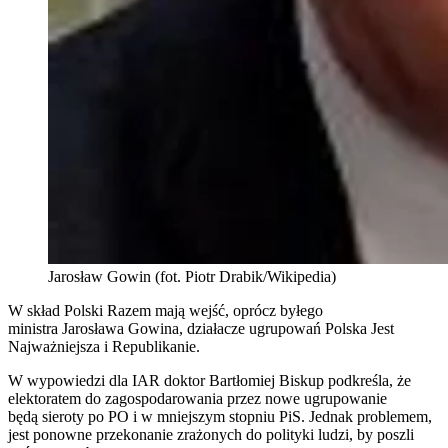
Jarosław Gowin (fot. Piotr Drabik/Wikipedia)
W skład Polski Razem mają wejść, oprócz byłego
ministra Jarosława Gowina, działacze ugrupowań Polska Jest
Najważniejsza i Republikanie.
W wypowiedzi dla IAR doktor Bartłomiej Biskup podkreśla, że
elektoratem do zagospodarowania przez nowe ugrupowanie
będą sieroty po PO i w mniejszym stopniu PiS. Jednak problemem,
jest ponowne przekonanie zrażonych do polityki ludzi, by poszli