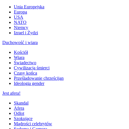
Unia Europejska
Europa
USA
NATO
Niemcy
Izrael i Żydzi
Duchowość i wiara
Kościół
Wiara
Świadectwo
Cywilizacja śmierci
Czasy końca
Prześladowanie chrześcijan
Ideologia gender
Jest afera!
Skandal
Afera
Odlot
Szokujące
Mądrości celebrytów
Sodoma i Gomora