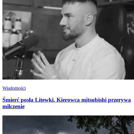
Wiadomości
Śmierć posła Litewki. Kierowca mitsubishi przerywa
milczenie