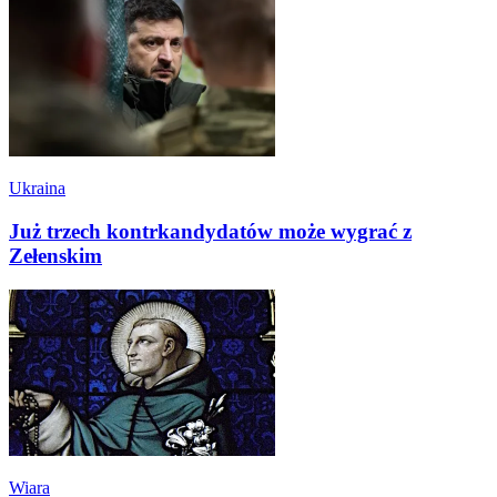
Ukraina
Już trzech kontrkandydatów może wygrać z
Zełenskim
Wiara