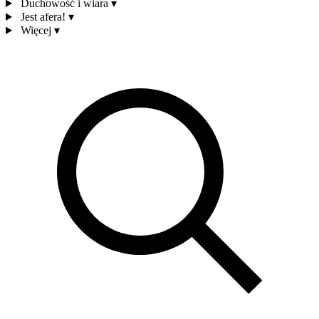
Duchowość i wiara
▾
Jest afera!
▾
Więcej
▾