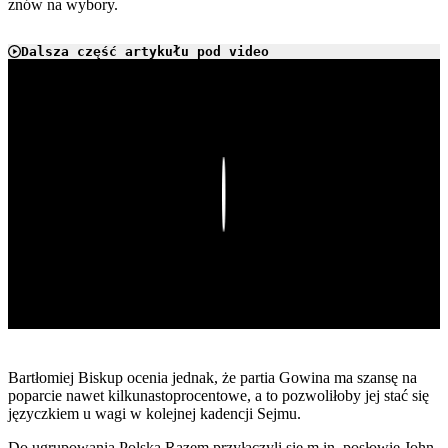
znów na wybory.
Dalsza część artykułu pod video
Play
Bartłomiej Biskup ocenia jednak, że partia Gowina ma szansę na
poparcie nawet kilkunastoprocentowe, a to pozwoliłoby jej stać się
języczkiem u wagi w kolejnej kadencji Sejmu.
Do ugrupowania Polska Razem przyłączyli się m.in. posłowie John