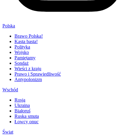
Polska
Brawo Polska!
Kasta basta!
Polityka
Wojsko
Pamiętamy
Sondaż
Wieści z kraju
Prawo i Sprawiedliwość
Antypolonizm
Wschód
Rosja
Ukraina
Białoruś
Ruska smuta
Łowcy onuc
Świat