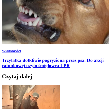
Wiadomości
Trzylatka dotkliwie pogryziona przez psa. Do akcji
ratunkowej użyto śmigłowca LPR
Czytaj dalej