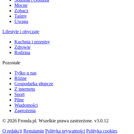
Mocne
Zobacz
Taśmy
Uwaga
Lifestyle i obyczaje
Kuchnia i przepisy
Zdrowie
Rodzina
Pozostałe
Tylko u nas
Różne
Gospodarka głupcze
Z internetu
Sport
Pilne
Wiadomości
Zagrożenia
© 2026 Fronda.pl. Wszelkie prawa zastrzeżone.
v3.0.12
O redakcji
Regulamin
Polityka prywatności
Polityka cookies