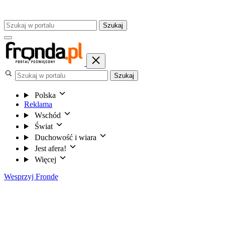
Szukaj
Szukaj
Polska
Reklama
Wschód
Świat
Duchowość i wiara
Jest afera!
Więcej
Wesprzyj Frondę