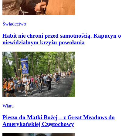
Świadectwo
Habit nie chroni przed samotnością. Kapucyn o
niewidzialnym krzyżu powołania
Wiara
Pieszo do Matki Bożej – z Great Meadows do
Amerykańskiej Częstochowy