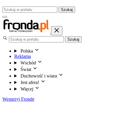
Szukaj
Szukaj
Polska
Reklama
Wschód
Świat
Duchowość i wiara
Jest afera!
Więcej
Wesprzyj Frondę