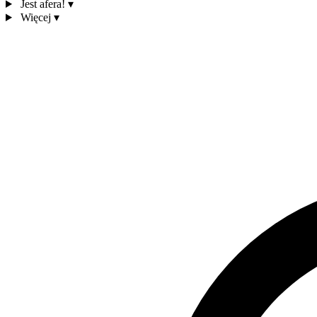
Jest afera!
▾
Więcej
▾