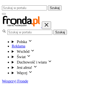
Szukaj
Szukaj
Polska
Reklama
Wschód
Świat
Duchowość i wiara
Jest afera!
Więcej
Wesprzyj Frondę