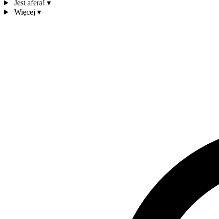
Jest afera!
▾
Więcej
▾