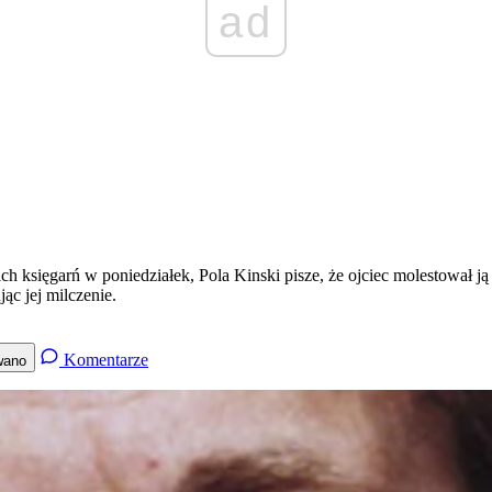
ad
ich księgarń w poniedziałek, Pola Kinski pisze, że ojciec molestował ją
ąc jej milczenie.
Komentarze
wano