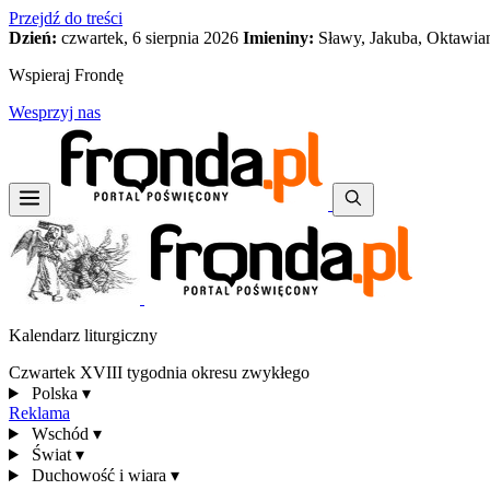
Przejdź do treści
Dzień:
czwartek, 6 sierpnia 2026
Imieniny:
Sławy, Jakuba, Oktawia
Wspieraj Frondę
Wesprzyj nas
Kalendarz liturgiczny
Czwartek XVIII tygodnia okresu zwykłego
Polska
▾
Reklama
Wschód
▾
Świat
▾
Duchowość i wiara
▾