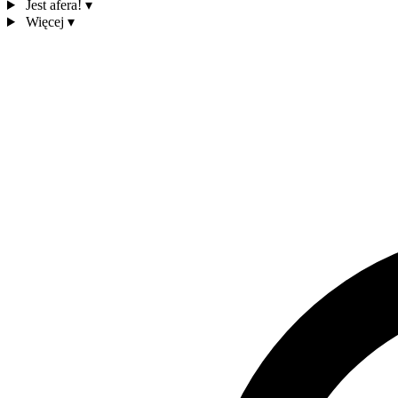
Jest afera!
▾
Więcej
▾