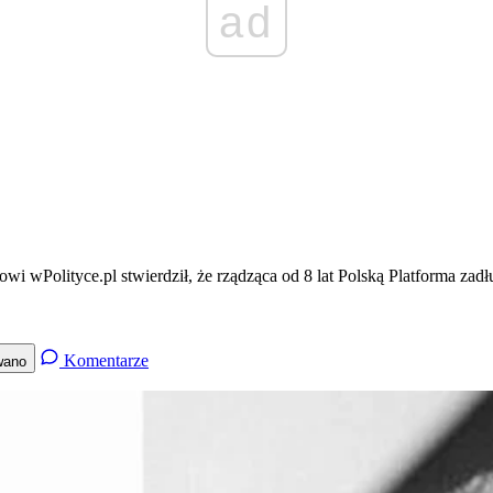
ad
wi wPolityce.pl stwierdził, że rządząca od 8 lat Polską Platforma zad
Komentarze
wano