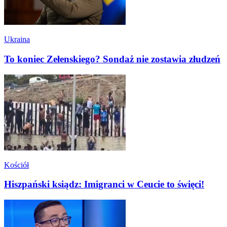
Ukraina
To koniec Zełenskiego? Sondaż nie zostawia złudzeń
Kościół
Hiszpański ksiądz: Imigranci w Ceucie to święci!