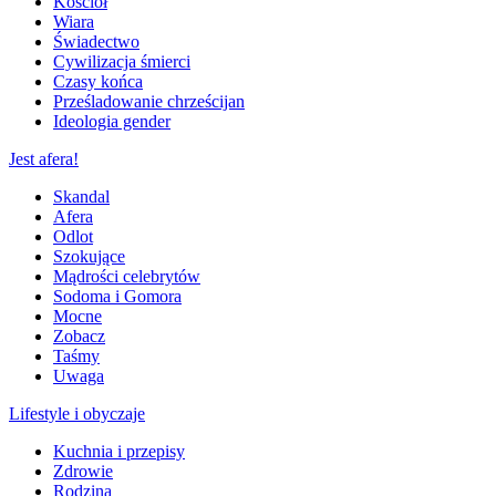
Kościół
Wiara
Świadectwo
Cywilizacja śmierci
Czasy końca
Prześladowanie chrześcijan
Ideologia gender
Jest afera!
Skandal
Afera
Odlot
Szokujące
Mądrości celebrytów
Sodoma i Gomora
Mocne
Zobacz
Taśmy
Uwaga
Lifestyle i obyczaje
Kuchnia i przepisy
Zdrowie
Rodzina