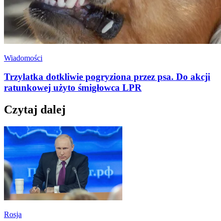
Wiadomości
Trzylatka dotkliwie pogryziona przez psa. Do akcji
ratunkowej użyto śmigłowca LPR
Czytaj dalej
Rosja