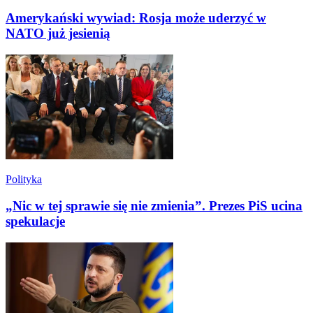
Amerykański wywiad: Rosja może uderzyć w
NATO już jesienią
Polityka
„Nic w tej sprawie się nie zmienia”. Prezes PiS ucina
spekulacje