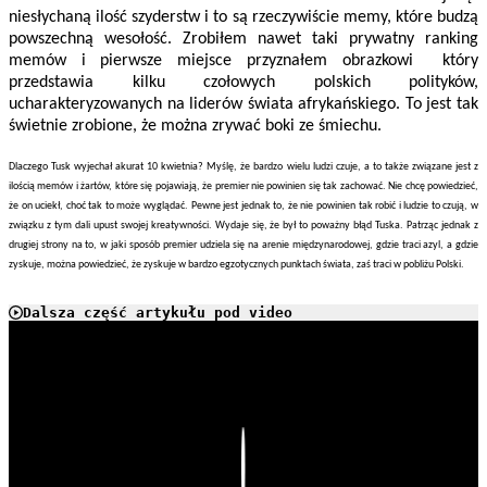
niesłychaną ilość szyderstw i to są rzeczywiście memy, które budzą
powszechną wesołość. Zrobiłem nawet taki prywatny ranking
memów i pierwsze miejsce przyznałem obrazkowi który
przedstawia kilku czołowych polskich polityków,
ucharakteryzowanych na liderów świata afrykańskiego. To jest tak
świetnie zrobione, że można zrywać boki ze śmiechu.
Dlaczego Tusk wyjechał akurat 10 kwietnia? Myślę, że bardzo wielu ludzi czuje, a to także związane jest z
ilością memów i żartów, które się pojawiają, że premier nie powinien się tak zachować. Nie chcę powiedzieć,
że on uciekł, choć tak to może wyglądać. Pewne jest jednak to, że nie powinien tak robić i ludzie to czują, w
związku z tym dali upust swojej kreatywności. Wydaje się, że był to poważny błąd Tuska. Patrząc jednak z
drugiej strony na to, w jaki sposób premier udziela się na arenie międzynarodowej, gdzie traci azyl, a gdzie
zyskuje, można powiedzieć, że zyskuje w bardzo egzotycznych punktach świata, zaś traci w pobliżu Polski.
Dalsza część artykułu pod video
Play