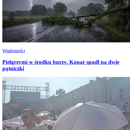
Wiadomości
Pielgrzymi w środku burzy. Konar spadł na dwie
pątniczki