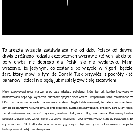
To zresztą sytuacja zadziwiająca nie od dziś. Polacy od dawna
drwią z różnego rodzaju egzotycznych wypraw z których jak do tej
pory chyba nic dobrego dla Polski się nie wydarzyło. Mam
wrażenie, że jedynym, co zostanie po wizycie w Nigerii będzie
żart, który mówi o tym, że Donald Tusk przywiózł z podróży kiść
bananów i dzieci nie będą już musiały żywić się szczawiem.
Mnie, człowiekowi nieco starszemu od tego młodego pokolenia, które jest tak bardzo kreatywne w
komentowaniu tego typu wydarzeń, przychodzi spojrzeć nieco wstecz. Przypominam sobie ten moment, w
którym rozpoczął się demontaż poprzedniego systemu. Nagle ludzie zrozumieli, że najlepszym sposobem,
aby się przeciwstawić wszystkiemu, co było absurdem świata komunistycznego, był dobry żart. Kiedy ludzie
zaczęli wyśmiewać się, nabijać z systemu, wiadomo było, że on długo nie potrwa. Dziś mamy bardzo
podobną sytuację. Choć system nie ten, to pewien mechanizm obśmiewania władzy staje się powszechny. To
chyba poważna żółta kartka dla pana premiera i jego ekipy, a być może już nawet czerwona, z czego do
końca pewnie nie zdaje on sobie sprawy.