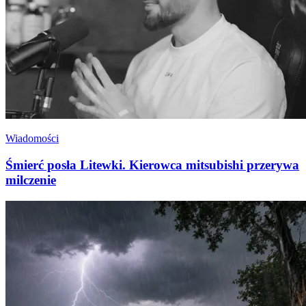
Wiadomości
Śmierć posła Litewki. Kierowca mitsubishi przerywa
milczenie