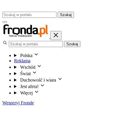
Szukaj
Szukaj
Polska
Reklama
Wschód
Świat
Duchowość i wiara
Jest afera!
Więcej
Wesprzyj Frondę