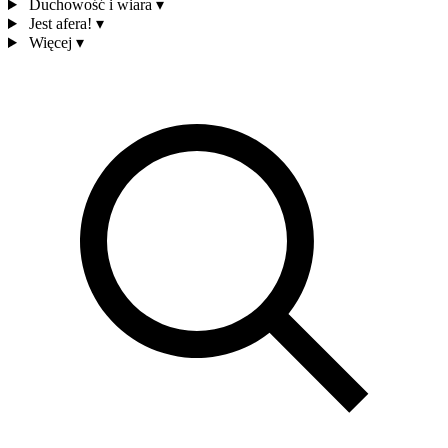
Duchowość i wiara
▾
Jest afera!
▾
Więcej
▾