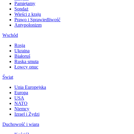
Pamiętamy
Sondaż
Wieści z kraju
Prawo i Sprawiedliwość
Antypolonizm
Wschód
Rosja
Ukraina
Białoruś
Ruska smuta
Łowcy onuc
Świat
Unia Europejska
Europa
USA
NATO
Niemcy
Izrael i Żydzi
Duchowość i wiara