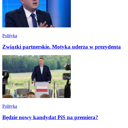
Polityka
Związki partnerskie. Motyka uderza w prezydenta
Polityka
Będzie nowy kandydat PiS na premiera?