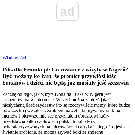
ad
Wiadomości
Pilis dla Fronda.pl: Co zostanie z wizyty w Nigerii?
Być może tylko żart, że premier przywiózł kiść
bananów i dzieci nie będą już musiały jeść szczawiu
Zacznę od tego, jak wizyta Donalda Tuska w Nigerii jest
komentowana w internecie. W sieci można znaleźć jakąś
niesłychaną ilość szyderstw i to są rzeczywiście memy, które budzą
powszechną wesołość. Zrobiłem nawet taki prywatny ranking
memów i pierwsze miejsce przyznałem obrazkowi który
przedstawia kilku czołowych polskich polityków,
ucharakteryzowanych na liderów świata afrykańskiego. To jest tak
świetnie zrobione, że można zrywać boki ze śmiechu.