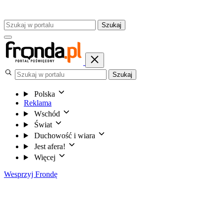
Szukaj
Szukaj
Polska
Reklama
Wschód
Świat
Duchowość i wiara
Jest afera!
Więcej
Wesprzyj Frondę