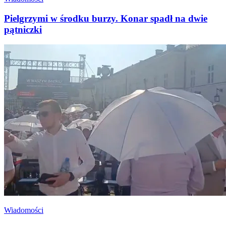
Pielgrzymi w środku burzy. Konar spadł na dwie
pątniczki
Wiadomości