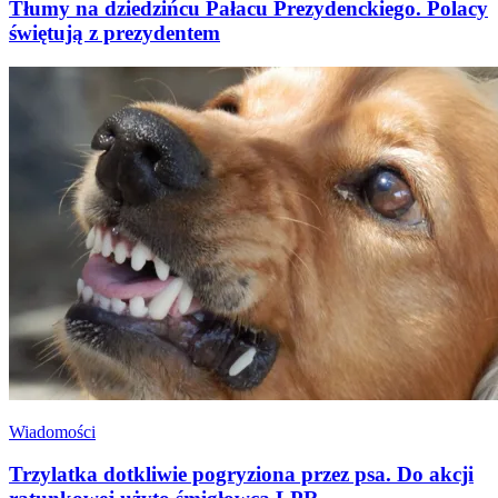
Tłumy na dziedzińcu Pałacu Prezydenckiego. Polacy
świętują z prezydentem
Wiadomości
Trzylatka dotkliwie pogryziona przez psa. Do akcji