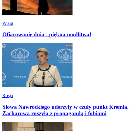
Wiara
Ofiarowanie dnia - piękna modlitwa!
Rosja
Słowa Nawrockiego uderzyły w czuły punkt Kremla.
Zacharowa ruszyła z propagandą i fobiami