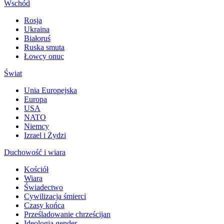
Wschód
Rosja
Ukraina
Białoruś
Ruska smuta
Łowcy onuc
Świat
Unia Europejska
Europa
USA
NATO
Niemcy
Izrael i Żydzi
Duchowość i wiara
Kościół
Wiara
Świadectwo
Cywilizacja śmierci
Czasy końca
Prześladowanie chrześcijan
Ideologia gender