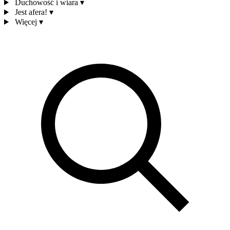
Duchowość i wiara
▾
Jest afera!
▾
Więcej
▾