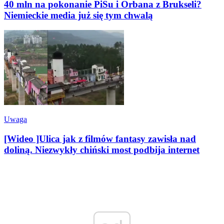
40 mln na pokonanie PiSu i Orbana z Brukseli?
Niemieckie media już się tym chwalą
Uwaga
[Wideo ]Ulica jak z filmów fantasy zawisła nad
doliną. Niezwykły chiński most podbija internet