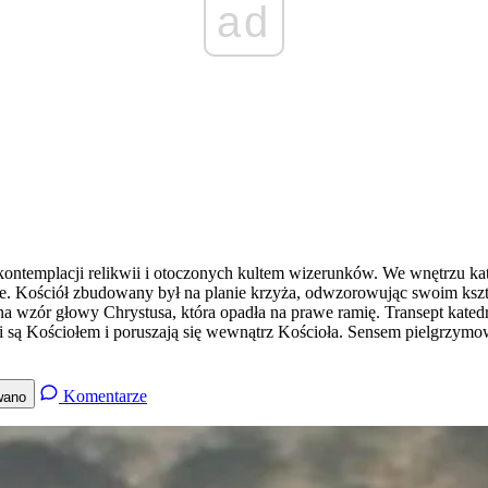
ad
kontemplacji relikwii i otoczonych kultem wizerunków. We wnętrzu ka
wie. Kościół zbudowany był na planie krzyża, odwzorowując swoim kszt
 wzór głowy Chrystusa, która opadła na prawe ramię. Transept katedry,
i są Kościołem i poruszają się wewnątrz Kościoła. Sensem pielgrzymow
Komentarze
wano