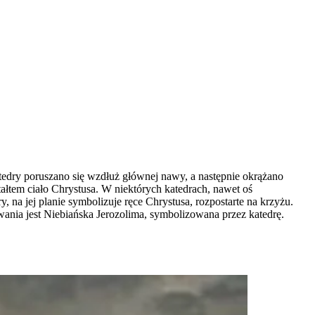
tedry poruszano się wzdłuż głównej nawy, a następnie okrążano
ałtem ciało Chrystusa. W niektórych katedrach, nawet oś
 na jej planie symbolizuje ręce Chrystusa, rozpostarte na krzyżu.
ania jest Niebiańska Jerozolima, symbolizowana przez katedrę.