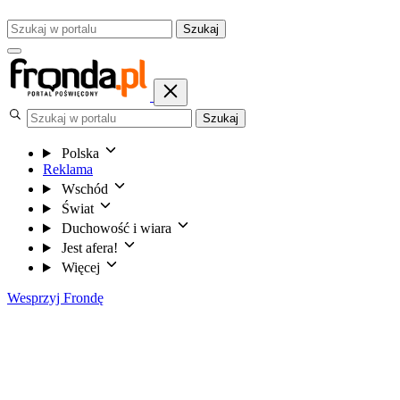
Szukaj
Szukaj
Polska
Reklama
Wschód
Świat
Duchowość i wiara
Jest afera!
Więcej
Wesprzyj Frondę