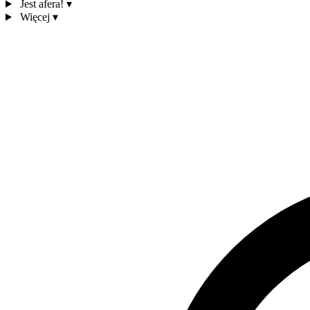
Jest afera!
▾
Więcej
▾