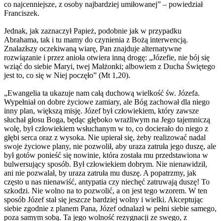
co najcenniejsze, z osoby najbardziej umiłowanej” – powiedział
Franciszek.
Jednak, jak zaznaczył Papież, podobnie jak w przypadku
Abrahama, tak i tu mamy do czynienia z Bożą interwencją.
Znalazłszy oczekiwaną wiarę, Pan znajduje alternatywne
rozwiązanie i przez anioła otwiera inną drogę: „Józefie, nie bój się
wziąć do siebie Maryi, twej Małżonki; albowiem z Ducha Świętego
jest to, co się w Niej poczęło” (Mt 1,20).
„Ewangelia ta ukazuje nam całą duchową wielkość św. Józefa.
Wypełniał on dobre życiowe zamiary, ale Bóg zachował dla niego
inny plan, większą misję. Józef był człowiekiem, który zawsze
słuchał głosu Boga, będąc głęboko wrażliwym na Jego tajemniczą
wolę, był człowiekiem wsłuchanym w to, co docierało do niego z
głębi serca oraz z wysoka. Nie upierał się, żeby realizować nadal
swoje życiowe plany, nie pozwolił, aby uraza zatruła jego duszę, ale
był gotów ponieść się nowinie, która została mu przedstawiona w
bulwersujący sposób. Był człowiekiem dobrym. Nie nienawidził,
ani nie pozwalał, by uraza zatruła mu duszę. A popatrzmy, jak
często u nas nienawiść, antypatia czy niechęć zatruwają duszę! To
szkodzi. Nie wolno na to pozwolić, a on jest tego wzorem. W ten
sposób Józef stał się jeszcze bardziej wolny i wielki. Akceptując
siebie zgodnie z planem Pana, Józef odnalazł w pełni siebie samego,
poza samym sobą. Ta jego wolność rezygnacji ze swego, z