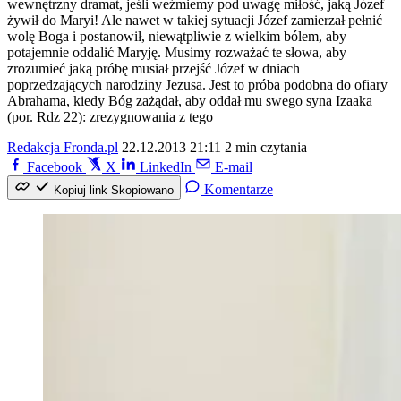
wewnętrzny dramat, jeśli weźmiemy pod uwagę miłość, jaką Józef
żywił do Maryi! Ale nawet w takiej sytuacji Józef zamierzał pełnić
wolę Boga i postanowił, niewątpliwie z wielkim bólem, aby
potajemnie oddalić Maryję. Musimy rozważać te słowa, aby
zrozumieć jaką próbę musiał przejść Józef w dniach
poprzedzających narodziny Jezusa. Jest to próba podobna do ofiary
Abrahama, kiedy Bóg zażądał, aby oddał mu swego syna Izaaka
(por. Rdz 22): zrezygnowania z tego
Redakcja Fronda.pl
22.12.2013 21:11
2 min czytania
Facebook
X
LinkedIn
E-mail
Komentarze
Kopiuj link
Skopiowano