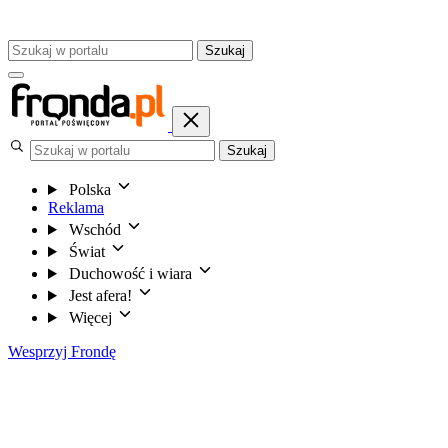
Szukaj
Szukaj
Polska
Reklama
Wschód
Świat
Duchowość i wiara
Jest afera!
Więcej
Wesprzyj Frondę