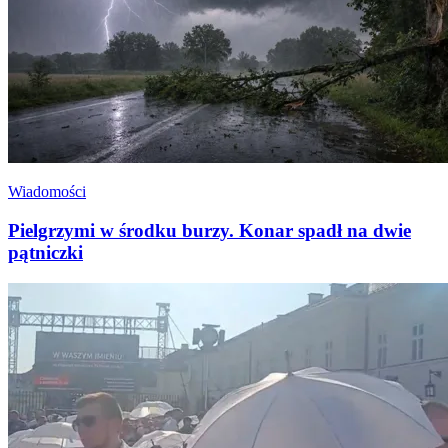
Wiadomości
Pielgrzymi w środku burzy. Konar spadł na dwie
pątniczki