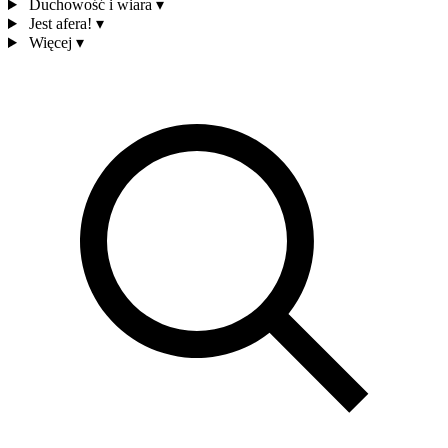
Duchowość i wiara
▾
Jest afera!
▾
Więcej
▾