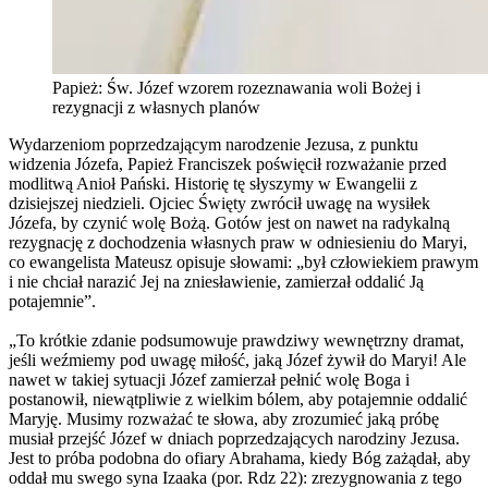
Papież: Św. Józef wzorem rozeznawania woli Bożej i
rezygnacji z własnych planów
Wydarzeniom poprzedzającym narodzenie Jezusa, z punktu
widzenia Józefa, Papież Franciszek poświęcił rozważanie przed
modlitwą Anioł Pański. Historię tę słyszymy w Ewangelii z
dzisiejszej niedzieli. Ojciec Święty zwrócił uwagę na wysiłek
Józefa, by czynić wolę Bożą. Gotów jest on nawet na radykalną
rezygnację z dochodzenia własnych praw w odniesieniu do Maryi,
co ewangelista Mateusz opisuje słowami: „był człowiekiem prawym
i nie chciał narazić Jej na zniesławienie, zamierzał oddalić Ją
potajemnie”.
„To krótkie zdanie podsumowuje prawdziwy wewnętrzny dramat,
jeśli weźmiemy pod uwagę miłość, jaką Józef żywił do Maryi! Ale
nawet w takiej sytuacji Józef zamierzał pełnić wolę Boga i
postanowił, niewątpliwie z wielkim bólem, aby potajemnie oddalić
Maryję. Musimy rozważać te słowa, aby zrozumieć jaką próbę
musiał przejść Józef w dniach poprzedzających narodziny Jezusa.
Jest to próba podobna do ofiary Abrahama, kiedy Bóg zażądał, aby
oddał mu swego syna Izaaka (por. Rdz 22): zrezygnowania z tego