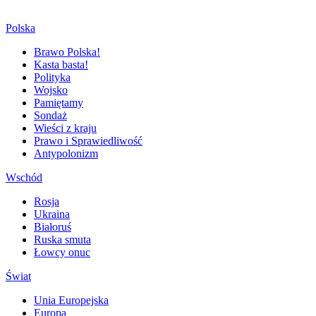
Polska
Brawo Polska!
Kasta basta!
Polityka
Wojsko
Pamiętamy
Sondaż
Wieści z kraju
Prawo i Sprawiedliwość
Antypolonizm
Wschód
Rosja
Ukraina
Białoruś
Ruska smuta
Łowcy onuc
Świat
Unia Europejska
Europa