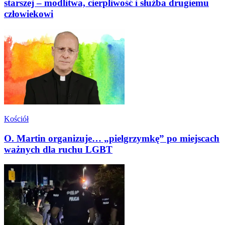
starszej – modlitwa, cierpliwość i służba drugiemu
człowiekowi
Kościół
O. Martin organizuje… „pielgrzymkę” po miejscach
ważnych dla ruchu LGBT