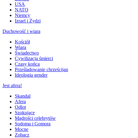
USA
NATO
Niemcy
Izrael i Żydzi
Duchowość i wiara
Kościół
Wiara
Świadectwo
Cywilizacja śmierci
Czasy końca
Prześladowanie chrześcijan
Ideologia gender
Jest afera!
Skandal
Afera
Odlot
Szokujące
Mądrości celebrytów
Sodoma i Gomora
Mocne
Zobacz