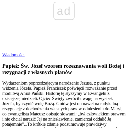
ad
Wiadomości
Papież: Św. Józef wzorem rozeznawania woli Bożej i
rezygnacji z własnych planów
Wydarzeniom poprzedzającym narodzenie Jezusa, z punktu
widzenia Józefa, Papież Franciszek poświęcił rozważanie przed
modlitwą Anioł Pański. Historię tę słyszymy w Ewangelii z
dzisiejszej niedzieli. Ojciec Święty zwrócił uwagę na wysiłek
Józefa, by czynić wolę Bożą. Gotów jest on nawet na radykalną
rezygnację z dochodzenia własnych praw w odniesieniu do Maryi,
co ewangelista Mateusz opisuje słowami: „był człowiekiem prawym
i nie chciał narazić Jej na zniesławienie, zamierzał oddalić Ją
potajemnie”.„To krótkie zdanie podsumowuje prawdziwy