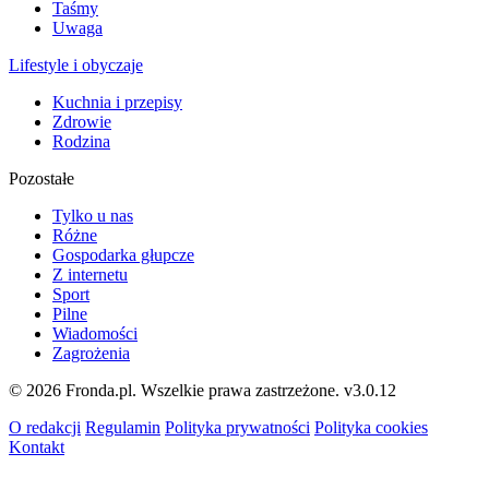
Taśmy
Uwaga
Lifestyle i obyczaje
Kuchnia i przepisy
Zdrowie
Rodzina
Pozostałe
Tylko u nas
Różne
Gospodarka głupcze
Z internetu
Sport
Pilne
Wiadomości
Zagrożenia
© 2026 Fronda.pl. Wszelkie prawa zastrzeżone.
v3.0.12
O redakcji
Regulamin
Polityka prywatności
Polityka cookies
Kontakt