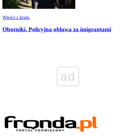
Wieści z kraju
Oborniki. Policyjna obława za imigrantami
ad