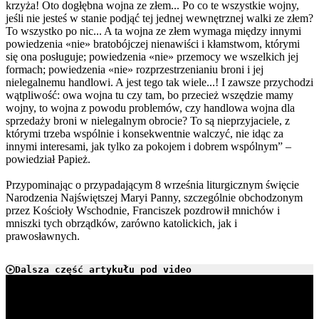
krzyża! Oto dogłębna wojna ze złem... Po co te wszystkie wojny,
jeśli nie jesteś w stanie podjąć tej jednej wewnętrznej walki ze złem?
To wszystko po nic... A ta wojna ze złem wymaga między innymi
powiedzenia «nie» bratobójczej nienawiści i kłamstwom, którymi
się ona posługuje; powiedzenia «nie» przemocy we wszelkich jej
formach; powiedzenia «nie» rozprzestrzenianiu broni i jej
nielegalnemu handlowi. A jest tego tak wiele...! I zawsze przychodzi
wątpliwość: owa wojna tu czy tam, bo przecież wszędzie mamy
wojny, to wojna z powodu problemów, czy handlowa wojna dla
sprzedaży broni w nielegalnym obrocie? To są nieprzyjaciele, z
którymi trzeba wspólnie i konsekwentnie walczyć, nie idąc za
innymi interesami, jak tylko za pokojem i dobrem wspólnym” –
powiedział Papież.
Przypominając o przypadającym 8 września liturgicznym święcie
Narodzenia Najświętszej Maryi Panny, szczególnie obchodzonym
przez Kościoły Wschodnie, Franciszek pozdrowił mnichów i
mniszki tych obrządków, zarówno katolickich, jak i
prawosławnych.
Dalsza część artykułu pod video