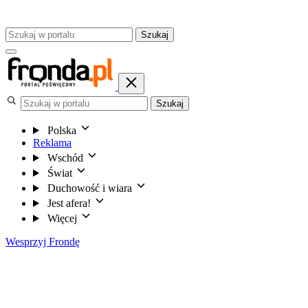
Szukaj
Szukaj
Polska
Reklama
Wschód
Świat
Duchowość i wiara
Jest afera!
Więcej
Wesprzyj Frondę