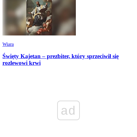
Wiara
Święty Kajetan – prezbiter, który sprzeciwił się
rozlewowi krwi
ad