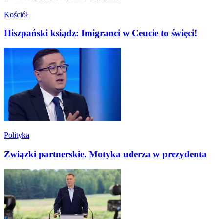
Kościół
Hiszpański ksiądz: Imigranci w Ceucie to święci!
Polityka
Związki partnerskie. Motyka uderza w prezydenta