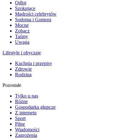
Odlot
Szokujące
Mądrości celebrytów
Sodoma i Gomora
Mocne
Zobacz
Taśmy
Uwaga
Lifestyle i obyczaje
Kuchnia i przepisy
Zdrowie
Rodzina
Pozostałe
Tylko u nas
Różne
Gospodarka głupcze
Z internetu
Sport
Pilne
Wiadomości
Zagrożenia