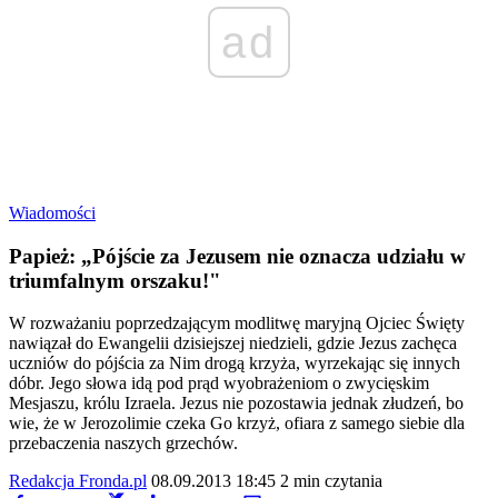
ad
Wiadomości
Papież: „Pójście za Jezusem nie oznacza udziału w
triumfalnym orszaku!"
W rozważaniu poprzedzającym modlitwę maryjną Ojciec Święty
nawiązał do Ewangelii dzisiejszej niedzieli, gdzie Jezus zachęca
uczniów do pójścia za Nim drogą krzyża, wyrzekając się innych
dóbr. Jego słowa idą pod prąd wyobrażeniom o zwycięskim
Mesjaszu, królu Izraela. Jezus nie pozostawia jednak złudzeń, bo
wie, że w Jerozolimie czeka Go krzyż, ofiara z samego siebie dla
przebaczenia naszych grzechów.
Redakcja Fronda.pl
08.09.2013 18:45
2 min czytania