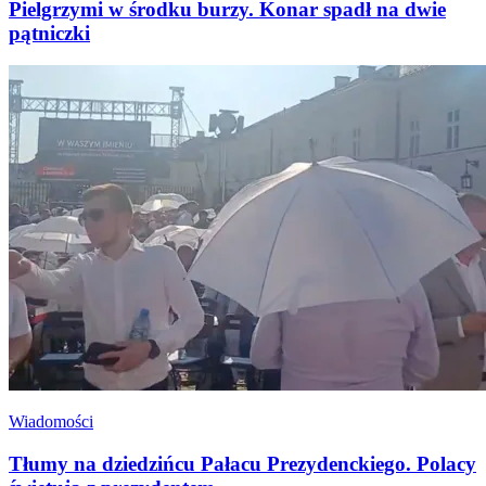
Pielgrzymi w środku burzy. Konar spadł na dwie
pątniczki
Wiadomości
Tłumy na dziedzińcu Pałacu Prezydenckiego. Polacy