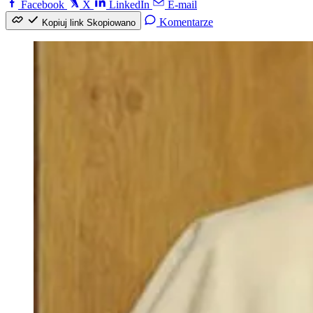
Facebook
X
LinkedIn
E-mail
Komentarze
Kopiuj link
Skopiowano