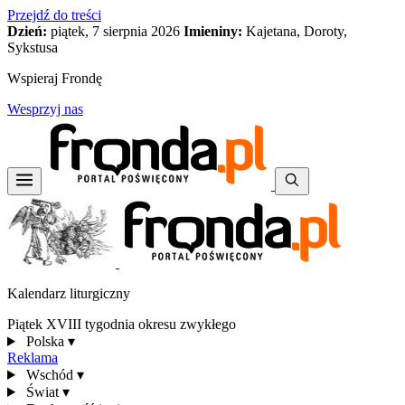
Przejdź do treści
Dzień:
piątek, 7 sierpnia 2026
Imieniny:
Kajetana, Doroty,
Sykstusa
Wspieraj Frondę
Wesprzyj nas
Kalendarz liturgiczny
Piątek XVIII tygodnia okresu zwykłego
Polska
▾
Reklama
Wschód
▾
Świat
▾