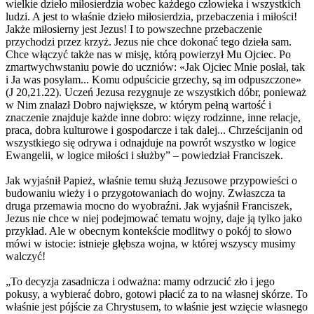
wielkie dzieło miłosierdzia wobec każdego człowieka i wszystkich
ludzi. A jest to właśnie dzieło miłosierdzia, przebaczenia i miłości!
Jakże miłosierny jest Jezus! I to powszechne przebaczenie
przychodzi przez krzyż. Jezus nie chce dokonać tego dzieła sam.
Chce włączyć także nas w misję, którą powierzył Mu Ojciec. Po
zmartwychwstaniu powie do uczniów: «Jak Ojciec Mnie posłał, tak
i Ja was posyłam... Komu odpuścicie grzechy, są im odpuszczone»
(J 20,21.22). Uczeń Jezusa rezygnuje ze wszystkich dóbr, ponieważ
w Nim znalazł Dobro największe, w którym pełną wartość i
znaczenie znajduje każde inne dobro: więzy rodzinne, inne relacje,
praca, dobra kulturowe i gospodarcze i tak dalej... Chrześcijanin od
wszystkiego się odrywa i odnajduje na powrót wszystko w logice
Ewangelii, w logice miłości i służby” – powiedział Franciszek.
Jak wyjaśnił Papież, właśnie temu służą Jezusowe przypowieści o
budowaniu wieży i o przygotowaniach do wojny. Zwłaszcza ta
druga przemawia mocno do wyobraźni. Jak wyjaśnił Franciszek,
Jezus nie chce w niej podejmować tematu wojny, daje ją tylko jako
przykład. Ale w obecnym kontekście modlitwy o pokój to słowo
mówi w istocie: istnieje głębsza wojna, w której wszyscy musimy
walczyć!
„To decyzja zasadnicza i odważna: mamy odrzucić zło i jego
pokusy, a wybierać dobro, gotowi płacić za to na własnej skórze. To
właśnie jest pójście za Chrystusem, to właśnie jest wzięcie własnego