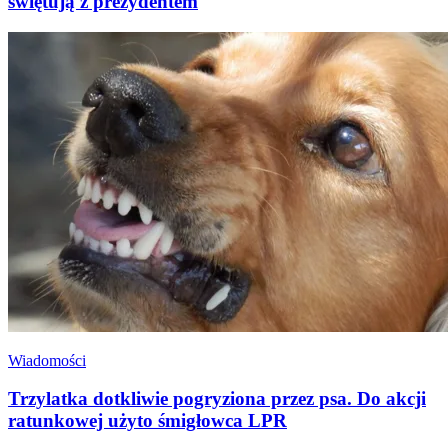
świętują z prezydentem
Wiadomości
Trzylatka dotkliwie pogryziona przez psa. Do akcji
ratunkowej użyto śmigłowca LPR