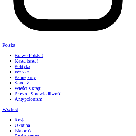
Polska
Brawo Polska!
Kasta basta!
Polityka
Wojsko
Pamiętamy
Sondaż
Wieści z kraju
Prawo i Sprawiedliwość
Antypolonizm
Wschód
Rosja
Ukraina
Białoruś