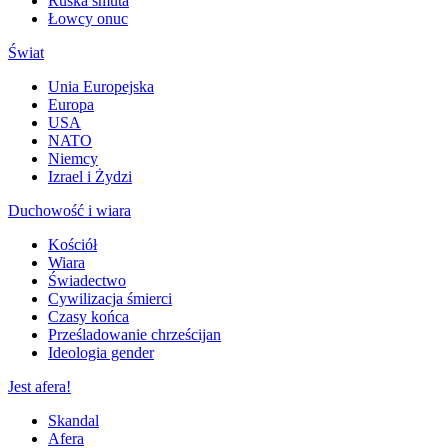
Ruska smuta
Łowcy onuc
Świat
Unia Europejska
Europa
USA
NATO
Niemcy
Izrael i Żydzi
Duchowość i wiara
Kościół
Wiara
Świadectwo
Cywilizacja śmierci
Czasy końca
Prześladowanie chrześcijan
Ideologia gender
Jest afera!
Skandal
Afera