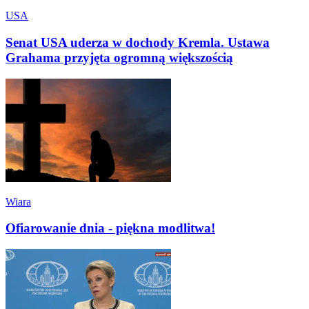
USA
Senat USA uderza w dochody Kremla. Ustawa
Grahama przyjęta ogromną większością
Wiara
Ofiarowanie dnia - piękna modlitwa!