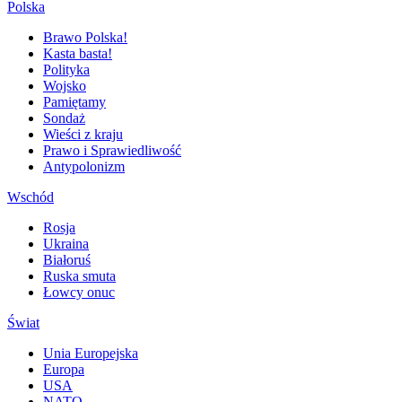
Polska
Brawo Polska!
Kasta basta!
Polityka
Wojsko
Pamiętamy
Sondaż
Wieści z kraju
Prawo i Sprawiedliwość
Antypolonizm
Wschód
Rosja
Ukraina
Białoruś
Ruska smuta
Łowcy onuc
Świat
Unia Europejska
Europa
USA
NATO