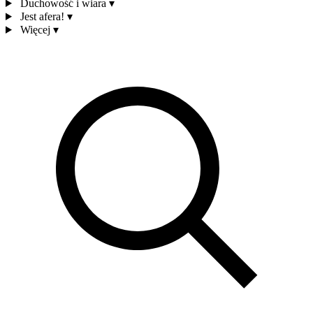
Duchowość i wiara
▾
Jest afera!
▾
Więcej
▾