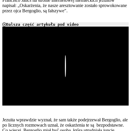
Francisco Jalics na stronie internetowej niemieckich jezuitów
napisał: „Oskarżenia, że nasze aresztowanie zostało sprowokowane
przez ojca Bergoglio, są fałszywe".
Dalsza część artykułu pod video
Play
Jezuita wprawdzie wyznał, że sam także podejrzewał Bergoglio, ale
po licznych rozmowach uznał, że oskarżenia te są bezpodstawne.
Co więcej, Bergoglio miał być osobą, która utrudniała juncie