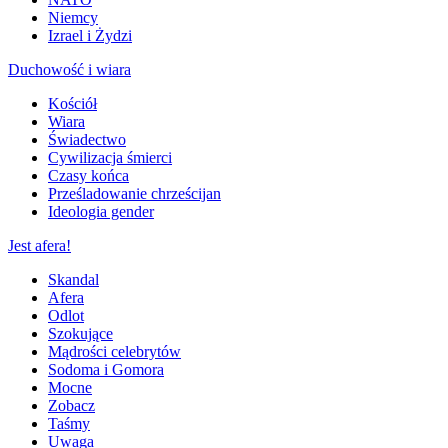
Niemcy
Izrael i Żydzi
Duchowość i wiara
Kościół
Wiara
Świadectwo
Cywilizacja śmierci
Czasy końca
Prześladowanie chrześcijan
Ideologia gender
Jest afera!
Skandal
Afera
Odlot
Szokujące
Mądrości celebrytów
Sodoma i Gomora
Mocne
Zobacz
Taśmy
Uwaga