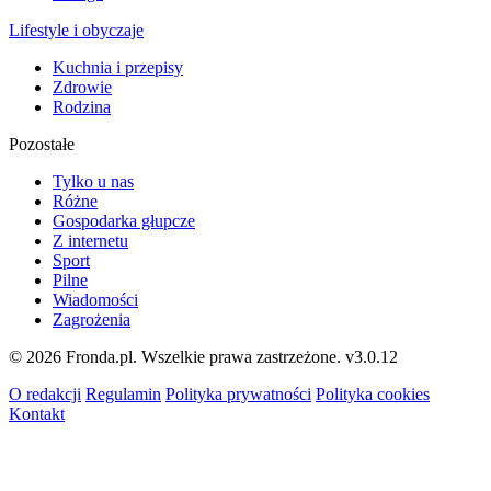
Lifestyle i obyczaje
Kuchnia i przepisy
Zdrowie
Rodzina
Pozostałe
Tylko u nas
Różne
Gospodarka głupcze
Z internetu
Sport
Pilne
Wiadomości
Zagrożenia
© 2026 Fronda.pl. Wszelkie prawa zastrzeżone.
v3.0.12
O redakcji
Regulamin
Polityka prywatności
Polityka cookies
Kontakt