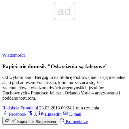
ad
Wiadomości
Papież nie donosił. "Oskarżenia są fałszywe"
Od wyboru kard. Bergoglio na Stolicę Piotrową nie ustają medialne
ataki pod adresem Franciszka, któremu zarzuca się, że
zadenuncjował władzom dwóch argentyńskich jezuitów.
Duchownych - Francisco Jalicsa i Orlando Yoria – aresztowano i
poddano torturom.
Redakcja Fronda.pl
23.03.2013 09:24
1 min czytania
Facebook
X
LinkedIn
E-mail
Komentarze
Kopiuj link
Skopiowano