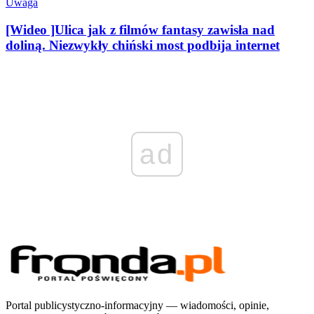
Uwaga
[Wideo ]Ulica jak z filmów fantasy zawisła nad
doliną. Niezwykły chiński most podbija internet
ad
Portal publicystyczno-informacyjny — wiadomości, opinie,