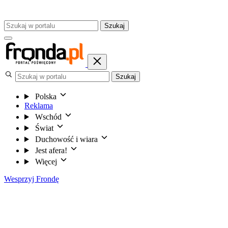
Szukaj
Szukaj
Polska
Reklama
Wschód
Świat
Duchowość i wiara
Jest afera!
Więcej
Wesprzyj Frondę