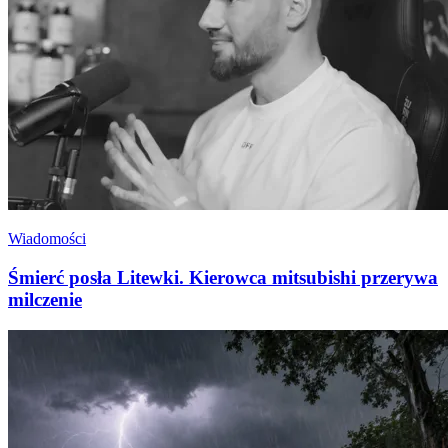
Wiadomości
Śmierć posła Litewki. Kierowca mitsubishi przerywa
milczenie