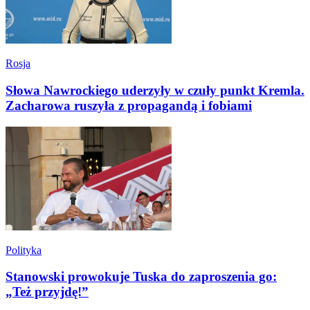
Rosja
Słowa Nawrockiego uderzyły w czuły punkt Kremla.
Zacharowa ruszyła z propagandą i fobiami
Polityka
Stanowski prowokuje Tuska do zaproszenia go:
„Też przyjdę!”