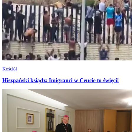
Kościół
Hiszpański ksiądz: Imigranci w Ceucie to święci!