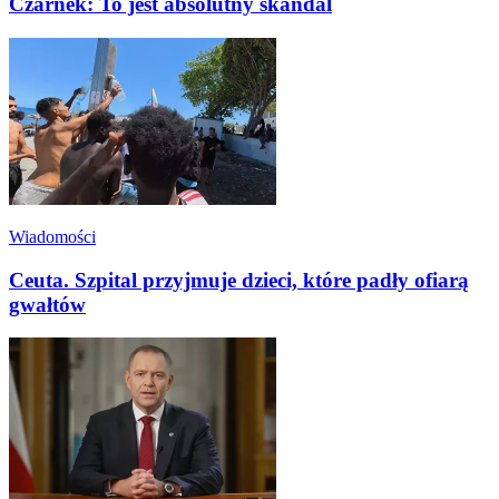
Czarnek: To jest absolutny skandal
Wiadomości
Ceuta. Szpital przyjmuje dzieci, które padły ofiarą
gwałtów