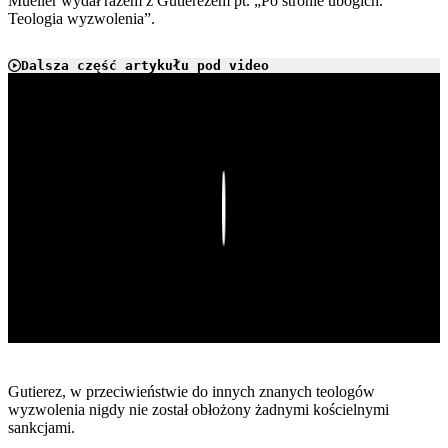
Mueller wydał razem z Gutierezem pt. „Po stronie ubogich.
Teologia wyzwolenia”.
Dalsza część artykułu pod video
Play
Gutierez, w przeciwieństwie do innych znanych teologów
wyzwolenia nigdy nie został obłożony żadnymi kościelnymi
sankcjami.