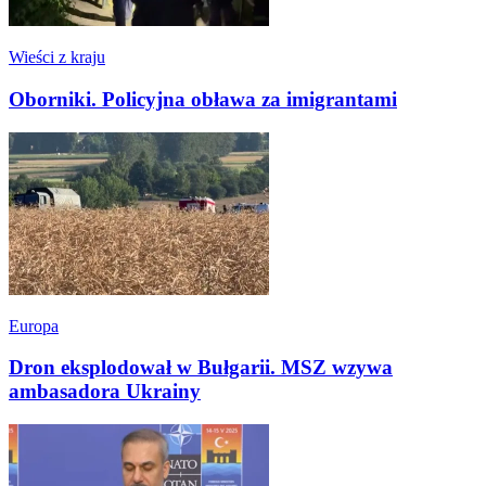
Wieści z kraju
Oborniki. Policyjna obława za imigrantami
Europa
Dron eksplodował w Bułgarii. MSZ wzywa
ambasadora Ukrainy