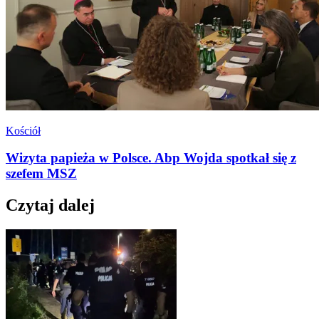
Kościół
Wizyta papieża w Polsce. Abp Wojda spotkał się z
szefem MSZ
Czytaj dalej