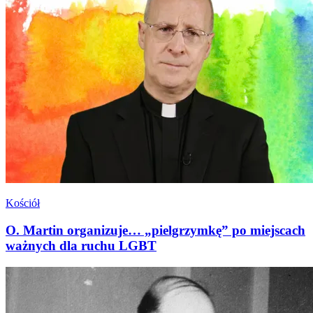
Kościół
O. Martin organizuje… „pielgrzymkę” po miejscach
ważnych dla ruchu LGBT