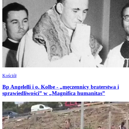
Kościół
Bp Angelelli i o. Kolbe - „męczennicy braterstwa i
sprawiedliwości” w „Magnifica humanitas”