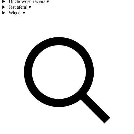
Duchowość i wiara
▾
Jest afera!
▾
Więcej
▾