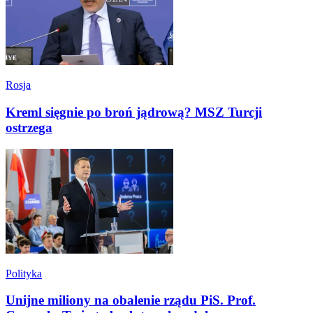
Rosja
Kreml sięgnie po broń jądrową? MSZ Turcji
ostrzega
Polityka
Unijne miliony na obalenie rządu PiS. Prof.