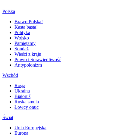
Polska
Brawo Polska!
Kasta basta!
Polityka
Wojsko
Pamiętamy
Sondaż
Wieści z kraju
Prawo i Sprawiedliwość
Antypolonizm
Wschód
Rosja
Ukraina
Białoruś
Ruska smuta
Łowcy onuc
Świat
Unia Europejska
Europa