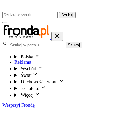
Szukaj
Szukaj
Polska
Reklama
Wschód
Świat
Duchowość i wiara
Jest afera!
Więcej
Wesprzyj Frondę