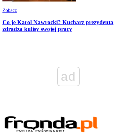
Zobacz
Co je Karol Nawrocki? Kucharz prezydenta
zdradza kulisy swojej pracy
ad