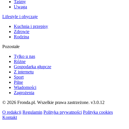
Taśmy
Uwaga
Lifestyle i obyczaje
Kuchnia i przepisy
Zdrowie
Rodzina
Pozostałe
Tylko u nas
Różne
Gospodarka głupcze
Z internetu
Sport
Pilne
Wiadomości
Zagrożenia
© 2026 Fronda.pl. Wszelkie prawa zastrzeżone.
v3.0.12
O redakcji
Regulamin
Polityka prywatności
Polityka cookies
Kontakt