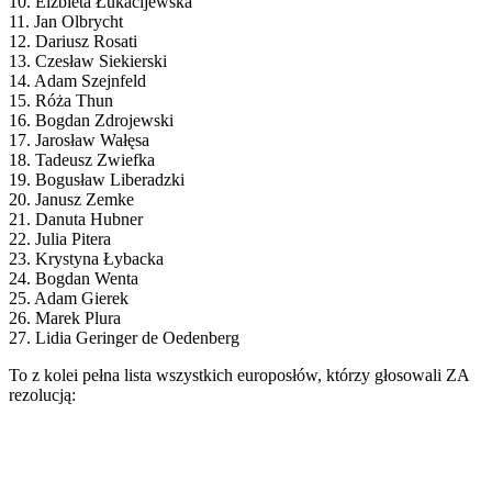
10. Elżbieta Łukacijewska
11. Jan Olbrycht
12. Dariusz Rosati
13. Czesław Siekierski
14. Adam Szejnfeld
15. Róża Thun
16. Bogdan Zdrojewski
17. Jarosław Wałęsa
18. Tadeusz Zwiefka
19. Bogusław Liberadzki
20. Janusz Zemke
21. Danuta Hubner
22. Julia Pitera
23. Krystyna Łybacka
24. Bogdan Wenta
25. Adam Gierek
26. Marek Plura
27. Lidia Geringer de Oedenberg
To z kolei pełna lista wszystkich europosłów, którzy głosowali ZA
rezolucją: