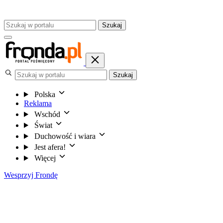
Szukaj
Szukaj
Polska
Reklama
Wschód
Świat
Duchowość i wiara
Jest afera!
Więcej
Wesprzyj Frondę