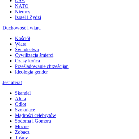
USA
NATO
Niemcy
Izrael i Żydzi
Duchowość i wiara
Kościół
Wiara
Świadectwo
Cywilizacja śmierci
Czasy końca
Prześladowanie chrześcijan
Ideologia gender
Jest afera!
Skandal
Afera
Odlot
Szokujące
Mądrości celebrytów
Sodoma i Gomora
Mocne
Zobacz
Taśmy