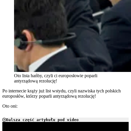
Oto lista hańby, czyli ci europosłowie poparli
antyrządową rezolucję!
Po internecie krąży już list wstydu, czyli nazwiska tych polskich
europosłów, którzy poparli antyrządową rezolucję!
Oto oni:
Dalsza część artykułu pod video