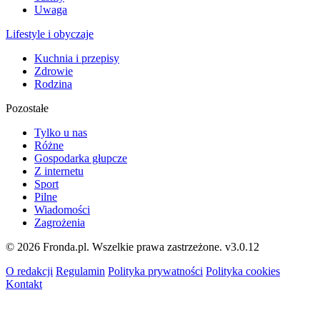
Uwaga
Lifestyle i obyczaje
Kuchnia i przepisy
Zdrowie
Rodzina
Pozostałe
Tylko u nas
Różne
Gospodarka głupcze
Z internetu
Sport
Pilne
Wiadomości
Zagrożenia
© 2026 Fronda.pl. Wszelkie prawa zastrzeżone.
v3.0.12
O redakcji
Regulamin
Polityka prywatności
Polityka cookies
Kontakt