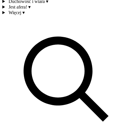
Duchowość i wiara
▾
Jest afera!
▾
Więcej
▾