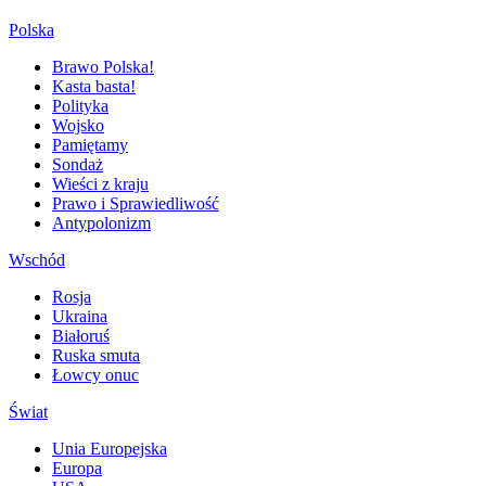
Polska
Brawo Polska!
Kasta basta!
Polityka
Wojsko
Pamiętamy
Sondaż
Wieści z kraju
Prawo i Sprawiedliwość
Antypolonizm
Wschód
Rosja
Ukraina
Białoruś
Ruska smuta
Łowcy onuc
Świat
Unia Europejska
Europa