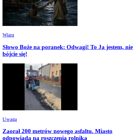
Wiara
Słowo Boże na poranek: Odwagi! To Ja jestem, nie
bójcie się!
Uwaga
Zaorał 200 metrów nowego asfaltu. Miasto
odpowiada na roszczenia rolnika