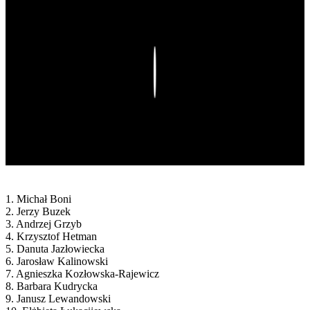
Play
1. Michał Boni
2. Jerzy Buzek
3. Andrzej Grzyb
4. Krzysztof Hetman
5. Danuta Jazłowiecka
6. Jarosław Kalinowski
7. Agnieszka Kozłowska-Rajewicz
8. Barbara Kudrycka
9. Janusz Lewandowski