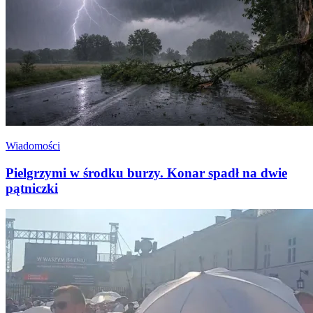
Wiadomości
Pielgrzymi w środku burzy. Konar spadł na dwie
pątniczki