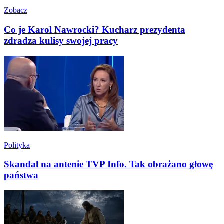
Zobacz
Co je Karol Nawrocki? Kucharz prezydenta
zdradza kulisy swojej pracy
Polityka
Skandal na antenie TVP Info. Tak obrażano głowę
państwa