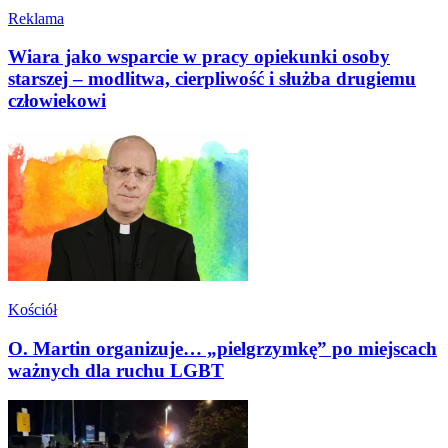
Reklama
Wiara jako wsparcie w pracy opiekunki osoby
starszej – modlitwa, cierpliwość i służba drugiemu
człowiekowi
Kościół
O. Martin organizuje… „pielgrzymkę” po miejscach
ważnych dla ruchu LGBT