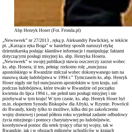
Abp Henryk Hoser (Fot. Fronda.pl)
„Newsweek” nr 27/2013 , ręką p. Aleksandry Pawlickiej, w tekście
pt. „Karząca ręka Boga” w haniebny sposób naruszył etykę
dziennikarską podając kłamliwe informacje i manipulując faktami
dotyczącymi posługi misyjnej ks. abp. Henryka Hosera.
„Newsweek” w swojej publikacji stawia oszczerczy zarzut wobec
ks. abp. Hosera, iż ten, pełniąc rzekomo rolę „nuncjusza
apostolskiego w Rwandzie milczał wobec dokonywanego tam na
masową skalę ludobójstwa w 1994 r.” Tymczasem ks. abp. Henryk
Hoser nigdy nie był nuncjuszem apostolskim w tym kraju, zaś
podczas ludobójstwa, które trwało w Rwandzie od początku
kwietnia do lipca 1994 r., nie pełnił tam posługi misyjnej i nie
przebywał w tym kraju! W tym czasie, ks. abp. Henryk Hoser był
m.in. ekspertem Synodu Biskupów dla Afryki, w Rzymie. Powrócił
do Rwandy, kiedy tylko to możliwe, kilka dni po zakończeniu
wojny domowej i ponad półtora roku wypełniał zadanie odbudowy
życia misyjnego i pomocy charytatywnej po ludobójstwie,
koordynował pomoc dla setek tysięcy ofiar tej wojny, tak w
Rwandzie, jak i w obozach milionów uchodźców w krajach