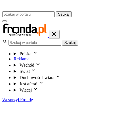
Szukaj
Szukaj
Polska
Reklama
Wschód
Świat
Duchowość i wiara
Jest afera!
Więcej
Wesprzyj Frondę