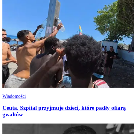
Wiadomości
Ceuta. Szpital przyjmuje dzieci, które padły ofiarą
gwałtów