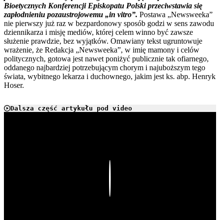
Bioetycznych Konferencji Episkopatu Polski przeciwstawia się
zapłodnieniu pozaustrojowemu „in vitro”.
Postawa „Newsweeka”
nie pierwszy już raz w bezpardonowy sposób godzi w sens zawodu
dziennikarza i misję mediów, której celem winno być zawsze
służenie prawdzie, bez wyjątków. Omawiany tekst ugruntowuje
wrażenie, że Redakcja „Newsweeka”, w imię mamony i celów
politycznych, gotowa jest nawet poniżyć publicznie tak ofiarnego,
oddanego najbardziej potrzebującym chorym i najuboższym tego
świata, wybitnego lekarza i duchownego, jakim jest ks. abp. Henryk
Hoser.
Dalsza część artykułu pod video
Play