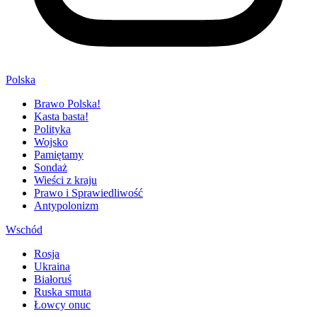
Polska
Brawo Polska!
Kasta basta!
Polityka
Wojsko
Pamiętamy
Sondaż
Wieści z kraju
Prawo i Sprawiedliwość
Antypolonizm
Wschód
Rosja
Ukraina
Białoruś
Ruska smuta
Łowcy onuc