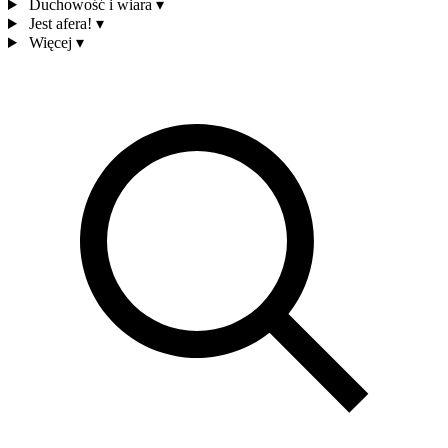
Duchowość i wiara
▾
Jest afera!
▾
Więcej
▾