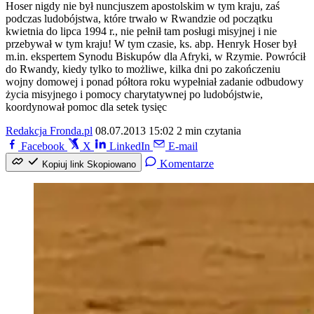
Hoser nigdy nie był nuncjuszem apostolskim w tym kraju, zaś
podczas ludobójstwa, które trwało w Rwandzie od początku
kwietnia do lipca 1994 r., nie pełnił tam posługi misyjnej i nie
przebywał w tym kraju! W tym czasie, ks. abp. Henryk Hoser był
m.in. ekspertem Synodu Biskupów dla Afryki, w Rzymie. Powrócił
do Rwandy, kiedy tylko to możliwe, kilka dni po zakończeniu
wojny domowej i ponad półtora roku wypełniał zadanie odbudowy
życia misyjnego i pomocy charytatywnej po ludobójstwie,
koordynował pomoc dla setek tysięc
Redakcja Fronda.pl
08.07.2013 15:02
2 min czytania
Facebook
X
LinkedIn
E-mail
Komentarze
Kopiuj link
Skopiowano