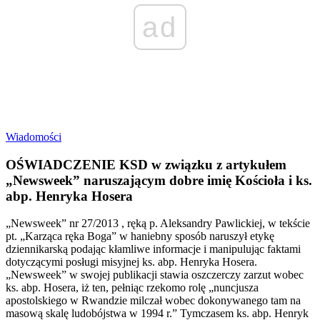
ad
Wiadomości
OŚWIADCZENIE KSD w związku z artykułem
„Newsweek” naruszającym dobre imię Kościoła i ks.
abp. Henryka Hosera
„Newsweek” nr 27/2013 , ręką p. Aleksandry Pawlickiej, w tekście
pt. „Karząca ręka Boga” w haniebny sposób naruszył etykę
dziennikarską podając kłamliwe informacje i manipulując faktami
dotyczącymi posługi misyjnej ks. abp. Henryka Hosera.
„Newsweek” w swojej publikacji stawia oszczerczy zarzut wobec
ks. abp. Hosera, iż ten, pełniąc rzekomo rolę „nuncjusza
apostolskiego w Rwandzie milczał wobec dokonywanego tam na
masową skalę ludobójstwa w 1994 r.” Tymczasem ks. abp. Henryk