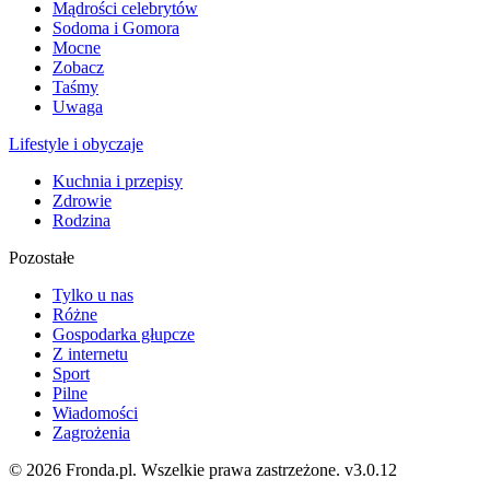
Mądrości celebrytów
Sodoma i Gomora
Mocne
Zobacz
Taśmy
Uwaga
Lifestyle i obyczaje
Kuchnia i przepisy
Zdrowie
Rodzina
Pozostałe
Tylko u nas
Różne
Gospodarka głupcze
Z internetu
Sport
Pilne
Wiadomości
Zagrożenia
© 2026 Fronda.pl. Wszelkie prawa zastrzeżone.
v3.0.12