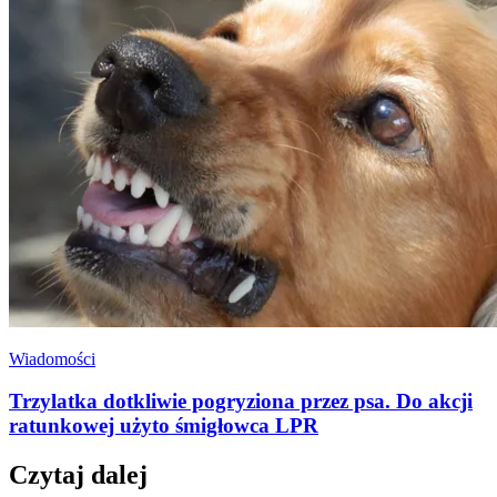
Wiadomości
Trzylatka dotkliwie pogryziona przez psa. Do akcji
ratunkowej użyto śmigłowca LPR
Czytaj dalej