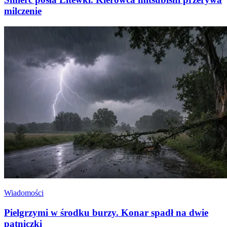
milczenie
Wiadomości
Pielgrzymi w środku burzy. Konar spadł na dwie
pątniczki