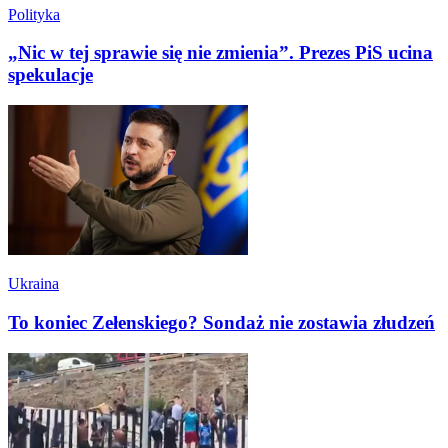
Polityka
„Nic w tej sprawie się nie zmienia”. Prezes PiS ucina
spekulacje
Ukraina
To koniec Zełenskiego? Sondaż nie zostawia złudzeń