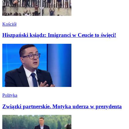
Kościół
Hiszpański ksiądz: Imigranci w Ceucie to święci!
Polityka
Związki partnerskie. Motyka uderza w prezydenta