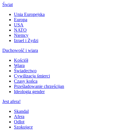
Świat
Unia Europejska
Europa
USA
NATO
Niemcy
Izrael i Żydzi
Duchowość i wiara
Kościół
Wiara
Świadectwo
Cywilizacja śmierci
Czasy końca
Prześladowanie chrześcijan
Ideologia gender
Jest afera!
Skandal
Afera
Odlot
Szokujące