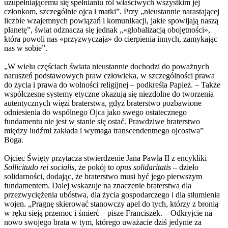
uzupełniającemu się spełnianiu ról właściwych wszystkim jej
członkom, szczególnie ojca i matki”. Przy „nieustannie narastającej
liczbie wzajemnych powiązań i komunikacji, jakie spowijają naszą
planetę”, świat odznacza się jednak „«globalizacją obojętności»,
która powoli nas «przyzwyczaja» do cierpienia innych, zamykając
nas w sobie”.
„W wielu częściach świata nieustannie dochodzi do poważnych
naruszeń podstawowych praw człowieka, w szczególności prawa
do życia i prawa do wolności religijnej – podkreśla Papież. – Także
współczesne systemy etyczne okazują się niezdolne do tworzenia
autentycznych więzi braterstwa, gdyż braterstwo pozbawione
odniesienia do wspólnego Ojca jako swego ostatecznego
fundamentu nie jest w stanie się ostać. Prawdziwe braterstwo
między ludźmi zakłada i wymaga transcendentnego ojcostwa”
Boga.
Ojciec Święty przytacza stwierdzenie Jana Pawła II z encykliki
Sollicitudo rei socialis
, że pokój to
opus solidaritatis
– dzieło
solidarności, dodając, że braterstwo musi być jego pierwszym
fundamentem. Dalej wskazuje na znaczenie braterstwa dla
przezwyciężenia ubóstwa, dla życia gospodarczego i dla stłumienia
wojen. „Pragnę skierować stanowczy apel do tych, którzy z bronią
w ręku sieją przemoc i śmierć – pisze Franciszek. – Odkryjcie na
nowo swojego brata w tym, którego uważacie dziś jedynie za