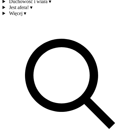
Duchowość i wiara
▾
Jest afera!
▾
Więcej
▾