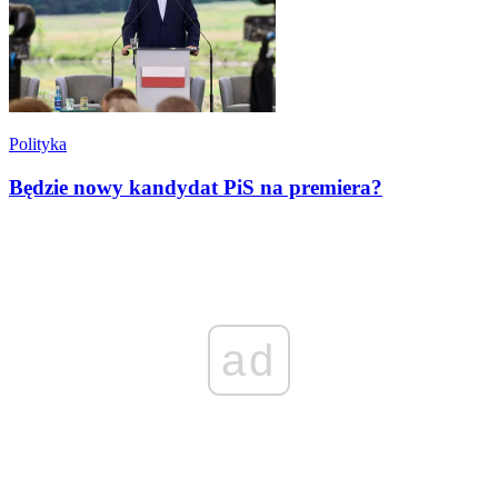
Polityka
Będzie nowy kandydat PiS na premiera?
ad