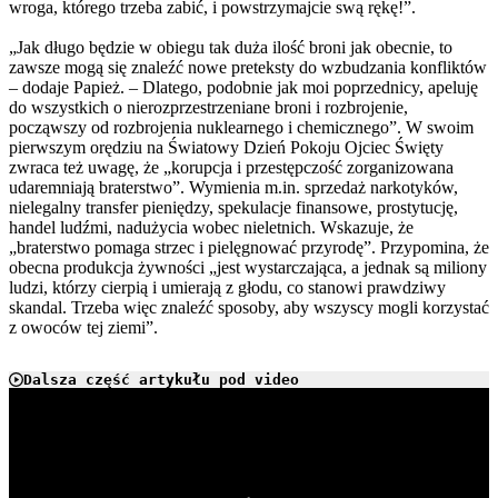
wroga, którego trzeba zabić, i powstrzymajcie swą rękę!”.
„Jak długo będzie w obiegu tak duża ilość broni jak obecnie, to
zawsze mogą się znaleźć nowe preteksty do wzbudzania konfliktów
– dodaje Papież. – Dlatego, podobnie jak moi poprzednicy, apeluję
do wszystkich o nierozprzestrzeniane broni i rozbrojenie,
począwszy od rozbrojenia nuklearnego i chemicznego”. W swoim
pierwszym orędziu na Światowy Dzień Pokoju Ojciec Święty
zwraca też uwagę, że „korupcja i przestępczość zorganizowana
udaremniają braterstwo”. Wymienia m.in. sprzedaż narkotyków,
nielegalny transfer pieniędzy, spekulacje finansowe, prostytucję,
handel ludźmi, nadużycia wobec nieletnich. Wskazuje, że
„braterstwo pomaga strzec i pielęgnować przyrodę”. Przypomina, że
obecna produkcja żywności „jest wystarczająca, a jednak są miliony
ludzi, którzy cierpią i umierają z głodu, co stanowi prawdziwy
skandal. Trzeba więc znaleźć sposoby, aby wszyscy mogli korzystać
z owoców tej ziemi”.
Dalsza część artykułu pod video