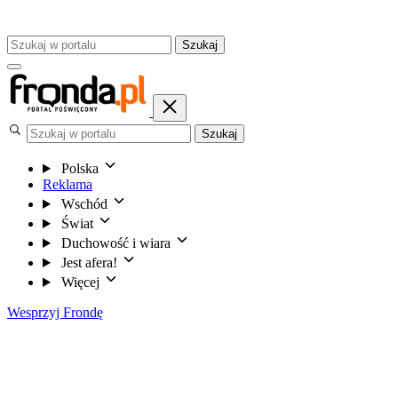
Szukaj
Szukaj
Polska
Reklama
Wschód
Świat
Duchowość i wiara
Jest afera!
Więcej
Wesprzyj Frondę