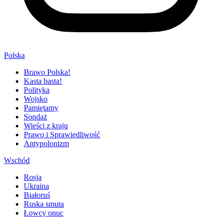
Polska
Brawo Polska!
Kasta basta!
Polityka
Wojsko
Pamiętamy
Sondaż
Wieści z kraju
Prawo i Sprawiedliwość
Antypolonizm
Wschód
Rosja
Ukraina
Białoruś
Ruska smuta
Łowcy onuc