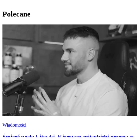
Polecane
Wiadomości
Śmierć posła Litewki. Kierowca mitsubishi przerywa