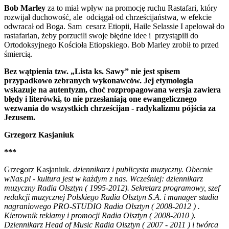
Bob Marley
za to miał wpływ na promocję ruchu Rastafari, który
rozwijał duchowość, ale odciągał od chrześcijaństwa, w efekcie
odwracał od Boga. Sam cesarz Etiopii, Haile Selassie I apelował do
rastafarian, żeby porzucili swoje błędne idee i przystąpili do
Ortodoksyjnego Kościoła Etiopskiego. Bob Marley zrobił to przed
śmiercią.
Bez wątpienia tzw. „Lista ks. Sawy” nie jest spisem
przypadkowo zebranych wykonawców. Jej etymologia
wskazuje na autentyzm, choć rozpropagowana wersja zawiera
błędy i literówki, to nie przesłaniają one ewangelicznego
wezwania do wszystkich chrześcijan - radykalizmu pójścia za
Jezusem.
Grzegorz Kasjaniuk
***
Grzegorz Kasjaniuk.
dziennikarz i publicysta muzyczny. Obecnie
wNas.pl - kultura jest w każdym z nas. Wcześniej: dziennikarz
muzyczny Radia Olsztyn ( 1995-2012). Sekretarz programowy, szef
redakcji muzycznej Polskiego Radia Olsztyn S.A. i manager studia
nagraniowego PRO-STUDIO Radia Olsztyn ( 2008-2012 ) .
Kierownik reklamy i promocji Radia Olsztyn ( 2008-2010 ).
Dziennikarz Head of Music Radia Olsztyn ( 2007 - 2011 ) i twórca