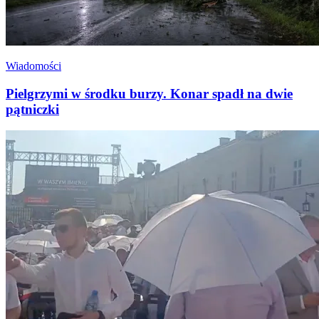
Wiadomości
Pielgrzymi w środku burzy. Konar spadł na dwie
pątniczki