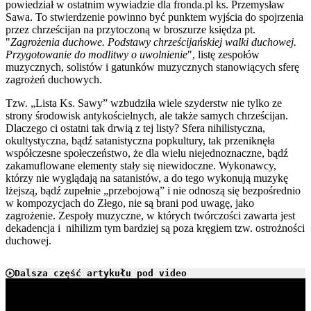
powiedział w ostatnim wywiadzie dla fronda.pl ks. Przemysław
Sawa. To stwierdzenie powinno być punktem wyjścia do spojrzenia
przez chrześcijan na przytoczoną w broszurze księdza pt.
"
Zagrożenia duchowe. Podstawy chrześcijańskiej walki duchowej.
Przygotowanie do modlitwy o uwolnienie
", listę zespołów
muzycznych, solistów i gatunków muzycznych stanowiących sferę
zagrożeń duchowych.
Tzw. „Lista Ks. Sawy” wzbudziła wiele szyderstw nie tylko ze
strony środowisk antykościelnych, ale także samych chrześcijan.
Dlaczego ci ostatni tak drwią z tej listy? Sfera nihilistyczna,
okultystyczna, bądź satanistyczna popkultury, tak przeniknęła
współczesne społeczeństwo, że dla wielu niejednoznaczne, bądź
zakamuflowane elementy stały się niewidoczne. Wykonawcy,
którzy nie wyglądają na satanistów, a do tego wykonują muzykę
lżejszą, bądź zupełnie „przebojową” i nie odnoszą się bezpośrednio
w kompozycjach do Złego, nie są brani pod uwagę, jako
zagrożenie. Zespoły muzyczne, w których twórczości zawarta jest
dekadencja i nihilizm tym bardziej są poza kręgiem tzw. ostrożności
duchowej.
Dalsza część artykułu pod video