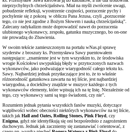
ks. Przemysław Sawa kierował ją do katolików, a nie dla środowisk
nieprzychylnych chrześcijaństwu. Miał na myśli zwrócenie uwagi,
pobudzenie refleksji, wyostrzenie czujności, porzucenie pychy i
pochylenie się z pokorą w obliczu Pana Jezusa, czyli „porzucenie
tego, co nie jest zgodne z Bożym Słowem i nauką chrześcijańską”.
Zalecany radykalizm może doprowadzić nawet do porzucenia
ulubionego wykonawcy, zespołu, gatunku muzycznego, bo on-one
nie prowadzą do Zbawienia.
W swoim tekście zamieszczonym na portalu wNas.pl sprawę
szyderstw z broszury ks. Przemysława Sawy puentowałem
następująco: „znamienne jest w tym wszystkim to, że środowiska
wrogie Kościołowi uwypuklają błędy w przytoczonych nazwach
wykonawców, jako podważające wiarygodność całego tekstu ks.
Sawy. Najbardziej jednak przytłaczające jest to, że to właśnie
różnorodność gatunkowa zawarta na tej liście, jest najbardziej
wiarygodna, a dociekliwy znajdzie w muzyce każdego z tych
wykonawców elementy, które wpisują ich na tę listę. Niezależnie od
tego, czy wykonawcy sami są tego świadomi, czy nie”.
Rozumiem jednak pytania wszystkich fanów muzyki, dotyczące
wątpliwości wobec obecności niektórych wykonawców na tej liście,
takich jak
Hall and Oates, Rolling Stones, Pink Floyd
, czy
Enigma
, gdyż nie identyfikują się oni bezpośrednio z zagrożeniem
duchowym. Jednak jak zaczniemy się zastanawiać i orientować, z
czego np. wynika niechęć
Rogera Watersa z Pink Floyd
do