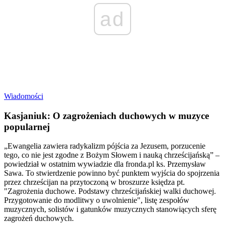
ad
Wiadomości
Kasjaniuk: O zagrożeniach duchowych w muzyce
popularnej
„Ewangelia zawiera radykalizm pójścia za Jezusem, porzucenie
tego, co nie jest zgodne z Bożym Słowem i nauką chrześcijańską” –
powiedział w ostatnim wywiadzie dla fronda.pl ks. Przemysław
Sawa. To stwierdzenie powinno być punktem wyjścia do spojrzenia
przez chrześcijan na przytoczoną w broszurze księdza pt.
"Zagrożenia duchowe. Podstawy chrześcijańskiej walki duchowej.
Przygotowanie do modlitwy o uwolnienie", listę zespołów
muzycznych, solistów i gatunków muzycznych stanowiących sferę
zagrożeń duchowych.