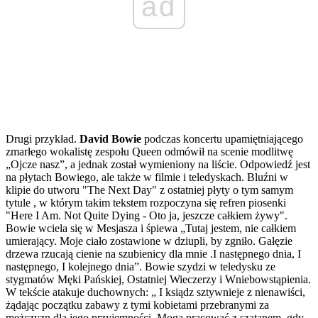
ad
Drugi przykład.
David Bowie
podczas koncertu upamiętniającego
zmarłego wokalistę zespołu Queen odmówił na scenie modlitwę
„Ojcze nasz”, a jednak został wymieniony na liście. Odpowiedź jest
na płytach Bowiego, ale także w filmie i teledyskach. Bluźni w
klipie do utworu "The Next Day" z ostatniej płyty o tym samym
tytule , w którym takim tekstem rozpoczyna się refren piosenki
"Here I Am. Not Quite Dying - Oto ja, jeszcze całkiem żywy".
Bowie wciela się w Mesjasza i śpiewa „Tutaj jestem, nie całkiem
umierający. Moje ciało zostawione w dziupli, by zgniło. Gałęzie
drzewa rzucają cienie na szubienicy dla mnie .I następnego dnia, I
następnego, I kolejnego dnia”. Bowie szydzi w teledysku ze
stygmatów Męki Pańskiej, Ostatniej Wieczerzy i Wniebowstąpienia.
W tekście atakuje duchownych: „ I ksiądz sztywnieje z nienawiści,
żądając początku zabawy z tymi kobietami przebranymi za
mężczyzn dla jego przyjemności. Mogą pracować z szatanem, gdy