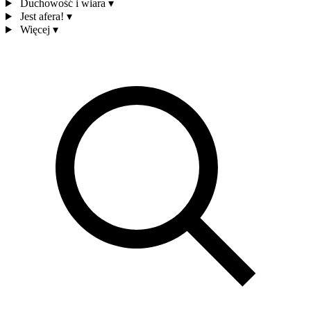
Duchowość i wiara
▾
Jest afera!
▾
Więcej
▾