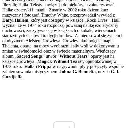
filozofię Halla. Teksty nawiązują do niektórych zainteresowań
Halla: ezoteryki i magii. Zmarły w 2002 roku dziennikarz
muzyczny i fotograf, Timothy White, przeprowadził wywiad z
Daryl Hallem
, który jest dostępny w książce „Rock Lives”. Hall
wyznał, że w 1974 roku rozpoczął poważną naukę ezoterycznej
duchowości, zaczytywał się w książkach o kabale, wierzeniach
starożytnych Celtów i tradycji druidów. Zainteresował się życiem i
okultyzmem Aleistera Crowleya. Crowley ukuł pojęcie magii
Thelema, opartej na mocy wyobraźni i siły woli w dokonywaniu
zmian w świadomości oraz w świecie materialnym. Wieńczący
album „
Sacred Song
s” utwór "
Without Tears
" oparty jest na
książce Crowleya „
Magick Without Tears
”, opublikowanej w
1973 roku.
Halla i Frippa
w nagrywaniu płyty połączyły wspólne
zainteresowania mistycyzmem
Johna G. Bennetta
, ucznia
G. I.
Gurdjieffa
.