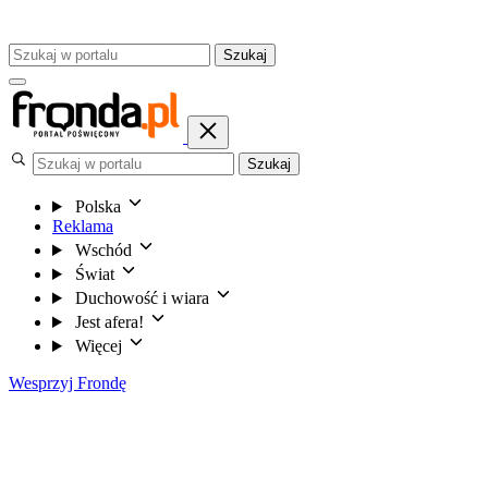
Szukaj
Szukaj
Polska
Reklama
Wschód
Świat
Duchowość i wiara
Jest afera!
Więcej
Wesprzyj Frondę