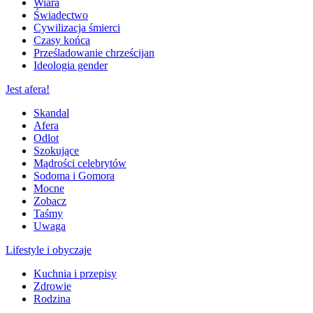
Wiara
Świadectwo
Cywilizacja śmierci
Czasy końca
Prześladowanie chrześcijan
Ideologia gender
Jest afera!
Skandal
Afera
Odlot
Szokujące
Mądrości celebrytów
Sodoma i Gomora
Mocne
Zobacz
Taśmy
Uwaga
Lifestyle i obyczaje
Kuchnia i przepisy
Zdrowie
Rodzina