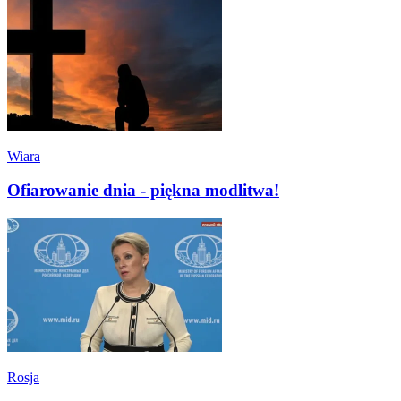
Wiara
Ofiarowanie dnia - piękna modlitwa!
Rosja