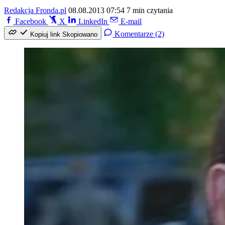
Redakcja Fronda.pl
08.08.2013 07:54
7 min czytania
Facebook
X
LinkedIn
E-mail
Komentarze (2)
Kopiuj link
Skopiowano