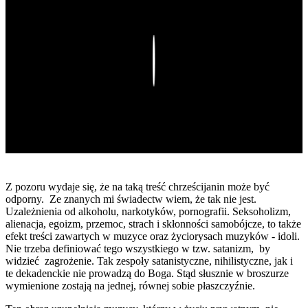
Play
Z pozoru wydaje się, że na taką treść chrześcijanin może być
odporny. Ze znanych mi świadectw wiem, że tak nie jest.
Uzależnienia od alkoholu, narkotyków, pornografii. Seksoholizm,
alienacja, egoizm, przemoc, strach i skłonności samobójcze, to także
efekt treści zawartych w muzyce oraz życiorysach muzyków - idoli.
Nie trzeba definiować tego wszystkiego w tzw. satanizm, by
widzieć zagrożenie. Tak zespoły satanistyczne, nihilistyczne, jak i
te dekadenckie nie prowadzą do Boga. Stąd słusznie w broszurze
wymienione zostają na jednej, równej sobie płaszczyźnie.