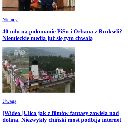
Niemcy
40 mln na pokonanie PiSu i Orbana z Brukseli?
Niemieckie media już się tym chwalą
Uwaga
[Wideo ]Ulica jak z filmów fantasy zawisła nad
doliną. Niezwykły chiński most podbija internet