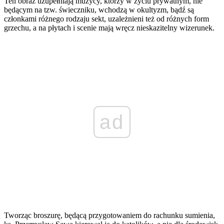
Ten obraz uzupełniają muzycy, którzy w życiu prywatnym, nie
będącym na tzw. świeczniku, wchodzą w okultyzm, bądź są
członkami różnego rodzaju sekt, uzależnieni też od różnych form
grzechu, a na płytach i scenie mają wręcz nieskazitelny wizerunek.
ad
Tworząc broszurę, będącą przygotowaniem do rachunku sumienia,