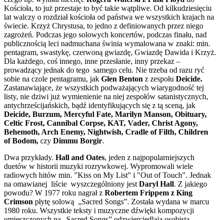
Kościoła, to już przestaje to być takie wątpliwe. Od kilkudziesięciu
lat walczy o rozdział kościoła od państwa we wszystkich krajach na
świecie. Krzyż Chrystusa, to jedno z definiowanych przez niego
zagrożeń. Podczas jego solowych koncertów, podczas finału, nad
publicznością leci nadmuchana świnia wymalowana w znaki: min.
pentagram, swastykę, czerwoną gwiazdę, Gwiazdę Dawida i Krzyż.
Dla każdego, coś innego, inne przesłanie, inny przekaz –
prowadzący jednak do tego samego celu. Nie trzeba od razu ryć
sobie na czole pentagramu, jak
Glen Benton
z zespołu
Deicide.
Zastanawiające, że wszystkich podważających wiarygodność tej
listy, nie dziwi już wymienienie na niej zespołów satanistycznych,
antychrześcijańskich, bądź identyfikujących się z tą sceną, jak
Deicide, Burzum, Mercyful Fate, Marilyn Manson, Obituary,
Celtic Frost, Cannibal Corpse, KAT, Vader, Christ Agony,
Behemoth, Arch Enemy, Nightwish, Cradle of Filth, Children
of Bodom,
czy
Dimmu Borgir
.
Dwa przykłady.
Hall and Oates
, jeden z najpopularniejszych
duetów w historii muzyki rozrywkowej. Wypromowali wiele
radiowych hitów min. "Kiss on My List" i "Out of Touch". Jednak
na omawianej liście wyszczególniony jest
Daryl Hall
. Z jakiego
powodu? W 1977 roku nagrał z
Robertem Frippem z King
Crimson
płytę solową „Sacred Songs”. Została wydana w marcu
1980 roku. Wszystkie teksty i muzyczne dźwięki kompozycji
umieszczonych na „Sacred Songs” odzwierciedlają osobistą