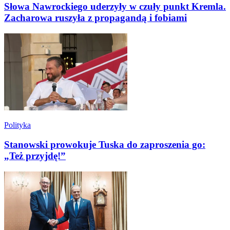
Słowa Nawrockiego uderzyły w czuły punkt Kremla.
Zacharowa ruszyła z propagandą i fobiami
Polityka
Stanowski prowokuje Tuska do zaproszenia go:
„Też przyjdę!”