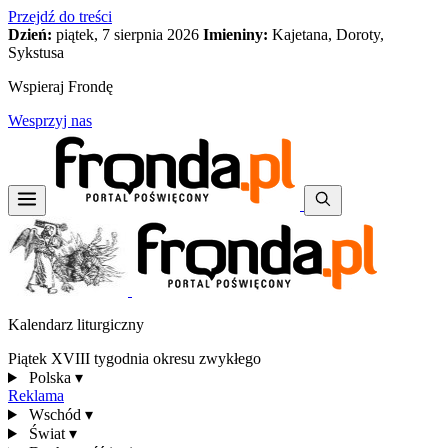
Przejdź do treści
Dzień:
piątek, 7 sierpnia 2026
Imieniny:
Kajetana, Doroty,
Sykstusa
Wspieraj Frondę
Wesprzyj nas
Kalendarz liturgiczny
Piątek XVIII tygodnia okresu zwykłego
Polska
▾
Reklama
Wschód
▾
Świat
▾