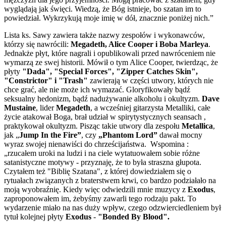
wyglądają jak święci. Wiedzą, że Bóg istnieje, bo szatan im to
powiedział. Wykrzykują moje imię w dół, znacznie poniżej nich.”
Lista ks. Sawy zawiera także nazwy zespołów i wykonawców,
którzy się nawrócili:
Megadeth, Alice Cooper i Boba Marleya
.
Jednakże płyt, które nagrali i opublikowali przed nawróceniem nie
wymarzą ze swej historii. Mówił o tym Alice Cooper, twierdząc, że
płyty
"Dada", "Special Forces", "Zipper Catches Skin",
"Constrictor" i "Trash"
zawierają w części utwory, których nie
chce grać, ale nie może ich wymazać. Gloryfikowały bądź
seksualny hedonizm, bądź nadużywanie alkoholu i okultyzm.
Dave
Mustaine
, lider
Megadeth
, a wcześniej gitarzysta Metalliki, całe
życie atakował Boga, brał udział w spirytystycznych seansach ,
praktykował okultyzm. Pisząc takie utwory dla zespołu
Metallica
,
jak „
Jump In the Fire”
, czy
„Phantom Lord”
dawał mocny
wyraz swojej nienawiści do chrześcijaństwa. Wspomina :
„rzucałem uroki na ludzi i na ciele wytatuowałem sobie różne
satanistyczne motywy - przyznaję, że to była straszna głupota.
Czytałem też "Biblię Szatana", z której dowiedziałem się o
rytuałach związanych z braterstwem krwi, co bardzo podziałało na
moją wyobraźnię. Kiedy więc odwiedzili mnie muzycy z
Exodus
,
zaproponowałem im, żebyśmy zawarli tego rodzaju pakt. To
wydarzenie miało na nas duży wpływ, czego odzwierciedleniem był
tytuł kolejnej płyty
Exodus
-
"Bonded By Blood".