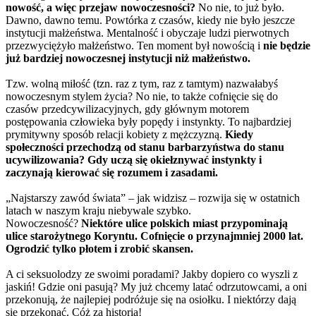
nowość, a więc przejaw nowoczesności?
No nie, to już było.
Dawno, dawno temu. Powtórka z czasów, kiedy nie było jeszcze
instytucji małżeństwa. Mentalność i obyczaje ludzi pierwotnych
przezwyciężyło małżeństwo. Ten moment był nowością i
nie będzie
już bardziej nowoczesnej instytucji niż małżeństwo.
Tzw. wolną miłość (tzn. raz z tym, raz z tamtym) nazwałabyś
nowoczesnym stylem życia? No nie, to także cofnięcie się do
czasów przedcywilizacyjnych, gdy głównym motorem
postępowania człowieka były popędy i instynkty. To najbardziej
prymitywny sposób relacji kobiety z mężczyzną.
Kiedy
społeczności przechodzą od stanu barbarzyństwa do stanu
ucywilizowania? Gdy uczą się okiełznywać instynkty i
zaczynają kierować się rozumem i zasadami.
„Najstarszy zawód świata” – jak widzisz – rozwija się w ostatnich
latach w naszym kraju niebywale szybko.
Nowoczesność?
Niektóre ulice polskich miast przypominają
ulice starożytnego Koryntu. Cofnięcie o przynajmniej 2000 lat.
Ogrodzić tylko płotem i zrobić skansen.
A ci seksuolodzy ze swoimi poradami? Jakby dopiero co wyszli z
jaskiń! Gdzie oni pasują? My już chcemy latać odrzutowcami, a oni
przekonują, że najlepiej podróżuje się na osiołku. I niektórzy dają
się przekonać. Cóż za historia!