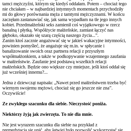
tamci mężczyźni, którym się kiedyś oddałam. Potem – chociaż tego
nie chciałam – w najbardziej intymnych momentach przychodziły
mi do głowy porównania męża z tamtymi mężczyznami. W końcu
zaczęłam zastanawiać się, jak sama wypadłam na tle jego innych
kobiet. Przedmałżeński seks zamienił coś wyjątkowego w rzecz
banalną i płytką. Współżycie małżeńskie, zamiast łączyć nas
głęboko, okazało się szarą częścią naszego życia...”.
Zanim ktoś zacznie angażować się w jakieś wakacyjne intymności,
powinien pomyśleć, że angażuje się m.in. w spłycanie i
banalizowanie swoich oraz partnera relacji z przyszłym
współmałżonkiem, a także w podkopywanie wzajemnego zaufania
w małżeństwie. Zaufanie jest podstawą wszelkich relacji
małżeńskich. Będzie ono większe czy mniejsze, jeśli ktoś oddał się
już wcześniej innemu?...
Jedna z dziewcząt napisała: „Nawet przed małżeństwem trzeba być
wiernym swojemu mężowi, chociaż się go jeszcze nie zna”.
Oczywiście!
Ze zwykłego szacunku dla siebie. Nieczystość poniża.
Niektórzy żyją jak zwierzęta. To nie dla mnie.
Nie jest wyrazem szacunku dla siebie na przykład z
premedytacją się upić, aby łatwiej było pozwolić wykorzystać się