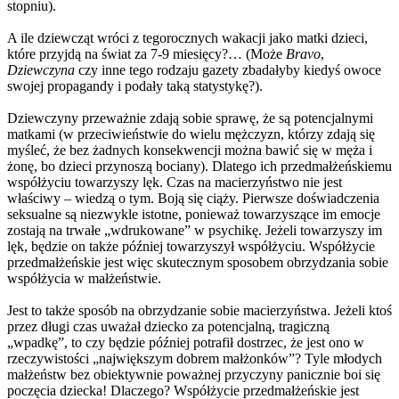
stopniu).
A ile dziewcząt wróci z tegorocznych wakacji jako matki dzieci,
które przyjdą na świat za 7-9 miesięcy?… (Może
Bravo
,
Dziewczyna
czy inne tego rodzaju gazety zbadałyby kiedyś owoce
swojej propagandy i podały taką statystykę?).
Dziewczyny przeważnie zdają sobie sprawę, że są potencjalnymi
matkami (w przeciwieństwie do wielu mężczyzn, którzy zdają się
myśleć, że bez żadnych konsekwencji można bawić się w męża i
żonę, bo dzieci przynoszą bociany). Dlatego ich przedmałżeńskiemu
współżyciu towarzyszy lęk. Czas na macierzyństwo nie jest
właściwy – wiedzą o tym. Boją się ciąży. Pierwsze doświadczenia
seksualne są niezwykle istotne, ponieważ towarzyszące im emocje
zostają na trwałe „wdrukowane” w psychikę. Jeżeli towarzyszy im
lęk, będzie on także później towarzyszył współżyciu. Współżycie
przedmałżeńskie jest więc skutecznym sposobem obrzydzania sobie
współżycia w małżeństwie.
Jest to także sposób na obrzydzanie sobie macierzyństwa. Jeżeli ktoś
przez długi czas uważał dziecko za potencjalną, tragiczną
„wpadkę”, to czy będzie później potrafił dostrzec, że jest ono w
rzeczywistości „największym dobrem małżonków”? Tyle młodych
małżeństw bez obiektywnie poważnej przyczyny panicznie boi się
poczęcia dziecka! Dlaczego? Współżycie przedmałżeńskie jest