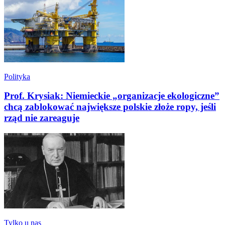
Polityka
Prof. Krysiak: Niemieckie „organizacje ekologiczne”
chcą zablokować największe polskie złoże ropy, jeśli
rząd nie zareaguje
Tylko u nas