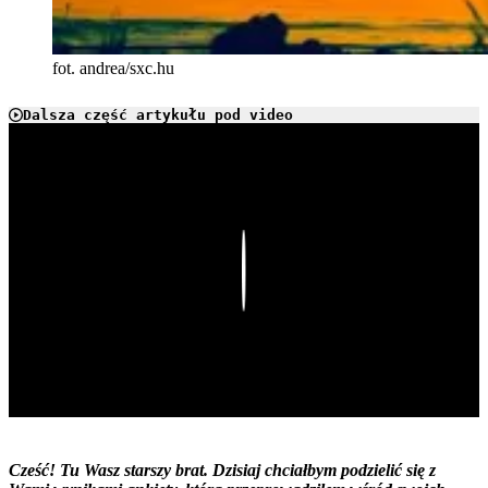
fot. andrea/sxc.hu
Dalsza część artykułu pod video
Play
Cześć! Tu Wasz starszy brat. Dzisiaj chciałbym podzielić się z