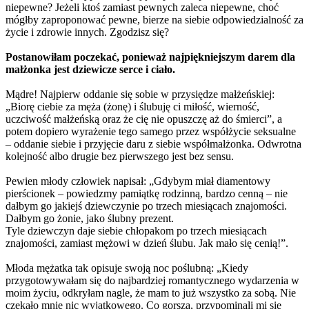
niepewne? Jeżeli ktoś zamiast pewnych zaleca niepewne, choć
mógłby zaproponować pewne, bierze na siebie odpowiedzialność za
życie i zdrowie innych. Zgodzisz się?
Postanowiłam poczekać, ponieważ najpiękniejszym darem dla
małżonka jest dziewicze serce i ciało.
Mądre! Najpierw oddanie się sobie w przysiędze małżeńskiej:
„Biorę ciebie za męża (żonę) i ślubuję ci miłość, wierność,
uczciwość małżeńską oraz że cię nie opuszczę aż do śmierci”, a
potem dopiero wyrażenie tego samego przez współżycie seksualne
– oddanie siebie i przyjęcie daru z siebie współmałżonka. Odwrotna
kolejność albo drugie bez pierwszego jest bez sensu.
Pewien młody człowiek napisał: „Gdybym miał diamentowy
pierścionek – powiedzmy pamiątkę rodzinną, bardzo cenną – nie
dałbym go jakiejś dziewczynie po trzech miesiącach znajomości.
Dałbym go żonie, jako ślubny prezent.
Tyle dziewczyn daje siebie chłopakom po trzech miesiącach
znajomości, zamiast mężowi w dzień ślubu. Jak mało się cenią!”.
Młoda mężatka tak opisuje swoją noc poślubną: „Kiedy
przygotowywałam się do najbardziej romantycznego wydarzenia w
moim życiu, odkryłam nagle, że mam to już wszystko za sobą. Nie
czekało mnie nic wyjątkowego. Co gorsza, przypominali mi się