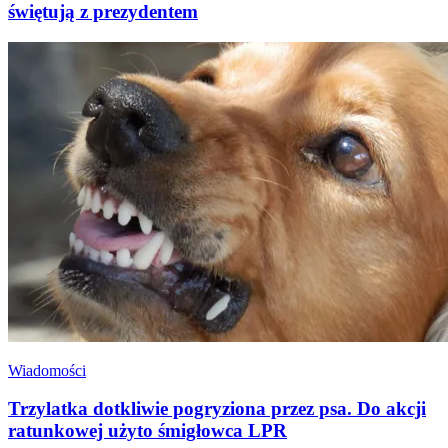
świętują z prezydentem
Wiadomości
Trzylatka dotkliwie pogryziona przez psa. Do akcji
ratunkowej użyto śmigłowca LPR