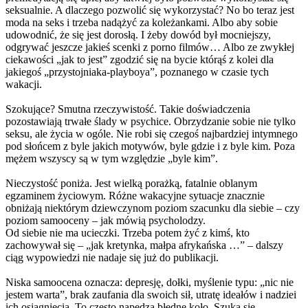
seksualnie. A dlaczego pozwolić się wykorzystać? No bo teraz jest
moda na seks i trzeba nadążyć za koleżankami. Albo aby sobie
udowodnić, że się jest dorosłą. I żeby dowód był mocniejszy,
odgrywać jeszcze jakieś scenki z porno filmów… Albo ze zwykłej
ciekawości „jak to jest” zgodzić się na bycie którąś z kolei dla
jakiegoś „przystojniaka-playboya”, poznanego w czasie tych
wakacji.
Szokujące? Smutna rzeczywistość. Takie doświadczenia
pozostawiają trwałe ślady w psychice. Obrzydzanie sobie nie tylko
seksu, ale życia w ogóle. Nie robi się czegoś najbardziej intymnego
pod słońcem z byle jakich motywów, byle gdzie i z byle kim. Poza
mężem wszyscy są w tym względzie „byle kim”.
Nieczystość poniża. Jest wielką porażką, fatalnie oblanym
egzaminem życiowym. Różne wakacyjne sytuacje znacznie
obniżają niektórym dziewczynom poziom szacunku dla siebie – czy
poziom samooceny – jak mówią psycholodzy.
Od siebie nie ma ucieczki. Trzeba potem żyć z kimś, kto
zachowywał się – „jak kretynka, małpa afrykańska …” – dalszy
ciąg wypowiedzi nie nadaje się już do publikacji.
Niska samoocena oznacza: depresję, dołki, myślenie typu: „nic nie
jestem warta”, brak zaufania dla swoich sił, utratę ideałów i nadziei
ich osiągnięcia. To często napędza błędne koło. Szuka się