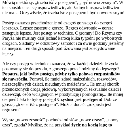
Mówią niektórzy: „trzeba iść z postępem”, „być nowoczesnym”. W
ten sposób chcą się usprawiedliwić, ale żadnych usprawiedliwień
nie ma… Oczywiście, że trzeba iść z postępem i być nowoczesnym!
Postęp oznacza przechodzenie od czegoś gorszego do czegoś
lepszego. Lepsze zastępuje gorsze. Regres odwrotnie – gorsze
zastępuje lepsze. Jest postęp w technice. Ogromny! Do Rzymu czy
Paryża nie musimy dziś jechać karocą kilka tygodni po wyboistych
drogach. Siadamy w odrzutowy samolot i za dwie godziny jesteśmy
na miejscu. Ten drugi sposób podróżowania jest zdecydowanie
lepszy.
Ale czy postęp w technice oznacza, że w każdej dziedzinie życia
posuwamy się do przodu, z gorszego przechodzimy do lepszego?
Popatrz, jaki byłby postęp, gdyby tylko połowa rozpustników
się
nawróciła.
Pomyśl, ile mniej zdrad małżeńskich, rozwodów,
nieszczęśliwych dzieci, nieudanych małżeństw... Ile mniej chorób
przenoszonych drogą płciową, wykorzystanych seksualnie dzieci i
dziewcząt, osób wciąganych w prostytucję i pornografię... Ile mniej
cierpień! Jaki to byłby postęp!
Czystość jest postępem!
Dobrze
głoszą: „trzeba iść z postępem”. Można dodać: „rozpusta jest
regresem”.
Wyraz „nowoczesność” pochodzi od słów „nowe czasy”, „nowy
czas”, zgoda? Myślisz, że na przykład
życie na kocią łapę to