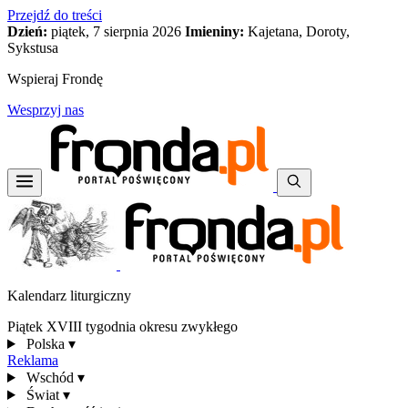
Przejdź do treści
Dzień:
piątek, 7 sierpnia 2026
Imieniny:
Kajetana, Doroty,
Sykstusa
Wspieraj Frondę
Wesprzyj nas
Kalendarz liturgiczny
Piątek XVIII tygodnia okresu zwykłego
Polska
▾
Reklama
Wschód
▾
Świat
▾