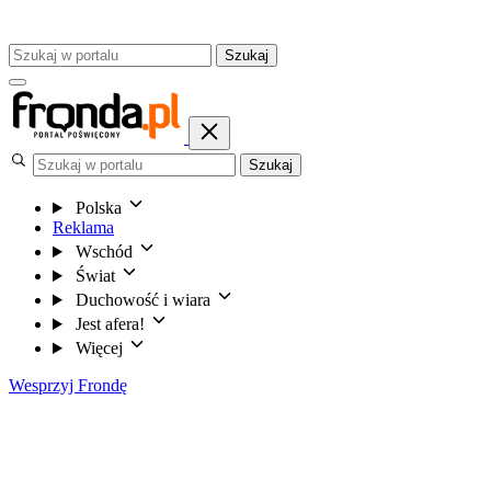
Szukaj
Szukaj
Polska
Reklama
Wschód
Świat
Duchowość i wiara
Jest afera!
Więcej
Wesprzyj Frondę