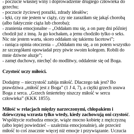
- poczucie własnej winy i doprowadzenie drugiego człowieka do
grzechu;
- poczucie życiowej porażki, zdrady ideałów;
- lęki, czy nie jestem w ciąży, czy nie zaraziłam się jakąś chorobą
(albo faktycznie ciąża lub choroba);
- zranienia emocjonalne – „Oddałam mu się, a on parę dni później
chodził już z inną. Ja go kochałam, a jemu chodziło tylko o seks.
Nic nie jestem warta, skoro oddałam się takiemu facetowi”;
- raniąca opinia otoczenia – „Oddałam mu się, a on potem wszystko
ze szczegółami opowiadał przy piwie swoim kolegom. Robili do
mnie dziwne aluzje”;
- zamęt duchowy, niechęć do modlitwy, oddalenie się od Boga.
Czystość uczy miłości.
Dodajmy – nieczystość zabija miłość. Dlaczego tak jest? Bo
prawdziwa „miłość jest z Boga” (1 J 4, 7), a ciężki grzech usuwa
Boga z serca. „Grzech śmiertelny niszczy miłość w sercu
człowieka” (KKK 1855).
Miłość w relacjach między narzeczonymi, chłopakiem i
dziewczyną wzrasta tylko wtedy, kiedy zachowują oni czystość
.
Współżycie rozbudza emocje, wiąże mocno kobietę z mężczyzną
(albo lepiej powiedzieć – uzależnia emocjonalnie), ale przecież
miłość to coś znacznie więcej niż emocje i przywiązanie. Uczucia