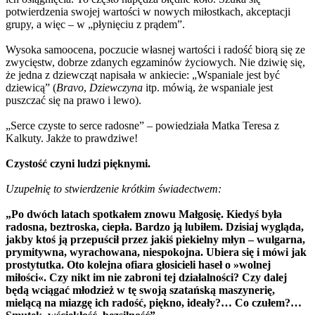
potwierdzenia swojej wartości w nowych miłostkach, akceptacji
grupy, a więc – w „płynięciu z prądem”.
Wysoka samoocena, poczucie własnej wartości i radość biorą się ze
zwycięstw, dobrze zdanych egzaminów życiowych. Nie dziwię się,
że jedna z dziewcząt napisała w ankiecie: „Wspaniale jest być
dziewicą”
(
Bravo
,
Dziewczyna
itp. mówią, że wspaniale jest
puszczać się na prawo i lewo).
„Serce czyste to serce radosne” – powiedziała Matka Teresa z
Kalkuty. Jakże to prawdziwe!
Czystość czyni ludzi pięknymi.
Uzupełnię to stwierdzenie krótkim świadectwem:
„Po dwóch latach spotkałem znowu Małgosię. Kiedyś była
radosna, beztroska, ciepła. Bardzo ją lubiłem. Dzisiaj wygląda,
jakby ktoś ją przepuścił przez jakiś piekielny młyn – wulgarna,
prymitywna, wyrachowana, niespokojna. Ubiera się i mówi jak
prostytutka. Oto kolejna ofiara głosicieli haseł o »wolnej
miłości«. Czy nikt im nie zabroni tej działalności? Czy dalej
będą wciągać młodzież w tę swoją szatańską maszynerię,
mielącą na miazgę ich radość, piękno, ideały?… Co czułem?…