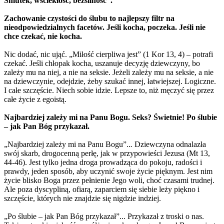
Smutek, wściekłość, bezsilność”.
Zachowanie czystości do ślubu to najlepszy filtr na
nieodpowiedzialnych facetów. Jeśli kocha, poczeka. Jeśli nie
chce czekać, nie kocha.
Nic dodać, nic ująć. „Miłość cierpliwa jest” (1 Kor 13, 4) – potrafi
czekać. Jeśli chłopak kocha, uszanuje decyzję dziewczyny, bo
zależy mu na niej, a nie na seksie. Jeżeli zależy mu na seksie, a nie
na dziewczynie, odejdzie, żeby szukać innej, łatwiejszej. Logiczne.
I całe szczęście. Niech sobie idzie. Lepsze to, niż męczyć się przez
całe życie z egoistą.
Najbardziej zależy mi na Panu Bogu. Seks? Świetnie! Po ślubie
– jak Pan Bóg przykazał.
„Najbardziej zależy mi na Panu Bogu”..
.
Dziewczyna odnalazła
swój skarb, drogocenną perłę, jak w przypowieści Jezusa (Mt 13,
44-46). Jest tylko jedna droga prowadząca do pokoju, radości i
prawdy, jeden sposób, aby uczynić swoje życie pięknym. Jest nim
życie blisko Boga przez pełnienie Jego woli, choć czasami trudnej.
Ale poza dyscypliną, ofiarą, zaparciem się siebie leży piękno i
szczęście, których nie znajdzie się nigdzie indziej.
„Po ślubie – jak Pan Bóg przykazał”... Przykazał z troski o nas.