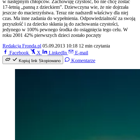
w następnym chłopców. Zachowuję czystość, bo nie chcę zostać
17-letnią „panną z dzieckiem”. Dziewczyna wie, że nie dojrzała
jeszcze do macierzyństwa. Teraz nie nadszedł właściwy dla niej
czas. Ma inne zadania do wypełnienia. Odpowiedzialność za swoją
przyszłość i za dziecko skłania ją do zachowania czystości,
jedynego w 100% pewnego środka do osiągnięcia tego celu. W
roku 2001 42% pierwszych dzieci zostało poczęty
Redakcja Fronda.pl
05.09.2013 10:18
12 min czytania
Facebook
X
LinkedIn
E-mail
Komentarze
Kopiuj link
Skopiowano