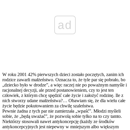
ad
W roku 2001 42% pierwszych dzieci zostało poczętych, zanim ich
rodzice zawarli małżeństwo. Oznacza to, że tyle par się pobrało, bo
„dziecko było w drodze”, a więc raczej nie po poważnym namyśle i
racjonalnej decyzji, ale przed postanowieniem, czy to jest ten
człowiek, z którym chcę spędzić całe życie i założyć rodzinę. Ile z
nich stworzy udane małżeństwa?… Obawiam się, że dla wielu całe
życie będzie pokutowaniem za chwilę szaleństwa.
Pewnie żadna z tych par nie zamierzała „wpaść”. Młodzi myśleli
sobie, że „będą uważać”, że pozwolą sobie tylko na to czy tamto.
Niektórzy stosowali nawet antykoncepcję (każdy ze środków
antykoncepcyjnych jest niepewny w mniejszym albo większym