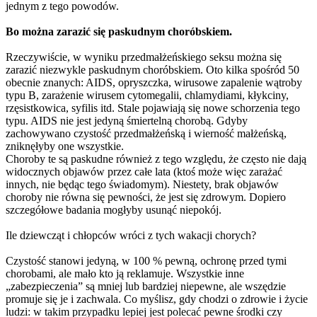
jednym z tego powodów.
Bo można zarazić się paskudnym choróbskiem.
Rzeczywiście, w wyniku przedmałżeńskiego seksu można się
zarazić niezwykle paskudnym choróbskiem. Oto kilka spośród 50
obecnie znanych: AIDS, opryszczka, wirusowe zapalenie wątroby
typu B, zarażenie wirusem cytomegalii, chlamydiami, kłykciny,
rzęsistkowica, syfilis itd. Stale pojawiają się nowe schorzenia tego
typu. AIDS nie jest jedyną śmiertelną chorobą. Gdyby
zachowywano czystość przedmałżeńską i wierność małżeńską,
zniknęłyby one wszystkie.
Choroby te są paskudne również z tego względu, że często nie dają
widocznych objawów przez całe lata (ktoś może więc zarażać
innych, nie będąc tego świadomym). Niestety, brak objawów
choroby nie równa się pewności, że jest się zdrowym. Dopiero
szczegółowe badania mogłyby usunąć niepokój.
Ile dziewcząt i chłopców wróci z tych wakacji chorych?
Czystość stanowi jedyną, w 100 % pewną, ochronę przed tymi
chorobami, ale mało kto ją reklamuje. Wszystkie inne
„zabezpieczenia” są mniej lub bardziej niepewne, ale wszędzie
promuje się je i zachwala. Co myślisz, gdy chodzi o zdrowie i życie
ludzi: w takim przypadku lepiej jest polecać pewne środki czy