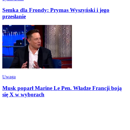
Semka dla Frondy: Prymas Wyszyński i jego
przesłanie
Uwaga
Musk poparł Marine Le Pen. Władze Francji boją
się X w wyborach