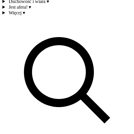
Duchowość i wiara
▾
Jest afera!
▾
Więcej
▾