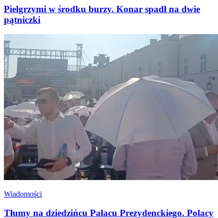
Pielgrzymi w środku burzy. Konar spadł na dwie
pątniczki
Wiadomości
Tłumy na dziedzińcu Pałacu Prezydenckiego. Polacy