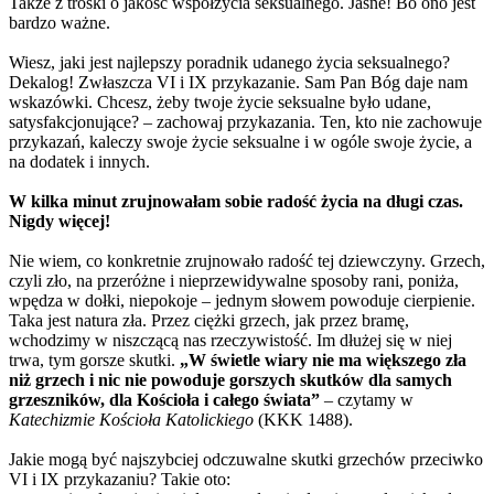
Także z troski o jakość współżycia seksualnego. Jasne! Bo ono jest
bardzo ważne.
Wiesz, jaki jest najlepszy poradnik udanego życia seksualnego?
Dekalog! Zwłaszcza VI i IX przykazanie. Sam Pan Bóg daje nam
wskazówki. Chcesz, żeby twoje życie seksualne było udane,
satysfakcjonujące? – zachowaj przykazania. Ten, kto nie zachowuje
przykazań, kaleczy swoje życie seksualne i w ogóle swoje życie, a
na dodatek i innych.
W kilka minut zrujnowałam sobie radość życia na długi czas.
Nigdy więcej!
Nie wiem, co konkretnie zrujnowało radość tej dziewczyny. Grzech,
czyli zło, na przeróżne i nieprzewidywalne sposoby rani, poniża,
wpędza w dołki, niepokoje – jednym słowem powoduje cierpienie.
Taka jest natura zła. Przez ciężki grzech, jak przez bramę,
wchodzimy w niszczącą nas rzeczywistość. Im dłużej się w niej
trwa, tym gorsze skutki.
„
W świetle wiary nie ma większego zła
niż grzech i nic nie powoduje gorszych skutków dla samych
grzeszników, dla Kościoła i całego świata”
– czytamy w
Katechizmie Kościoła Katolickiego
(KKK 1488).
Jakie mogą być najszybciej odczuwalne skutki grzechów przeciwko
VI i IX przykazaniu? Takie oto: