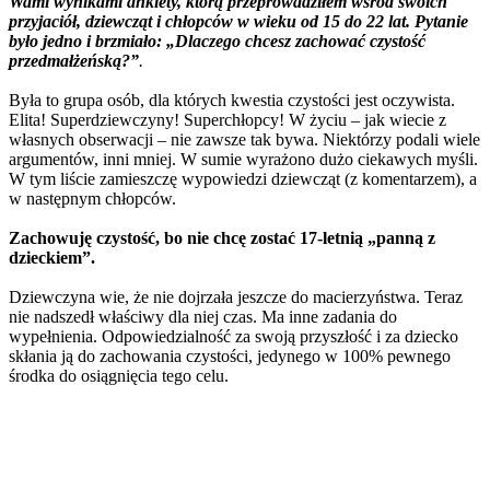
Wami wynikami ankiety, którą przeprowadziłem wśród swoich
przyjaciół, dziewcząt i chłopców w wieku od 15 do 22 lat. Pytanie
było jedno i brzmiało: „Dlaczego chcesz zachować czystość
przedmałżeńską?”
.
Była to grupa osób, dla których kwestia czystości jest oczywista.
Elita! Superdziewczyny! Superchłopcy! W życiu – jak wiecie z
własnych obserwacji – nie zawsze tak bywa. Niektórzy podali wiele
argumentów, inni mniej. W sumie wyrażono dużo ciekawych myśli.
W tym liście zamieszczę wypowiedzi dziewcząt (z komentarzem), a
w następnym chłopców.
Zachowuję czystość, bo nie chcę zostać 17-letnią „panną z
dzieckiem”.
Dziewczyna wie, że nie dojrzała jeszcze do macierzyństwa. Teraz
nie nadszedł właściwy dla niej czas. Ma inne zadania do
wypełnienia. Odpowiedzialność za swoją przyszłość i za dziecko
skłania ją do zachowania czystości, jedynego w 100% pewnego
środka do osiągnięcia tego celu.