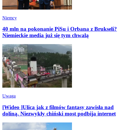
Niemcy
40 mln na pokonanie PiSu i Orbana z Brukseli?
Niemieckie media już się tym chwalą
Uwaga
[Wideo ]Ulica jak z filmów fantasy zawisła nad
doliną. Niezwykły chiński most podbija internet