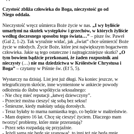
Czystość zbliża człowieka do Boga, nieczystość go od
Niego oddala.
Nieczystość wręcz uśmierca Boże życie w nas.
„
I wy byliście
umarłymi na skutek występków i grzechów, w których żyliście
według doczesnego sposobu tego świata…”
–
pisze św. Paweł
(Gal 2, 1-2). Tak wyraźnie widać, jak „świat” chce uśmiercić Boże
życie w młodych. Życie Boże, które jest największym bogactwem
człowieka. Jakie są tego ostateczne i najtragiczniejsze skutki?
„
O
tym bowiem bądźcie przekonani, że żaden rozpustnik ani
nieczysty
(…)
nie ma dziedzictwa w Królestwie Chrystusa i
Boga”
–
czytamy w Piśmie św. (Ef 5, 5).
Wystarczy na dzisiaj. List jest już długi. Na koniec jeszcze, w
telegraficznym skrócie, inne wymienione w ankiecie powody
odłożenia do ślubu współżycia seksualnego:
- Nie chcę mieć reputacji „łatwej dziewczyny”.
- Przecież można cieszyć się sobą bez seksu!
- Śmieszne, kiedy małolaty udają dorosłych.
- Teraz byłaby to marna namiastka tego, co będzie w małżeństwie.
- Mam dopiero 16 lat. Chcę się cieszyć życiem. Dlaczego mam
tworzyć problemy, które mnie przerastają?
- Przez seks rozpadają się przyjaźnie.
- Jeżeli sama nie będę się szanować, to inni też nie będą mnie