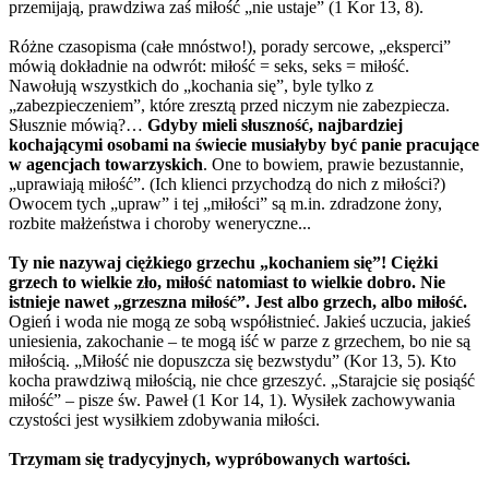
przemijają, prawdziwa zaś miłość „nie ustaje” (1 Kor 13, 8).
Różne czasopisma (całe mnóstwo!), porady sercowe, „eksperci”
mówią dokładnie na odwrót: miłość = seks, seks = miłość.
Nawołują wszystkich do „kochania się”, byle tylko z
„zabezpieczeniem”, które zresztą przed niczym nie zabezpiecza.
Słusznie mówią?…
Gdyby mieli słuszność, najbardziej
kochającymi osobami na świecie musiałyby być panie pracujące
w agencjach towarzyskich
.
One to bowiem, prawie bezustannie,
„uprawiają miłość”. (Ich klienci przychodzą do nich z miłości?)
Owocem tych „upraw” i tej „miłości” są m.in. zdradzone żony,
rozbite małżeństwa i choroby weneryczne...
Ty nie nazywaj ciężkiego grzechu „kochaniem się”! Ciężki
grzech to wielkie zło, miłość natomiast to wielkie dobro. Nie
istnieje nawet „grzeszna miłość”. Jest albo grzech, albo miłość.
Ogień i woda nie mogą ze sobą współistnieć. Jakieś uczucia, jakieś
uniesienia, zakochanie – te mogą iść w parze z grzechem, bo nie są
miłością. „Miłość nie dopuszcza się bezwstydu”
(Kor 13, 5). Kto
kocha prawdziwą miłością, nie chce grzeszyć. „Starajcie się posiąść
miłość” – pisze św. Paweł (1 Kor 14, 1). Wysiłek zachowywania
czystości jest wysiłkiem zdobywania miłości.
Trzymam się tradycyjnych, wypróbowanych wartości.