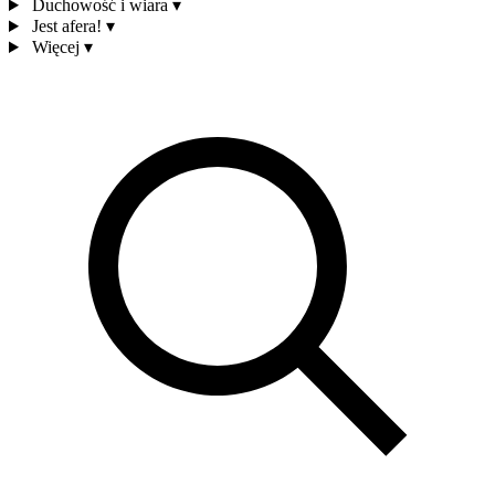
Duchowość i wiara
▾
Jest afera!
▾
Więcej
▾