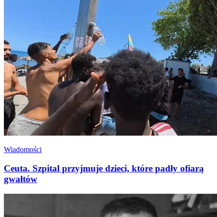
Wiadomości
Ceuta. Szpital przyjmuje dzieci, które padły ofiarą
gwałtów