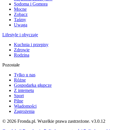
Sodoma i Gomora
Mocne
Zobacz
Taśmy
Uwaga
Lifestyle i obyczaje
Kuchnia i przepisy
Zdrowie
Rodzina
Pozostałe
Tylko u nas
Różne
Gospodarka głupcze
Z internetu
Sport
Pilne
Wiadomości
Zagrożenia
© 2026 Fronda.pl. Wszelkie prawa zastrzeżone.
v3.0.12