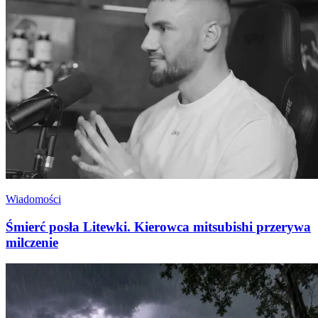
Wiadomości
Śmierć posła Litewki. Kierowca mitsubishi przerywa
milczenie