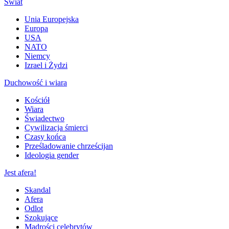
Świat
Unia Europejska
Europa
USA
NATO
Niemcy
Izrael i Żydzi
Duchowość i wiara
Kościół
Wiara
Świadectwo
Cywilizacja śmierci
Czasy końca
Prześladowanie chrześcijan
Ideologia gender
Jest afera!
Skandal
Afera
Odlot
Szokujące
Mądrości celebrytów