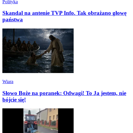
Polityka
Skandal na antenie TVP Info. Tak obrażano głowę
państwa
Wiara
Słowo Boże na poranek: Odwagi! To Ja jestem, nie
bójcie się!