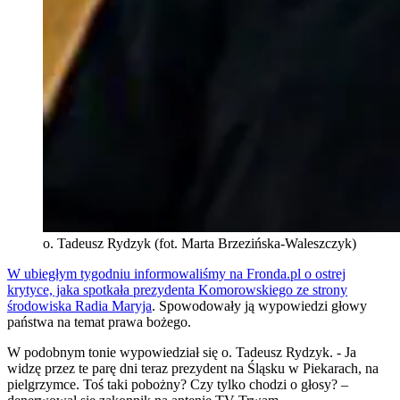
o. Tadeusz Rydzyk (fot. Marta Brzezińska-Waleszczyk)
W ubiegłym tygodniu informowaliśmy na Fronda.pl o ostrej
krytyce, jaka spotkała prezydenta Komorowskiego ze strony
środowiska Radia Maryja
. Spowodowały ją wypowiedzi głowy
państwa na temat prawa bożego.
W podobnym tonie wypowiedział się o. Tadeusz Rydzyk. - Ja
widzę przez te parę dni teraz prezydent na Śląsku w Piekarach, na
pielgrzymce. Toś taki pobożny? Czy tylko chodzi o głosy? –