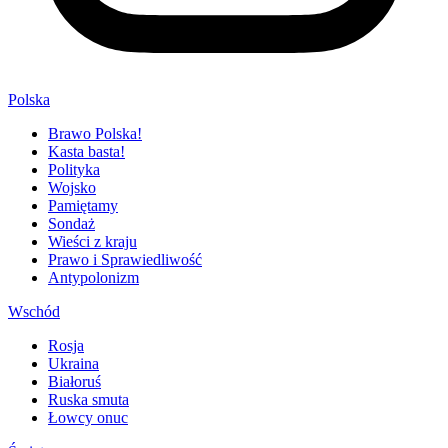
Polska
Brawo Polska!
Kasta basta!
Polityka
Wojsko
Pamiętamy
Sondaż
Wieści z kraju
Prawo i Sprawiedliwość
Antypolonizm
Wschód
Rosja
Ukraina
Białoruś
Ruska smuta
Łowcy onuc