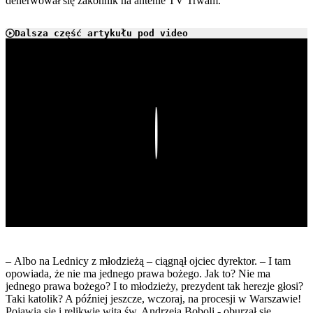
denerwował się zakonnik na antenie TV Trwam.
Dalsza część artykułu pod video
Play
– Albo na Lednicy z młodzieżą – ciągnął ojciec dyrektor. – I tam
opowiada, że nie ma jednego prawa bożego. Jak to? Nie ma
jednego prawa bożego? I to młodzieży, prezydent tak herezje głosi?
Taki katolik? A później jeszcze, wczoraj, na procesji w Warszawie!
Pojawia się i relikwie wita św. Andrzeja Boboli - oburzał się