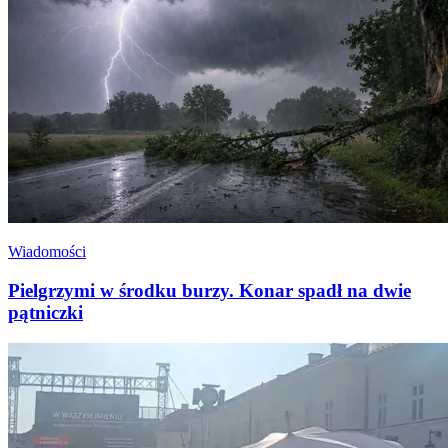
Wiadomości
Pielgrzymi w środku burzy. Konar spadł na dwie
pątniczki