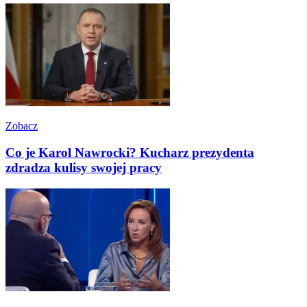
Zobacz
Co je Karol Nawrocki? Kucharz prezydenta
zdradza kulisy swojej pracy