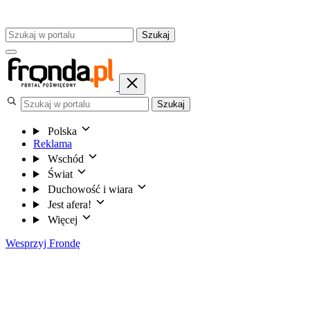
Szukaj
Szukaj
Polska
Reklama
Wschód
Świat
Duchowość i wiara
Jest afera!
Więcej
Wesprzyj Frondę