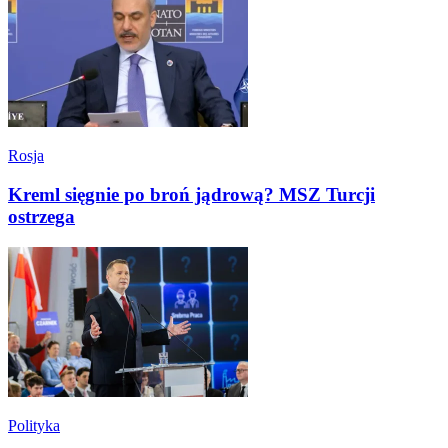
Rosja
Kreml sięgnie po broń jądrową? MSZ Turcji
ostrzega
Polityka