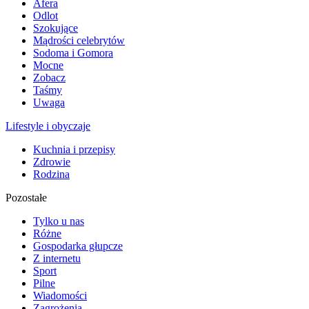
Afera
Odlot
Szokujące
Mądrości celebrytów
Sodoma i Gomora
Mocne
Zobacz
Taśmy
Uwaga
Lifestyle i obyczaje
Kuchnia i przepisy
Zdrowie
Rodzina
Pozostałe
Tylko u nas
Różne
Gospodarka głupcze
Z internetu
Sport
Pilne
Wiadomości
Zagrożenia