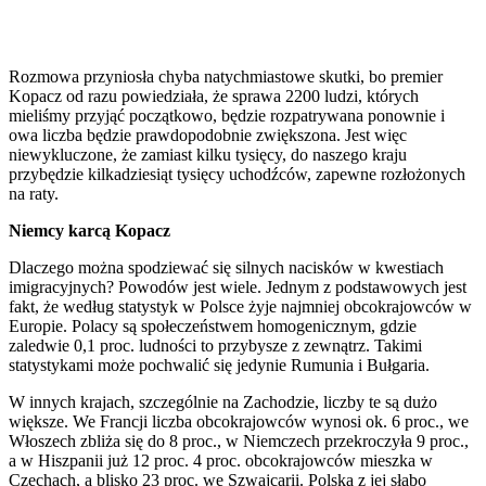
Rozmowa przyniosła chyba natychmiastowe skutki, bo premier
Kopacz od razu powiedziała, że sprawa 2200 ludzi, których
mieliśmy przyjąć początkowo, będzie rozpatrywana ponownie i
owa liczba będzie prawdopodobnie zwiększona. Jest więc
niewykluczone, że zamiast kilku tysięcy, do naszego kraju
przybędzie kilkadziesiąt tysięcy uchodźców, zapewne rozłożonych
na raty.
Niemcy karcą Kopacz
Dlaczego można spodziewać się silnych nacisków w kwestiach
imigracyjnych? Powodów jest wiele. Jednym z podstawowych jest
fakt, że według statystyk w Polsce żyje najmniej obcokrajowców w
Europie. Polacy są społeczeństwem homogenicznym, gdzie
zaledwie 0,1 proc. ludności to przybysze z zewnątrz. Takimi
statystykami może pochwalić się jedynie Rumunia i Bułgaria.
W innych krajach, szczególnie na Zachodzie, liczby te są dużo
większe. We Francji liczba obcokrajowców wynosi ok. 6 proc., we
Włoszech zbliża się do 8 proc., w Niemczech przekroczyła 9 proc.,
a w Hiszpanii już 12 proc. 4 proc. obcokrajowców mieszka w
Czechach, a blisko 23 proc. we Szwajcarii. Polska z jej słabo