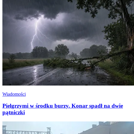
Wiadomości
Pielgrzymi w środku burzy. Konar spadł na dwie
pątniczki