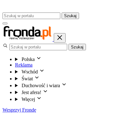
Szukaj
Szukaj
Polska
Reklama
Wschód
Świat
Duchowość i wiara
Jest afera!
Więcej
Wesprzyj Frondę