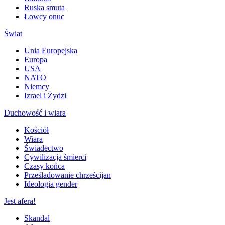
Ruska smuta
Łowcy onuc
Świat
Unia Europejska
Europa
USA
NATO
Niemcy
Izrael i Żydzi
Duchowość i wiara
Kościół
Wiara
Świadectwo
Cywilizacja śmierci
Czasy końca
Prześladowanie chrześcijan
Ideologia gender
Jest afera!
Skandal