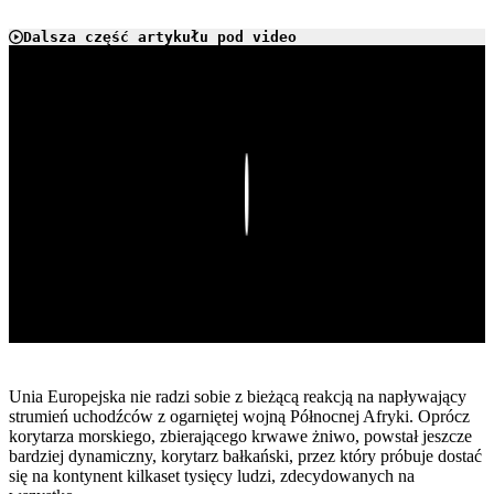
Dalsza część artykułu pod video
Play
Unia Europejska nie radzi sobie z bieżącą reakcją na napływający
strumień uchodźców z ogarniętej wojną Północnej Afryki. Oprócz
korytarza morskiego, zbierającego krwawe żniwo, powstał jeszcze
bardziej dynamiczny, korytarz bałkański, przez który próbuje dostać
się na kontynent kilkaset tysięcy ludzi, zdecydowanych na