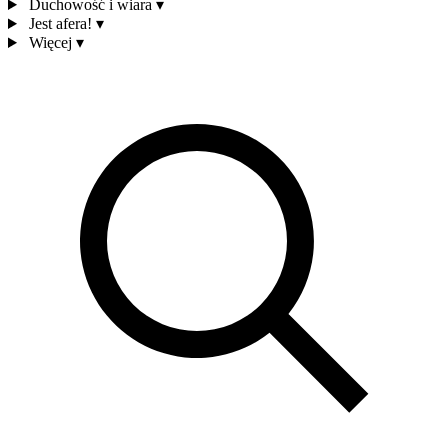
Duchowość i wiara
▾
Jest afera!
▾
Więcej
▾