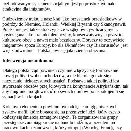
rozbudowanym systemem socjalnym jest po prostu zbyt mało
atrakcyjna dla imigrantów.
Cudzoziemcy traktują nasz kraj jako przystanek przesiadkowy w
podróży do Niemiec, Holandii, Wielkiej Brytanii czy Skandynawii.
Polska nie jest także atrakcyjna ze względów cywilizacyjnych,
postrzegana jako kraj nietolerancyjny, konserwatywny, a przez to
kulturowo obcy, a nawet mało bezpieczny. Dotyczy to oczywiście
imigrantów spoza Europy, bo dla Ukraińców czy Białorusinów jest
wręcz odwrotnie – Polska jawi się jako ziemia obiecana.
Interwencja nieunikniona
Dlatego polski rząd powinien czynnie włączyć się formowanie
nowej polityki wobec uchodźców, a nie biernie godzić się na
narzucanie niekorzystnych ustaleń. Podstawą takiej polityki jest
stworzenie obozów przejściowych na kontynencie Afrykańskim, tak
aby imigranci mogli wrócić do swoich domów po uspokojeniu się
sytuacji w ich krajach.
Kolejnym elementem powinno być odcięcie od gigantycznych
zysków mafii, które bogacą się na przemycie ludzi, który często
kończy się śmiercią szmuglowanych. Te zorganizowane grupy
przestępcze zarabiają krocie na handlu ludźmi, a przedtem na
pracownikach sezonowych, którzy okupują Włochy, Francję czy