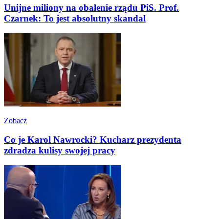
Unijne miliony na obalenie rządu PiS. Prof.
Czarnek: To jest absolutny skandal
Zobacz
Co je Karol Nawrocki? Kucharz prezydenta
zdradza kulisy swojej pracy