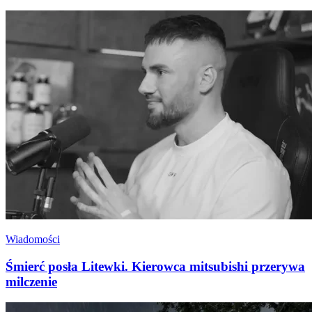
Wiadomości
Śmierć posła Litewki. Kierowca mitsubishi przerywa
milczenie