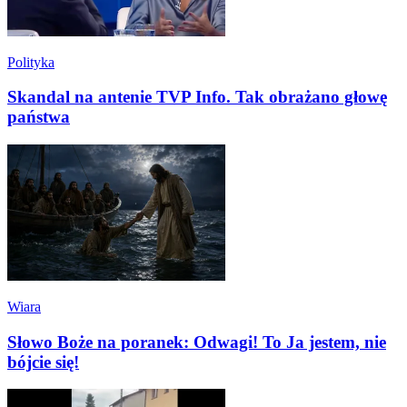
Polityka
Skandal na antenie TVP Info. Tak obrażano głowę
państwa
Wiara
Słowo Boże na poranek: Odwagi! To Ja jestem, nie
bójcie się!