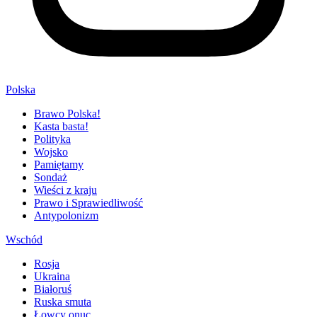
Polska
Brawo Polska!
Kasta basta!
Polityka
Wojsko
Pamiętamy
Sondaż
Wieści z kraju
Prawo i Sprawiedliwość
Antypolonizm
Wschód
Rosja
Ukraina
Białoruś
Ruska smuta
Łowcy onuc