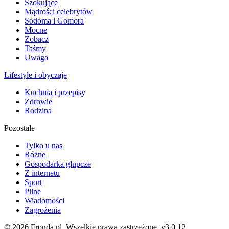
Szokujące
Mądrości celebrytów
Sodoma i Gomora
Mocne
Zobacz
Taśmy
Uwaga
Lifestyle i obyczaje
Kuchnia i przepisy
Zdrowie
Rodzina
Pozostałe
Tylko u nas
Różne
Gospodarka głupcze
Z internetu
Sport
Pilne
Wiadomości
Zagrożenia
© 2026 Fronda.pl. Wszelkie prawa zastrzeżone.
v3.0.12