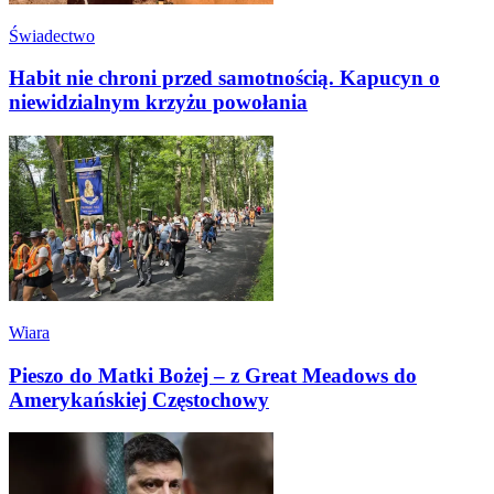
Świadectwo
Habit nie chroni przed samotnością. Kapucyn o
niewidzialnym krzyżu powołania
Wiara
Pieszo do Matki Bożej – z Great Meadows do
Amerykańskiej Częstochowy