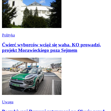
Polityka
Ćwierć wyborców wciąż się waha. KO prowadzi,
projekt Morawieckiego poza Sejmem
Uwaga