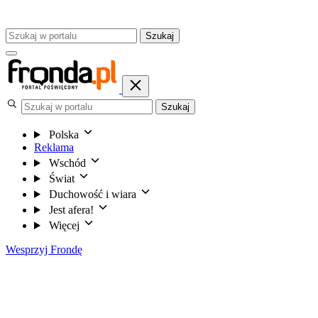
Szukaj
Szukaj
Polska
Reklama
Wschód
Świat
Duchowość i wiara
Jest afera!
Więcej
Wesprzyj Frondę