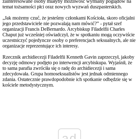
zainteresowane osoby miałyby możliwość wymiany poglądów na
temat tożsamości płci oraz nowych wyzwań duszpasterskich.
„Jak możemy czuć, że jesteśmy członkami Kościoła, skoro oficjalni
jego przedstawiciele nie pozwalają nam mówić?” - pytał szef
organizacji Francis DeBernardo. Arcybiskup Filadelfii Charles
Chaput już wcześniej oświadczył, że w spotkaniu mogą oczywiście
uczestniczyć pojedyncze osoby o preferencjach seksualnych, ale nie
organizacje reprezentujące ich interesy.
Rzecznik archidiecezji Filadelfii Kenneth Gavin zaprzeczył, jakoby
decyzję odmowy podjęto po interwencji arcybiskupa. Wyjaśnił, że
to sama parafia zwróciła się o radę do archidiecezji i sama
zdecydowała. Grupa homoseksualistów jest jednak odmiennego
zdania. Ostatecznie prawdopodobnie ich spotkanie odbędzie się w
kościele metodystycznym.
ad