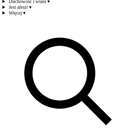
Duchowość i wiara
▾
Jest afera!
▾
Więcej
▾