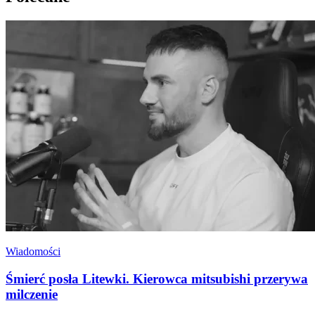
Wiadomości
Śmierć posła Litewki. Kierowca mitsubishi przerywa
milczenie