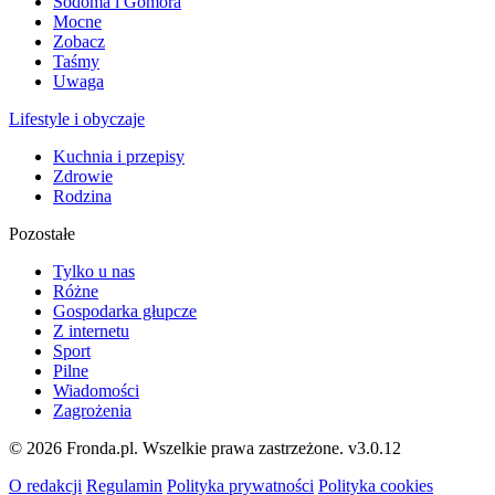
Sodoma i Gomora
Mocne
Zobacz
Taśmy
Uwaga
Lifestyle i obyczaje
Kuchnia i przepisy
Zdrowie
Rodzina
Pozostałe
Tylko u nas
Różne
Gospodarka głupcze
Z internetu
Sport
Pilne
Wiadomości
Zagrożenia
© 2026 Fronda.pl. Wszelkie prawa zastrzeżone.
v3.0.12
O redakcji
Regulamin
Polityka prywatności
Polityka cookies