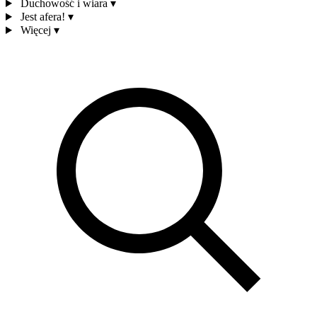
Duchowość i wiara
▾
Jest afera!
▾
Więcej
▾