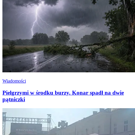
Wiadomości
Pielgrzymi w środku burzy. Konar spadł na dwie
pątniczki