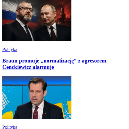
Polityka
Braun promuje „normalizację” z agresorem.
Cenckiewicz alarmuje
Polityka