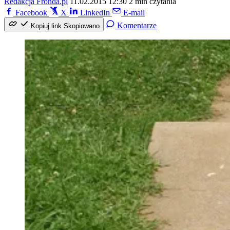
Redakcja Fronda.pl
11.02.2015 12:30
2 min czytania
Facebook
X
LinkedIn
E-mail
Komentarze
Kopiuj link
Skopiowano