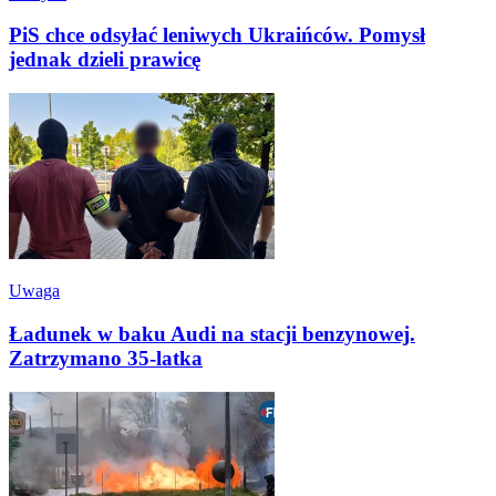
PiS chce odsyłać leniwych Ukraińców. Pomysł
jednak dzieli prawicę
Uwaga
Ładunek w baku Audi na stacji benzynowej.
Zatrzymano 35-latka