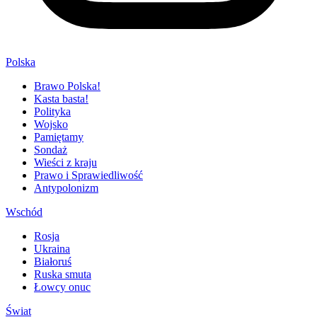
Polska
Brawo Polska!
Kasta basta!
Polityka
Wojsko
Pamiętamy
Sondaż
Wieści z kraju
Prawo i Sprawiedliwość
Antypolonizm
Wschód
Rosja
Ukraina
Białoruś
Ruska smuta
Łowcy onuc
Świat