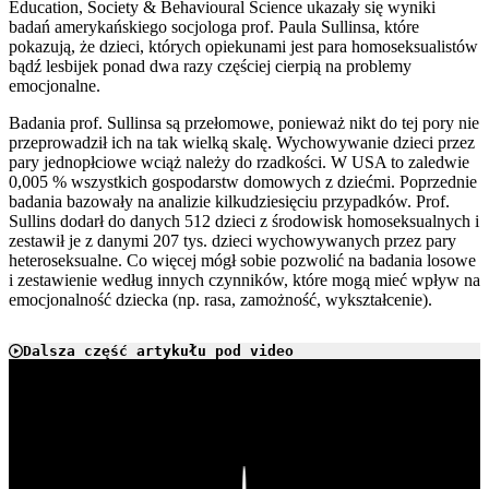
Education, Society & Behavioural Science ukazały się wyniki
badań amerykańskiego socjologa prof. Paula Sullinsa, które
pokazują, że dzieci, których opiekunami jest para homoseksualistów
bądź lesbijek ponad dwa razy częściej cierpią na problemy
emocjonalne.
Badania prof. Sullinsa są przełomowe, ponieważ nikt do tej pory nie
przeprowadził ich na tak wielką skalę. Wychowywanie dzieci przez
pary jednopłciowe wciąż należy do rzadkości. W USA to zaledwie
0,005 % wszystkich gospodarstw domowych z dziećmi. Poprzednie
badania bazowały na analizie kilkudziesięciu przypadków. Prof.
Sullins dodarł do danych 512 dzieci z środowisk homoseksualnych i
zestawił je z danymi 207 tys. dzieci wychowywanych przez pary
heteroseksualne. Co więcej mógł sobie pozwolić na badania losowe
i zestawienie według innych czynników, które mogą mieć wpływ na
emocjonalność dziecka (np. rasa, zamożność, wykształcenie).
Dalsza część artykułu pod video