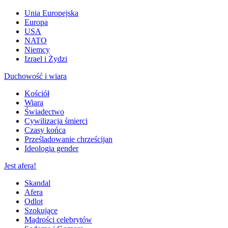
Unia Europejska
Europa
USA
NATO
Niemcy
Izrael i Żydzi
Duchowość i wiara
Kościół
Wiara
Świadectwo
Cywilizacja śmierci
Czasy końca
Prześladowanie chrześcijan
Ideologia gender
Jest afera!
Skandal
Afera
Odlot
Szokujące
Mądrości celebrytów