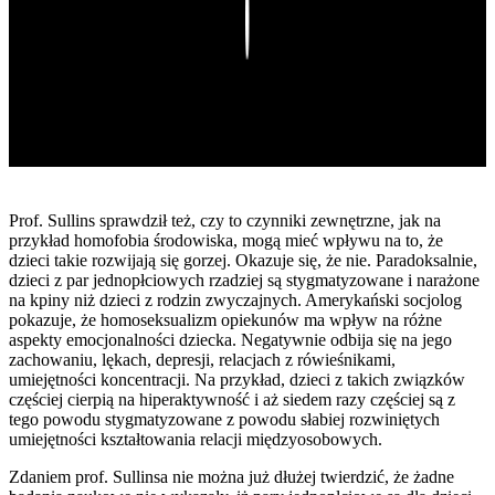
Play
Prof. Sullins sprawdził też, czy to czynniki zewnętrzne, jak na
przykład homofobia środowiska, mogą mieć wpływu na to, że
dzieci takie rozwijają się gorzej. Okazuje się, że nie. Paradoksalnie,
dzieci z par jednopłciowych rzadziej są stygmatyzowane i narażone
na kpiny niż dzieci z rodzin zwyczajnych. Amerykański socjolog
pokazuje, że homoseksualizm opiekunów ma wpływ na różne
aspekty emocjonalności dziecka. Negatywnie odbija się na jego
zachowaniu, lękach, depresji, relacjach z rówieśnikami,
umiejętności koncentracji. Na przykład, dzieci z takich związków
częściej cierpią na hiperaktywność i aż siedem razy częściej są z
tego powodu stygmatyzowane z powodu słabiej rozwiniętych
umiejętności kształtowania relacji międzyosobowych.
Zdaniem prof. Sullinsa nie można już dłużej twierdzić, że żadne