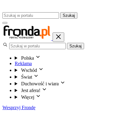
Szukaj
Szukaj
Polska
Reklama
Wschód
Świat
Duchowość i wiara
Jest afera!
Więcej
Wesprzyj Frondę