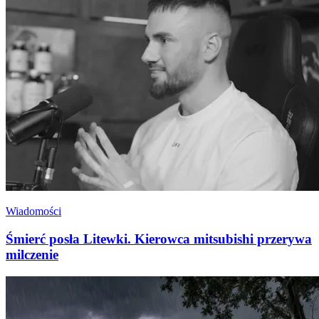
Wiadomości
Śmierć posła Litewki. Kierowca mitsubishi przerywa
milczenie