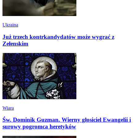
Ukraina
Już trzech kontrkandydatów może wygrać z
Zełenskim
Wiara
Św. Dominik Guzman. Wierny głosiciel Ewangelii i
surowy pogromca heretyków