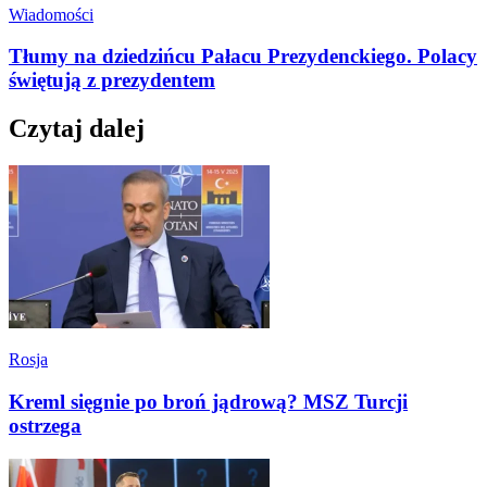
Wiadomości
Tłumy na dziedzińcu Pałacu Prezydenckiego. Polacy
świętują z prezydentem
Czytaj dalej
Rosja
Kreml sięgnie po broń jądrową? MSZ Turcji
ostrzega