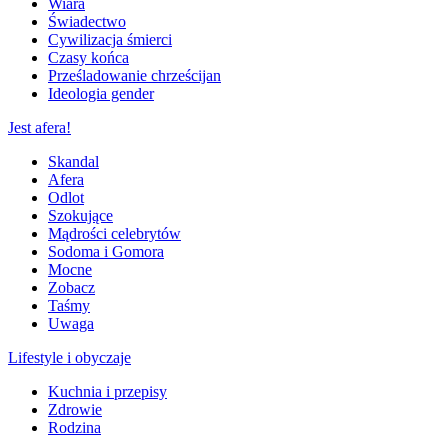
Wiara
Świadectwo
Cywilizacja śmierci
Czasy końca
Prześladowanie chrześcijan
Ideologia gender
Jest afera!
Skandal
Afera
Odlot
Szokujące
Mądrości celebrytów
Sodoma i Gomora
Mocne
Zobacz
Taśmy
Uwaga
Lifestyle i obyczaje
Kuchnia i przepisy
Zdrowie
Rodzina