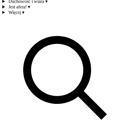
Duchowość i wiara
▾
Jest afera!
▾
Więcej
▾