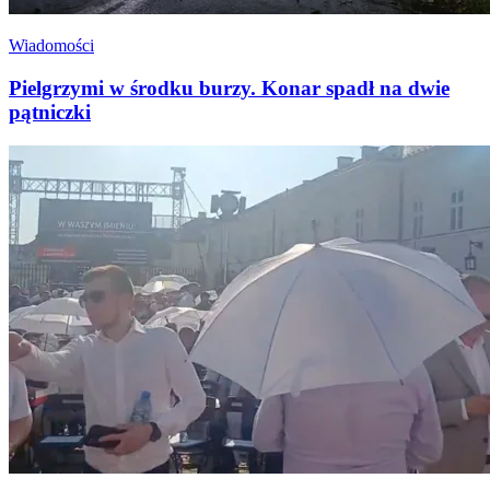
Wiadomości
Pielgrzymi w środku burzy. Konar spadł na dwie
pątniczki