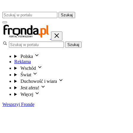
Szukaj
Szukaj
Polska
Reklama
Wschód
Świat
Duchowość i wiara
Jest afera!
Więcej
Wesprzyj Frondę