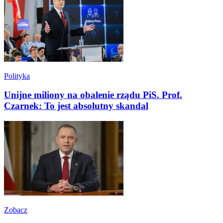
Polityka
Unijne miliony na obalenie rządu PiS. Prof.
Czarnek: To jest absolutny skandal
Zobacz