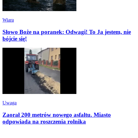
Wiara
Słowo Boże na poranek: Odwagi! To Ja jestem, nie
bójcie się!
Uwaga
Zaorał 200 metrów nowego asfaltu. Miasto
odpowiada na roszczenia rolnika