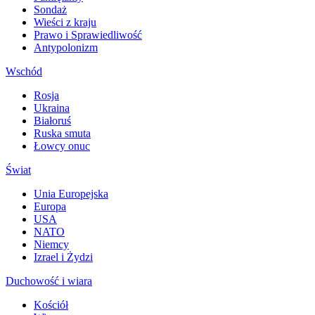
Sondaż
Wieści z kraju
Prawo i Sprawiedliwość
Antypolonizm
Wschód
Rosja
Ukraina
Białoruś
Ruska smuta
Łowcy onuc
Świat
Unia Europejska
Europa
USA
NATO
Niemcy
Izrael i Żydzi
Duchowość i wiara
Kościół