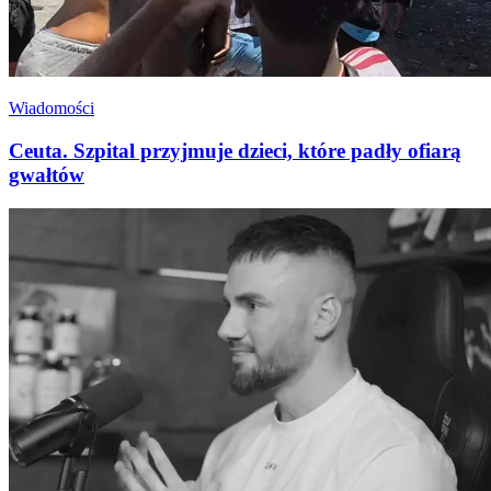
Wiadomości
Ceuta. Szpital przyjmuje dzieci, które padły ofiarą
gwałtów