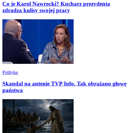
Co je Karol Nawrocki? Kucharz prezydenta
zdradza kulisy swojej pracy
Polityka
Skandal na antenie TVP Info. Tak obrażano głowę
państwa