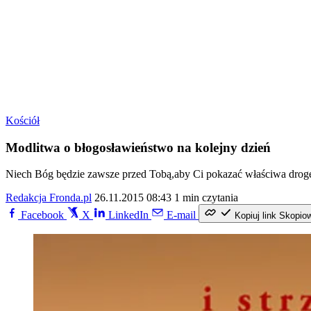
Kościół
Modlitwa o błogosławieństwo na kolejny dzień
Niech Bóg będzie zawsze przed Tobą,aby Ci pokazać właściwa drog
Redakcja Fronda.pl
26.11.2015 08:43
1 min czytania
Facebook
X
LinkedIn
E-mail
Kopiuj link
Skopio