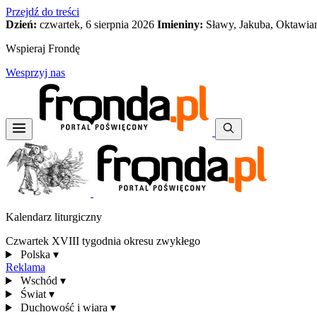
Przejdź do treści
Dzień:
czwartek, 6 sierpnia 2026
Imieniny:
Sławy, Jakuba, Oktawia
Wspieraj Frondę
Wesprzyj nas
Kalendarz liturgiczny
Czwartek XVIII tygodnia okresu zwykłego
Polska
▾
Reklama
Wschód
▾
Świat
▾
Duchowość i wiara
▾