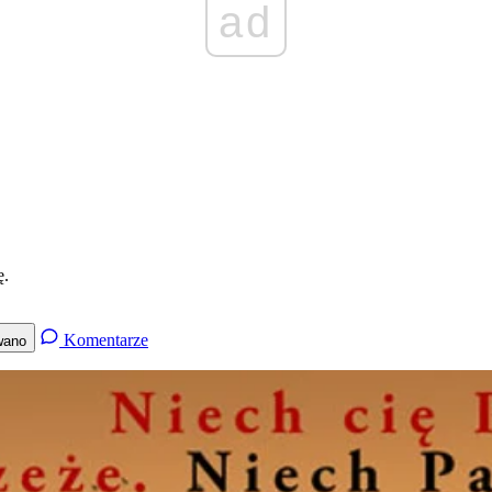
ad
ę.
Komentarze
wano