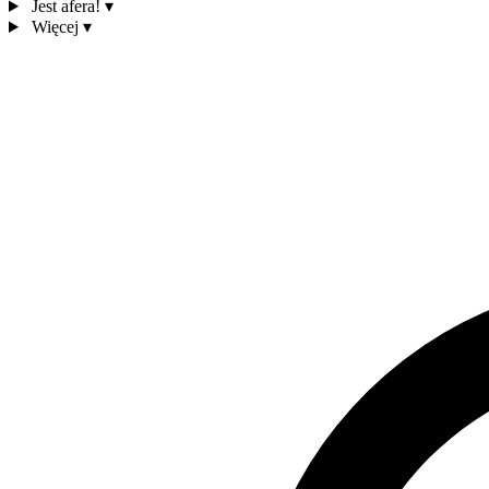
Jest afera!
▾
Więcej
▾