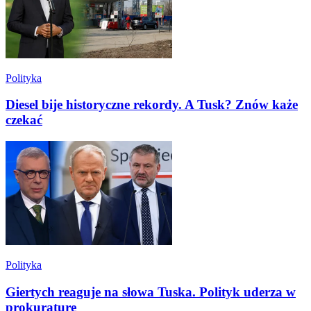
Polityka
Diesel bije historyczne rekordy. A Tusk? Znów każe
czekać
Polityka
Giertych reaguje na słowa Tuska. Polityk uderza w
prokuraturę