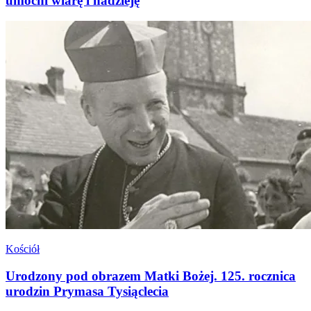
umocni wiarę i nadzieję
Kościół
Urodzony pod obrazem Matki Bożej. 125. rocznica
urodzin Prymasa Tysiąclecia