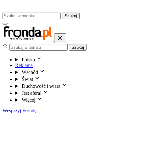
Szukaj
Szukaj
Polska
Reklama
Wschód
Świat
Duchowość i wiara
Jest afera!
Więcej
Wesprzyj Frondę