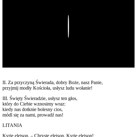
Play
II. Za przyczyną Świerada, dobry Boże, nasz Panie,
przyjmij modły Kościoła, usłysz ludu wołanie!
III. Święty Świeradzie, usłysz ten głos,
który do Ciebie wznosimy wraz:
kiedy nas dotknie bolesny cios,
módl się za nami, prowadź nas!
LITANIA
Kyrie eleison, – Chryste eleison, Kyrie eleison!