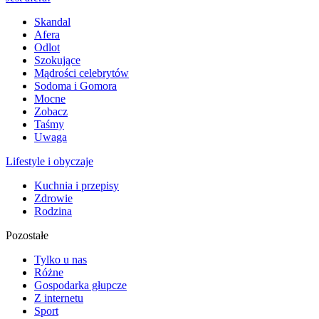
Skandal
Afera
Odlot
Szokujące
Mądrości celebrytów
Sodoma i Gomora
Mocne
Zobacz
Taśmy
Uwaga
Lifestyle i obyczaje
Kuchnia i przepisy
Zdrowie
Rodzina
Pozostałe
Tylko u nas
Różne
Gospodarka głupcze
Z internetu
Sport