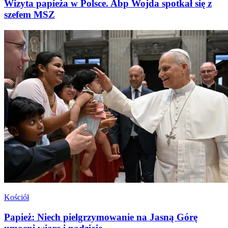
Wizyta papieża w Polsce. Abp Wojda spotkał się z
szefem MSZ
Kościół
Papież: Niech pielgrzymowanie na Jasną Górę