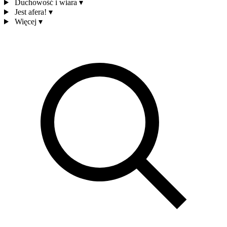
Duchowość i wiara
▾
Jest afera!
▾
Więcej
▾