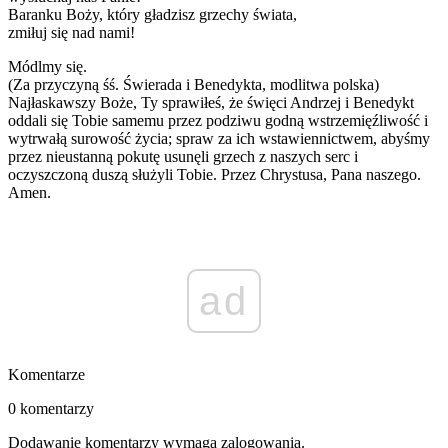
Baranku Boży, który gładzisz grzechy świata,
zmiłuj się nad nami!
Módlmy się.
(Za przyczyną śś. Świerada i Benedykta, modlitwa polska)
Najłaskawszy Boże, Ty sprawiłeś, że święci Andrzej i Benedykt
oddali się Tobie samemu przez podziwu godną wstrzemięźliwość i
wytrwałą surowość życia; spraw za ich wstawiennictwem, abyśmy
przez nieustanną pokutę usunęli grzech z naszych serc i
oczyszczoną duszą służyli Tobie. Przez Chrystusa, Pana naszego.
Amen.
ad
Komentarze
0 komentarzy
Dodawanie komentarzy wymaga zalogowania.