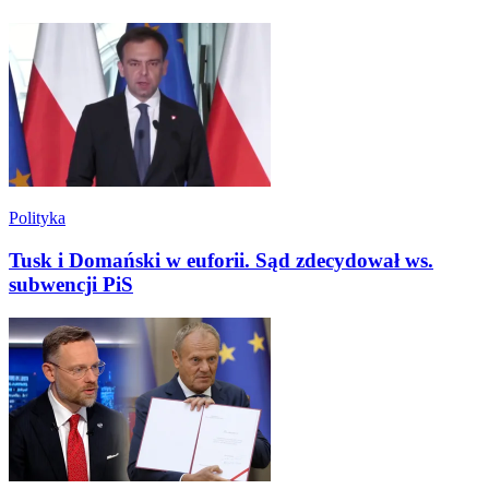
Polityka
Tusk i Domański w euforii. Sąd zdecydował ws.
subwencji PiS