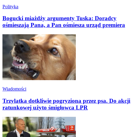
Polityka
Bogucki miażdży argumenty Tuska: Doradcy
ośmieszają Pana, a Pan ośmiesza urząd premiera
Wiadomości
Trzylatka dotkliwie pogryziona przez psa. Do akcji
ratunkowej użyto śmigłowca LPR