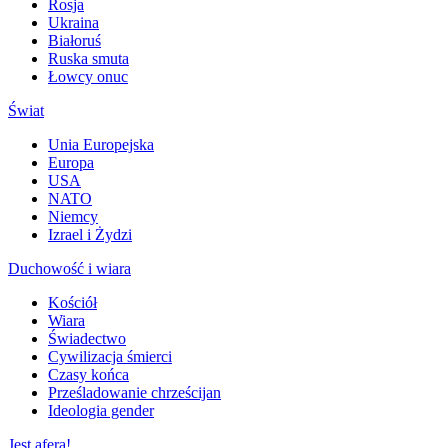
Rosja
Ukraina
Białoruś
Ruska smuta
Łowcy onuc
Świat
Unia Europejska
Europa
USA
NATO
Niemcy
Izrael i Żydzi
Duchowość i wiara
Kościół
Wiara
Świadectwo
Cywilizacja śmierci
Czasy końca
Prześladowanie chrześcijan
Ideologia gender
Jest afera!