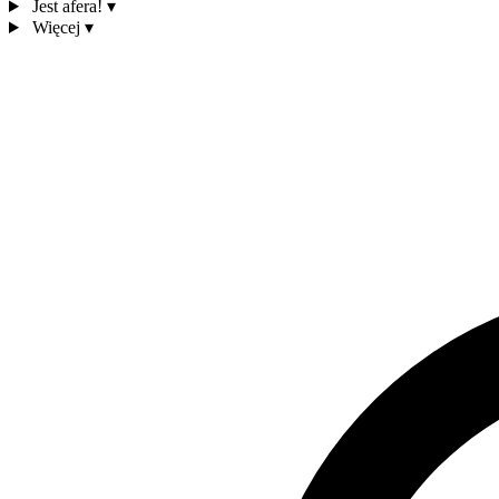
Jest afera!
▾
Więcej
▾