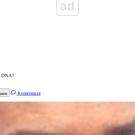
ad
 i DNA?
Komentarze
wano