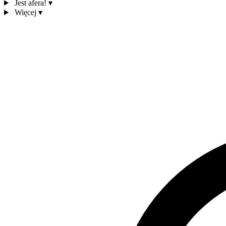
Jest afera!
▾
Więcej
▾