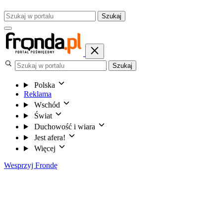
Szukaj
Szukaj
Polska
Reklama
Wschód
Świat
Duchowość i wiara
Jest afera!
Więcej
Wesprzyj Frondę