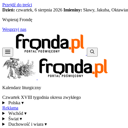
Przejdź do treści
Dzień:
czwartek, 6 sierpnia 2026
Imieniny:
Sławy, Jakuba, Oktawia
Wspieraj Frondę
Wesprzyj nas
Kalendarz liturgiczny
Czwartek XVIII tygodnia okresu zwykłego
Polska
▾
Reklama
Wschód
▾
Świat
▾
Duchowość i wiara
▾