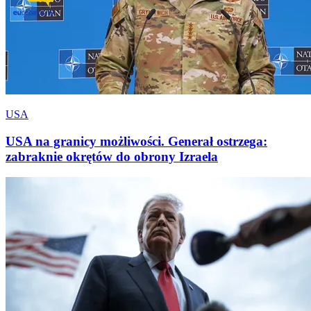
USA
USA na granicy możliwości. Generał ostrzega:
zabraknie okrętów do obrony Izraela