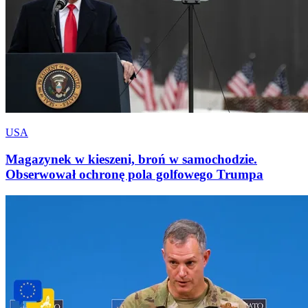
USA
Magazynek w kieszeni, broń w samochodzie.
Obserwował ochronę pola golfowego Trumpa