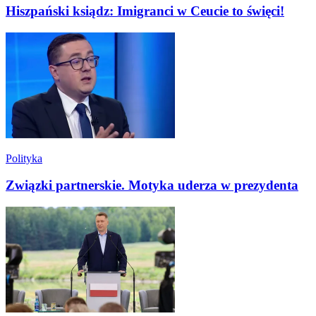
Hiszpański ksiądz: Imigranci w Ceucie to święci!
Polityka
Związki partnerskie. Motyka uderza w prezydenta