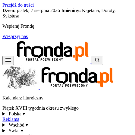
Przejdź do treści
Dzień:
piątek, 7 sierpnia 2026
Imieniny:
Kajetana, Doroty,
Sykstusa
Wspieraj Frondę
Wesprzyj nas
Kalendarz liturgiczny
Piątek XVIII tygodnia okresu zwykłego
Polska
▾
Reklama
Wschód
▾
Świat
▾