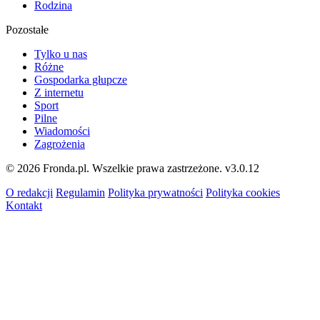
Rodzina
Pozostałe
Tylko u nas
Różne
Gospodarka głupcze
Z internetu
Sport
Pilne
Wiadomości
Zagrożenia
© 2026 Fronda.pl. Wszelkie prawa zastrzeżone.
v3.0.12
O redakcji
Regulamin
Polityka prywatności
Polityka cookies
Kontakt