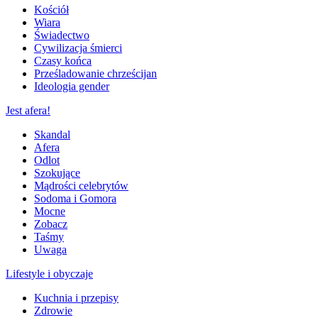
Kościół
Wiara
Świadectwo
Cywilizacja śmierci
Czasy końca
Prześladowanie chrześcijan
Ideologia gender
Jest afera!
Skandal
Afera
Odlot
Szokujące
Mądrości celebrytów
Sodoma i Gomora
Mocne
Zobacz
Taśmy
Uwaga
Lifestyle i obyczaje
Kuchnia i przepisy
Zdrowie