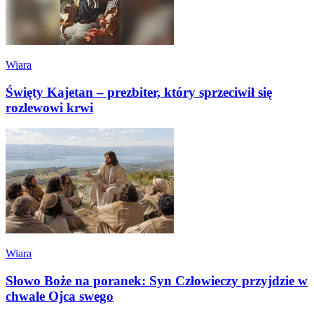
Wiara
Święty Kajetan – prezbiter, który sprzeciwił się
rozlewowi krwi
Wiara
Słowo Boże na poranek: Syn Człowieczy przyjdzie w
chwale Ojca swego