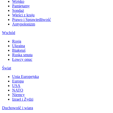
Wojsko
Pamiętamy
Sondaż
Wieści z kraju
Prawo i Sprawiedliwość
Antypolonizm
Wschód
Rosja
Ukraina
Białoruś
Ruska smuta
Łowcy onuc
Świat
Unia Europejska
Europa
USA
NATO
Niemcy
Izrael i Żydzi
Duchowość i wiara