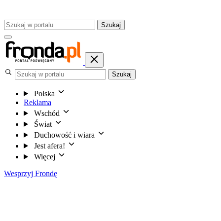
Szukaj
Szukaj
Polska
Reklama
Wschód
Świat
Duchowość i wiara
Jest afera!
Więcej
Wesprzyj Frondę