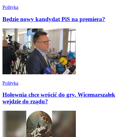
Polityka
Będzie nowy kandydat PiS na premiera?
Polityka
Hołownia chce wrócić do gry. Wicemarszałek
wejdzie do rządu?