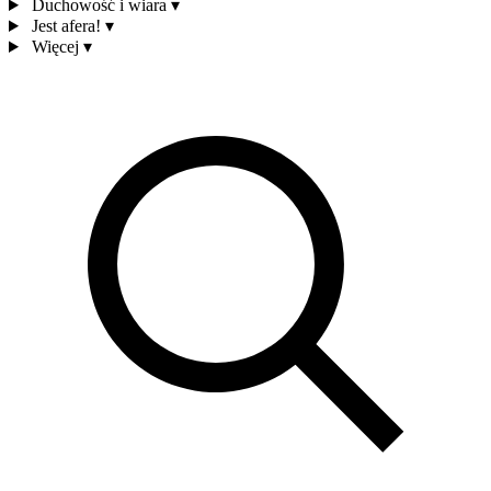
Duchowość i wiara
▾
Jest afera!
▾
Więcej
▾