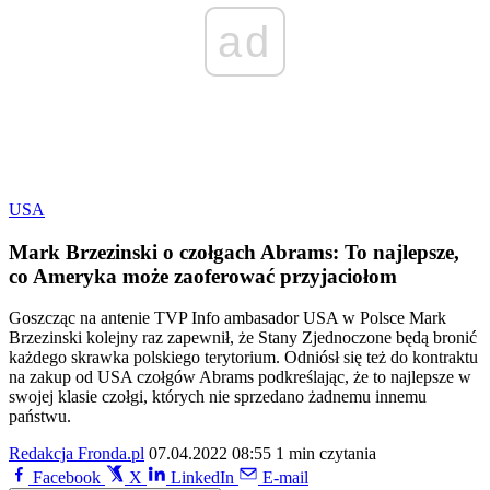
ad
USA
Mark Brzezinski o czołgach Abrams: To najlepsze,
co Ameryka może zaoferować przyjaciołom
Goszcząc na antenie TVP Info ambasador USA w Polsce Mark
Brzezinski kolejny raz zapewnił, że Stany Zjednoczone będą bronić
każdego skrawka polskiego terytorium. Odniósł się też do kontraktu
na zakup od USA czołgów Abrams podkreślając, że to najlepsze w
swojej klasie czołgi, których nie sprzedano żadnemu innemu
państwu.
Redakcja Fronda.pl
07.04.2022 08:55
1 min czytania
Facebook
X
LinkedIn
E-mail