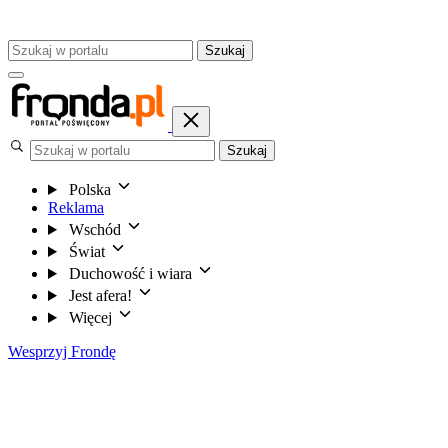
Szukaj
Szukaj
Polska
Reklama
Wschód
Świat
Duchowość i wiara
Jest afera!
Więcej
Wesprzyj Frondę