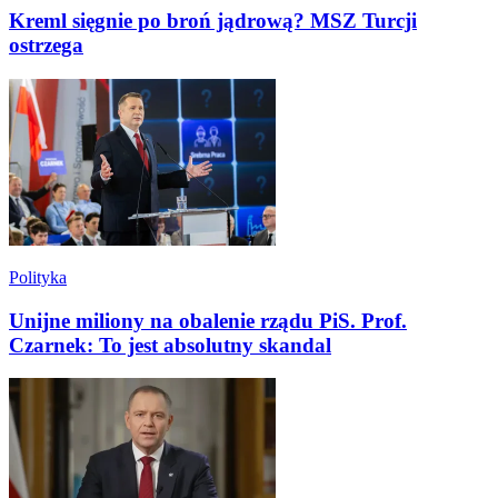
Kreml sięgnie po broń jądrową? MSZ Turcji
ostrzega
Polityka
Unijne miliony na obalenie rządu PiS. Prof.
Czarnek: To jest absolutny skandal