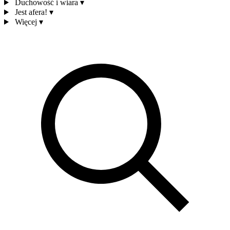
Duchowość i wiara
▾
Jest afera!
▾
Więcej
▾