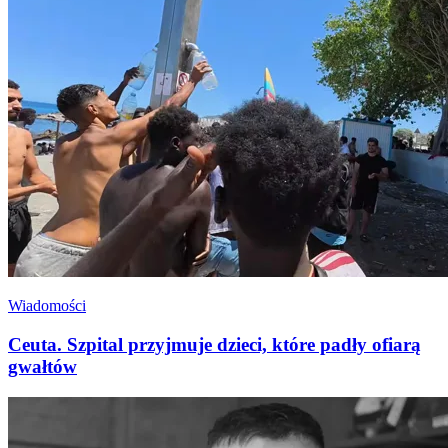
Wiadomości
Ceuta. Szpital przyjmuje dzieci, które padły ofiarą
gwałtów