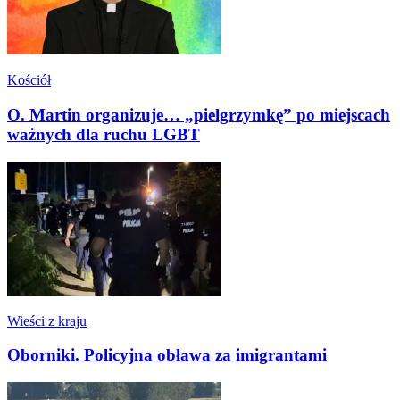
Kościół
O. Martin organizuje… „pielgrzymkę” po miejscach
ważnych dla ruchu LGBT
Wieści z kraju
Oborniki. Policyjna obława za imigrantami