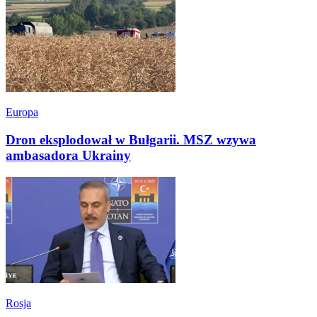
Europa
Dron eksplodował w Bułgarii. MSZ wzywa
ambasadora Ukrainy
Rosja