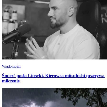
Wiadomości
Śmierć posła Litewki. Kierowca mitsubishi przerywa
milczenie