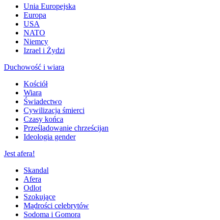
Unia Europejska
Europa
USA
NATO
Niemcy
Izrael i Żydzi
Duchowość i wiara
Kościół
Wiara
Świadectwo
Cywilizacja śmierci
Czasy końca
Prześladowanie chrześcijan
Ideologia gender
Jest afera!
Skandal
Afera
Odlot
Szokujące
Mądrości celebrytów
Sodoma i Gomora