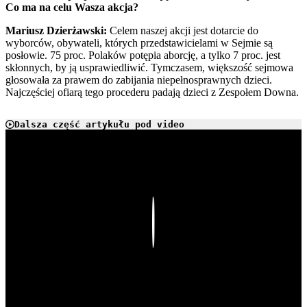
Co ma na celu Wasza akcja?
Mariusz Dzierżawski:
Celem naszej akcji jest dotarcie do
wyborców, obywateli, których przedstawicielami w Sejmie są
posłowie. 75 proc. Polaków potępia aborcję, a tylko 7 proc. jest
skłonnych, by ją usprawiedliwić. Tymczasem, większość sejmowa
głosowała za prawem do zabijania niepełnosprawnych dzieci.
Najczęściej ofiarą tego procederu padają dzieci z Zespołem Downa.
Dalsza część artykułu pod video
Play