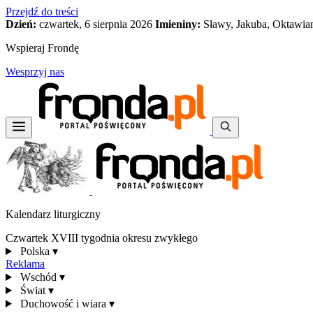
Przejdź do treści
Dzień:
czwartek, 6 sierpnia 2026
Imieniny:
Sławy, Jakuba, Oktawia
Wspieraj Frondę
Wesprzyj nas
Kalendarz liturgiczny
Czwartek XVIII tygodnia okresu zwykłego
Polska
▾
Reklama
Wschód
▾
Świat
▾
Duchowość i wiara
▾