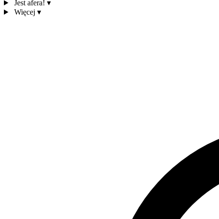
Jest afera!
▾
Więcej
▾