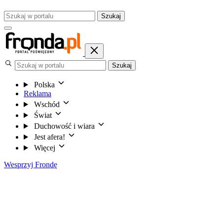
Szukaj
Szukaj
Polska
Reklama
Wschód
Świat
Duchowość i wiara
Jest afera!
Więcej
Wesprzyj Frondę