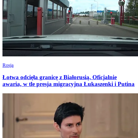
Rosja
Łotwa odcięła granicę z Białorusią. Oficjalnie
awaria, w tle presja migracyjna Łukaszenki i Putina