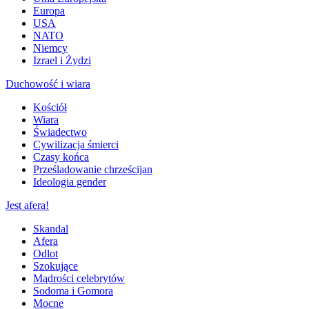
Europa
USA
NATO
Niemcy
Izrael i Żydzi
Duchowość i wiara
Kościół
Wiara
Świadectwo
Cywilizacja śmierci
Czasy końca
Prześladowanie chrześcijan
Ideologia gender
Jest afera!
Skandal
Afera
Odlot
Szokujące
Mądrości celebrytów
Sodoma i Gomora
Mocne