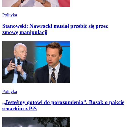
Polityka
Stanowski: Nawrocki musiał przebić się przez
zmowę manipulacji
Polityka
„Jesteśmy gotowi do porozumienia”. Bosak o pakcie
senackim z PiS