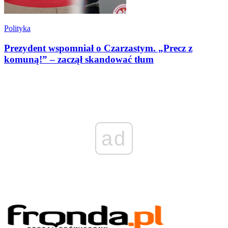
Polityka
Prezydent wspomniał o Czarzastym. „Precz z
komuną!” – zaczął skandować tłum
ad