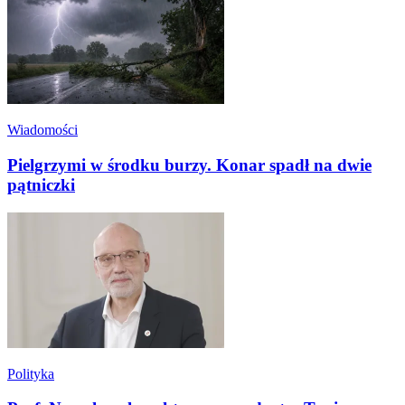
Wiadomości
Pielgrzymi w środku burzy. Konar spadł na dwie
pątniczki
Polityka