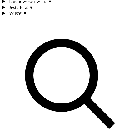
Duchowość i wiara
▾
Jest afera!
▾
Więcej
▾