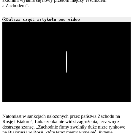
aktorami wyłania się nowy przełom między Wschodem
a Zachodem”.
Dalsza część artykułu pod video
Play
Natomiast w sankcjach nałożonych przez państwa Zachodu na
Rosję i Białoruś, Łukaszenka nie widzi zagrożenia, lecz wręcz
dostrzega szansę. „Zachodnie firmy zwolniły duże nisze rynkowe
na Białorusi i w Rosji, które teraz mamy wypełnić. Pytanie,