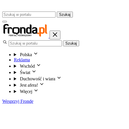
Szukaj
Szukaj
Polska
Reklama
Wschód
Świat
Duchowość i wiara
Jest afera!
Więcej
Wesprzyj Frondę