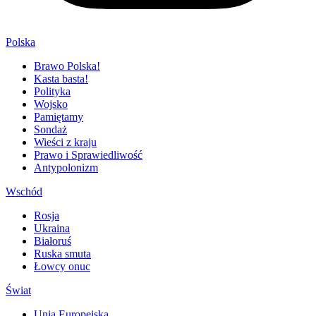
Polska
Brawo Polska!
Kasta basta!
Polityka
Wojsko
Pamiętamy
Sondaż
Wieści z kraju
Prawo i Sprawiedliwość
Antypolonizm
Wschód
Rosja
Ukraina
Białoruś
Ruska smuta
Łowcy onuc
Świat
Unia Europejska