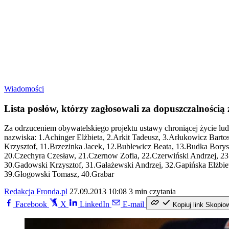
Wiadomości
Lista posłów, którzy zagłosowali za dopuszczalnością 
Za odrzuceniem obywatelskiego projektu ustawy chroniącej życie lud
nazwiska: 1.Achinger Elżbieta, 2.Arkit Tadeusz, 3.Arłukowicz Barto
Krzysztof, 11.Brzezinka Jacek, 12.Bublewicz Beata, 13.Budka Borys,
20.Czechyra Czesław, 21.Czernow Zofia, 22.Czerwiński Andrzej, 23.
30.Gadowski Krzysztof, 31.Gałażewski Andrzej, 32.Gapińska Elżbiet
39.Głogowski Tomasz, 40.Grabar
Redakcja Fronda.pl
27.09.2013 10:08
3 min czytania
Facebook
X
LinkedIn
E-mail
Kopiuj link
Skopio