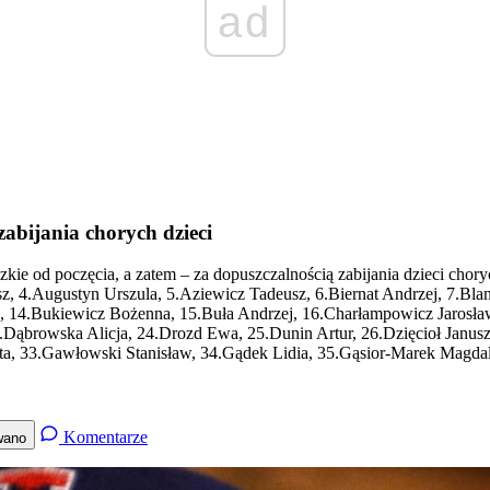
ad
zabijania chorych dzieci
zkie od poczęcia, a zatem – za dopuszczalnością zabijania dzieci cho
sz, 4.Augustyn Urszula, 5.Aziewicz Tadeusz, 6.Biernat Andrzej, 7.Bl
 14.Bukiewicz Bożenna, 15.Buła Andrzej, 16.Charłampowicz Jarosław, 
Dąbrowska Alicja, 24.Drozd Ewa, 25.Dunin Artur, 26.Dzięcioł Janusz
a, 33.Gawłowski Stanisław, 34.Gądek Lidia, 35.Gąsior-Marek Magdalen
Komentarze
wano