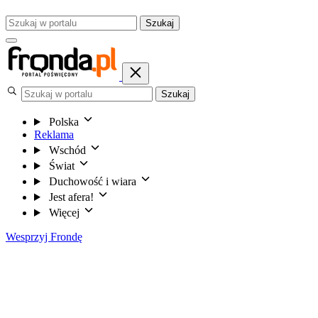
Szukaj
Szukaj
Polska
Reklama
Wschód
Świat
Duchowość i wiara
Jest afera!
Więcej
Wesprzyj Frondę