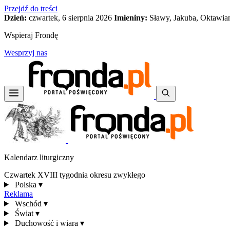
Przejdź do treści
Dzień:
czwartek, 6 sierpnia 2026
Imieniny:
Sławy, Jakuba, Oktawia
Wspieraj Frondę
Wesprzyj nas
Kalendarz liturgiczny
Czwartek XVIII tygodnia okresu zwykłego
Polska
▾
Reklama
Wschód
▾
Świat
▾
Duchowość i wiara
▾