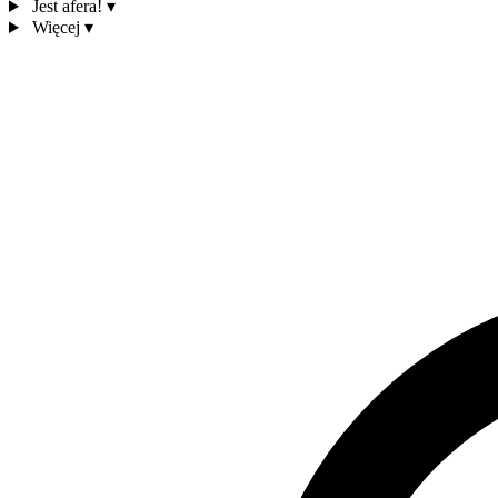
Jest afera!
▾
Więcej
▾