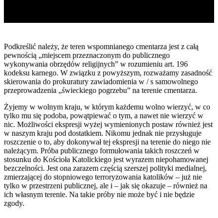
Podkreślić należy, że teren wspomnianego cmentarza jest z całą
pewnością „miejscem przeznaczonym do publicznego
wykonywania obrzędów religijnych” w rozumieniu art. 196
kodeksu karnego. W związku z powyższym, rozważamy zasadność
skierowania do prokuratury zawiadomienia w / s samowolnego
przeprowadzenia „świeckiego pogrzebu” na terenie cmentarza.
Żyjemy w wolnym kraju, w którym każdemu wolno wierzyć, w co
tylko mu się podoba, powątpiewać o tym, a nawet nie wierzyć w
nic. Możliwości ekspresji wyżej wymienionych postaw również jest
w naszym kraju pod dostatkiem. Nikomu jednak nie przysługuje
roszczenie o to, aby dokonywał tej ekspresji na terenie do niego nie
należącym. Próba publicznego formułowania takich roszczeń w
stosunku do Kościoła Katolickiego jest wyrazem niepohamowanej
bezczelności. Jest ona zarazem częścią szerszej polityki medialnej,
zmierzającej do stopniowego terroryzowania katolików – już nie
tylko w przestrzeni publicznej, ale i – jak się okazuje – również na
ich własnym terenie. Na takie próby nie może być i nie będzie
zgody.