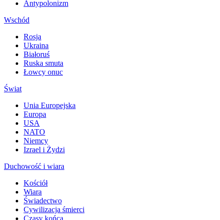
Antypolonizm
Wschód
Rosja
Ukraina
Białoruś
Ruska smuta
Łowcy onuc
Świat
Unia Europejska
Europa
USA
NATO
Niemcy
Izrael i Żydzi
Duchowość i wiara
Kościół
Wiara
Świadectwo
Cywilizacja śmierci
Czasy końca