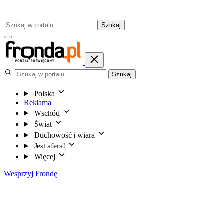
Szukaj
Szukaj
Polska
Reklama
Wschód
Świat
Duchowość i wiara
Jest afera!
Więcej
Wesprzyj Frondę