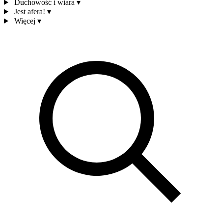
Duchowość i wiara
▾
Jest afera!
▾
Więcej
▾