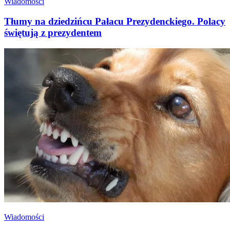
Wiadomości
Tłumy na dziedzińcu Pałacu Prezydenckiego. Polacy
świętują z prezydentem
Wiadomości