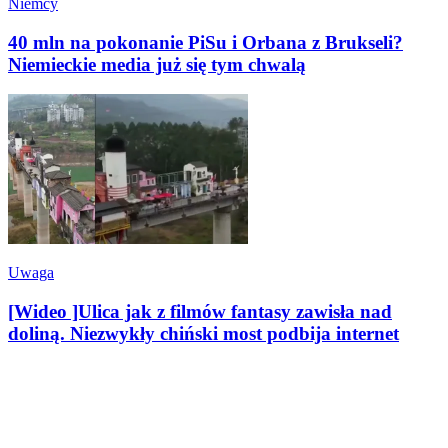
Niemcy
40 mln na pokonanie PiSu i Orbana z Brukseli?
Niemieckie media już się tym chwalą
Uwaga
[Wideo ]Ulica jak z filmów fantasy zawisła nad
doliną. Niezwykły chiński most podbija internet