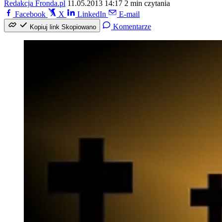
Redakcja Fronda.pl
11.05.2013 14:17
2 min czytania
Facebook
X
LinkedIn
E-mail
Komentarze
Kopiuj link
Skopiowano