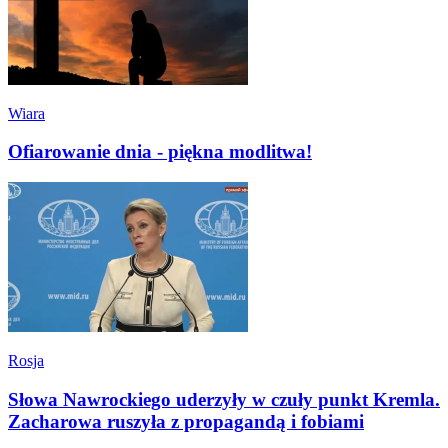
Wiara
Ofiarowanie dnia - piękna modlitwa!
Rosja
Słowa Nawrockiego uderzyły w czuły punkt Kremla.
Zacharowa ruszyła z propagandą i fobiami