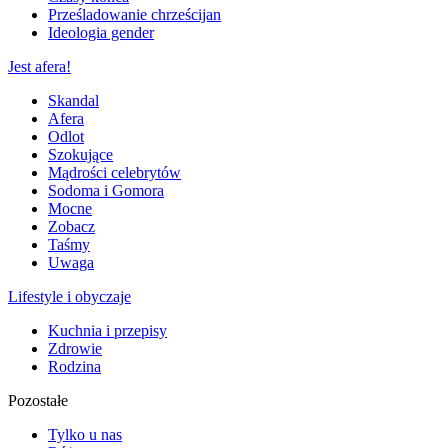
Prześladowanie chrześcijan
Ideologia gender
Jest afera!
Skandal
Afera
Odlot
Szokujące
Mądrości celebrytów
Sodoma i Gomora
Mocne
Zobacz
Taśmy
Uwaga
Lifestyle i obyczaje
Kuchnia i przepisy
Zdrowie
Rodzina
Pozostałe
Tylko u nas