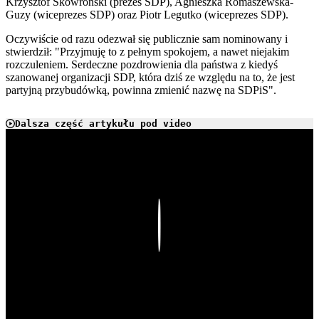
Krzysztof Skowroński (prezes SDP), Agnieszka Romaszewska-
Guzy (wiceprezes SDP) oraz Piotr Legutko (wiceprezes SDP).
Oczywiście od razu odezwał się publicznie sam nominowany i
stwierdził: "Przyjmuję to z pełnym spokojem, a nawet niejakim
rozczuleniem. Serdeczne pozdrowienia dla państwa z kiedyś
szanowanej organizacji SDP, która dziś ze względu na to, że jest
partyjną przybudówką, powinna zmienić nazwę na SDPiS".
Dalsza część artykułu pod video
Play