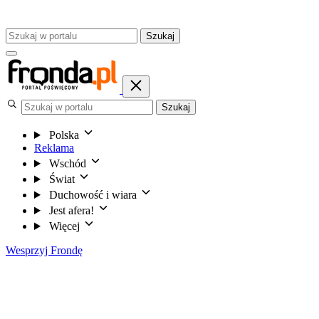
Szukaj
Szukaj
Polska
Reklama
Wschód
Świat
Duchowość i wiara
Jest afera!
Więcej
Wesprzyj Frondę