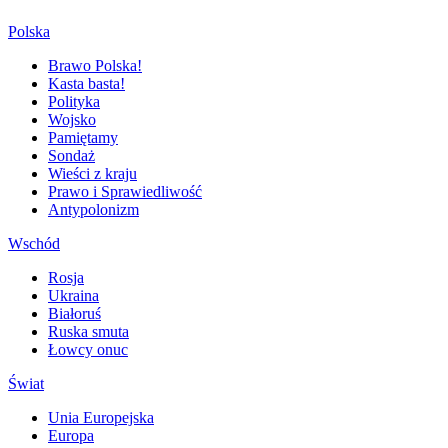
Polska
Brawo Polska!
Kasta basta!
Polityka
Wojsko
Pamiętamy
Sondaż
Wieści z kraju
Prawo i Sprawiedliwość
Antypolonizm
Wschód
Rosja
Ukraina
Białoruś
Ruska smuta
Łowcy onuc
Świat
Unia Europejska
Europa