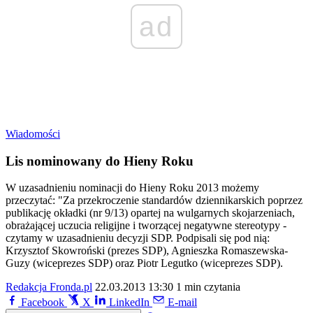
ad
Wiadomości
Lis nominowany do Hieny Roku
W uzasadnieniu nominacji do Hieny Roku 2013 możemy
przeczytać: "Za przekroczenie standardów dziennikarskich poprzez
publikację okładki (nr 9/13) opartej na wulgarnych skojarzeniach,
obrażającej uczucia religijne i tworzącej negatywne stereotypy -
czytamy w uzasadnieniu decyzji SDP. Podpisali się pod nią:
Krzysztof Skowroński (prezes SDP), Agnieszka Romaszewska-
Guzy (wiceprezes SDP) oraz Piotr Legutko (wiceprezes SDP).
Redakcja Fronda.pl
22.03.2013 13:30
1 min czytania
Facebook
X
LinkedIn
E-mail