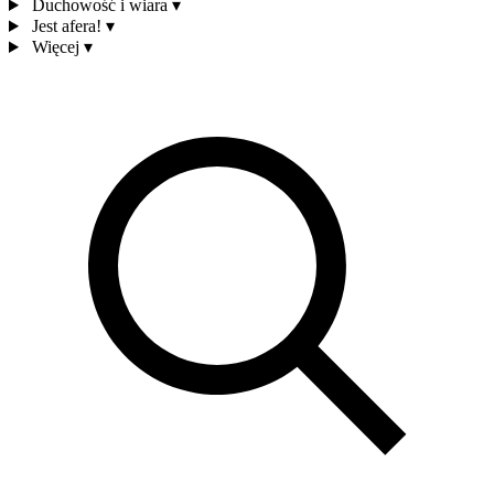
Duchowość i wiara
▾
Jest afera!
▾
Więcej
▾