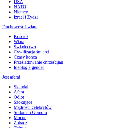
USA
NATO
Niemcy
Izrael i Żydzi
Duchowość i wiara
Kościół
Wiara
Świadectwo
Cywilizacja śmierci
Czasy końca
Prześladowanie chrześcijan
Ideologia gender
Jest afera!
Skandal
Afera
Odlot
Szokujące
Mądrości celebrytów
Sodoma i Gomora
Mocne
Zobacz
Taśmy