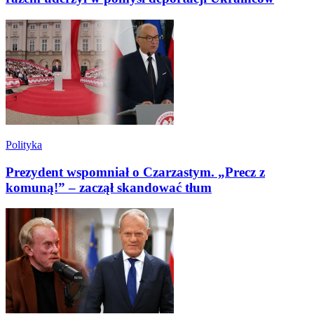
Polityka
Prezydent wspomniał o Czarzastym. „Precz z
komuną!” – zaczął skandować tłum