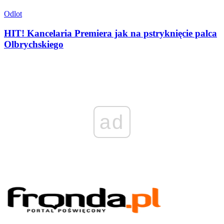
Odlot
HIT! Kancelaria Premiera jak na pstryknięcie palca
Olbrychskiego
ad