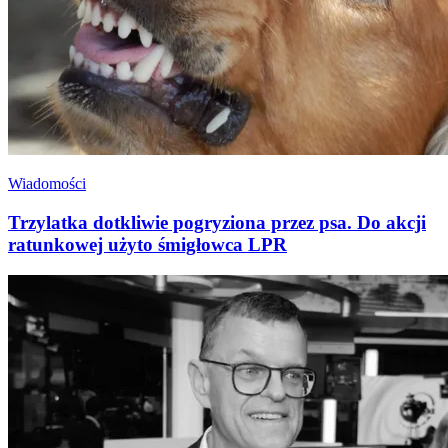
Wiadomości
Trzylatka dotkliwie pogryziona przez psa. Do akcji
ratunkowej użyto śmigłowca LPR