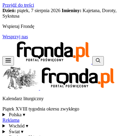
Przejdź do treści
Dzień:
piątek, 7 sierpnia 2026
Imieniny:
Kajetana, Doroty,
Sykstusa
Wspieraj Frondę
Wesprzyj nas
Kalendarz liturgiczny
Piątek XVIII tygodnia okresu zwykłego
Polska
▾
Reklama
Wschód
▾
Świat
▾