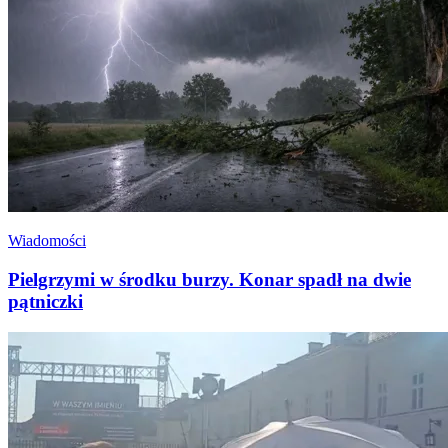
Wiadomości
Pielgrzymi w środku burzy. Konar spadł na dwie
pątniczki