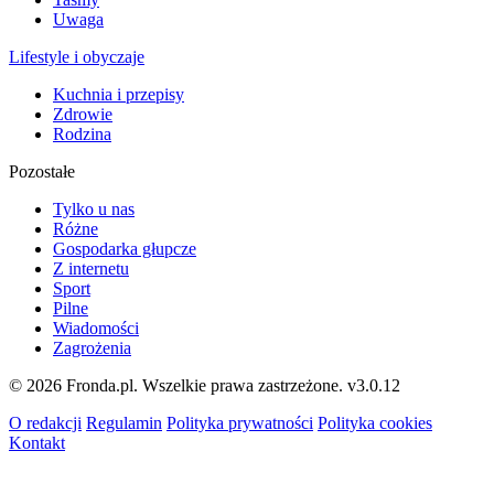
Uwaga
Lifestyle i obyczaje
Kuchnia i przepisy
Zdrowie
Rodzina
Pozostałe
Tylko u nas
Różne
Gospodarka głupcze
Z internetu
Sport
Pilne
Wiadomości
Zagrożenia
© 2026 Fronda.pl. Wszelkie prawa zastrzeżone.
v3.0.12
O redakcji
Regulamin
Polityka prywatności
Polityka cookies
Kontakt