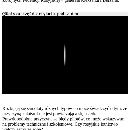
Zbrojnych Federacji Rosyjskiej – generała Aleksandra Berzana.
Dalsza część artykułu pod video
Play
Rozbijają się samoloty różnych typów co może świadczyć o tym, że
przyczyną katatsrof nie jest powtarzająca się usterka.
Prawdopodobną przyczyną są błędy pilotów, co może wskazywać
na problemy techniczne i szkoleniowe. Czy rosyjskie lotnictwo
walczy samo ze sobą?