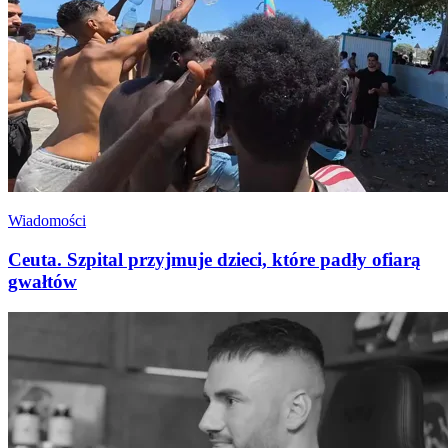
Wiadomości
Ceuta. Szpital przyjmuje dzieci, które padły ofiarą
gwałtów