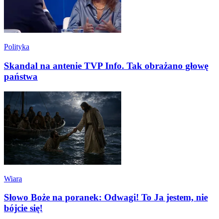
Polityka
Skandal na antenie TVP Info. Tak obrażano głowę
państwa
Wiara
Słowo Boże na poranek: Odwagi! To Ja jestem, nie
bójcie się!