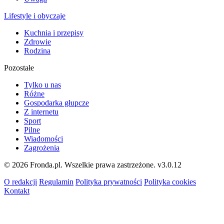
Lifestyle i obyczaje
Kuchnia i przepisy
Zdrowie
Rodzina
Pozostałe
Tylko u nas
Różne
Gospodarka głupcze
Z internetu
Sport
Pilne
Wiadomości
Zagrożenia
© 2026 Fronda.pl. Wszelkie prawa zastrzeżone.
v3.0.12
O redakcji
Regulamin
Polityka prywatności
Polityka cookies
Kontakt