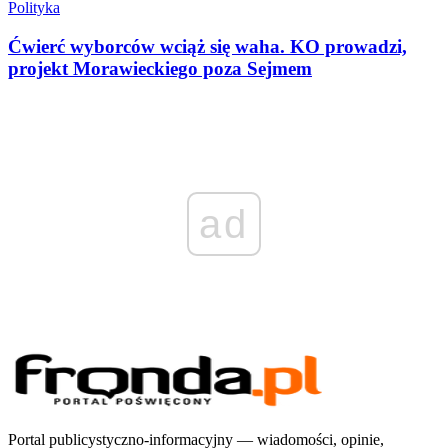
Polityka
Ćwierć wyborców wciąż się waha. KO prowadzi,
projekt Morawieckiego poza Sejmem
ad
Portal publicystyczno-informacyjny — wiadomości, opinie,