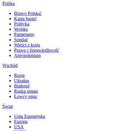
Polska
Brawo Polska!
Kasta basta!
Polityka
Wojsko
Pamiętamy
Sondaż
Wieści z kraju
Prawo i Sprawiedliwość
Antypolonizm
Wschód
Rosja
Ukraina
Białoruś
Ruska smuta
Łowcy onuc
Świat
Unia Europejska
Europa
USA