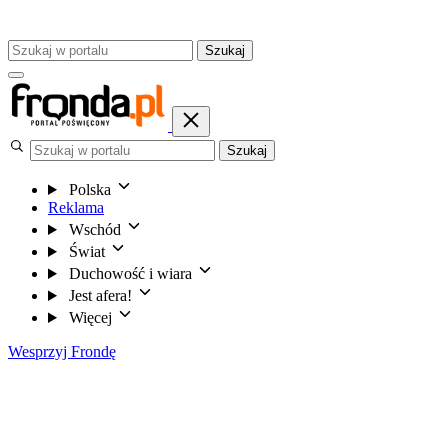
Szukaj
Szukaj
Polska
Reklama
Wschód
Świat
Duchowość i wiara
Jest afera!
Więcej
Wesprzyj Frondę