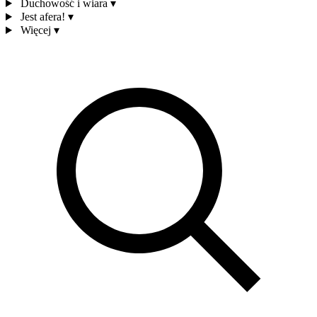
Duchowość i wiara
▾
Jest afera!
▾
Więcej
▾