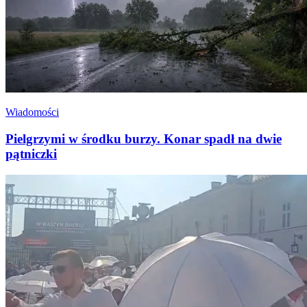
Wiadomości
Pielgrzymi w środku burzy. Konar spadł na dwie
pątniczki