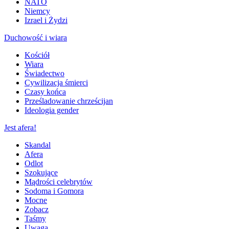
NATO
Niemcy
Izrael i Żydzi
Duchowość i wiara
Kościół
Wiara
Świadectwo
Cywilizacja śmierci
Czasy końca
Prześladowanie chrześcijan
Ideologia gender
Jest afera!
Skandal
Afera
Odlot
Szokujące
Mądrości celebrytów
Sodoma i Gomora
Mocne
Zobacz
Taśmy
Uwaga