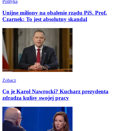
Polityka
Unijne miliony na obalenie rządu PiS. Prof.
Czarnek: To jest absolutny skandal
Zobacz
Co je Karol Nawrocki? Kucharz prezydenta
zdradza kulisy swojej pracy