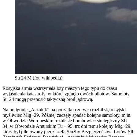
Su 24 M (fot. wikipedia)
Rosyjska armia wstrzymała loty maszyn tego typu do czasu
wyjaśnienia katastrofy, w której zginęło dwóch pilotów. Samoloty
Su-24 mogą przenosić taktyczną broń jądrową.
Na poligonie „Aszułuk” na początku czerwca rozbił się rosyjski
myśliwiec Mig -29. Później zaczęły spadać kolejne samoloty, m.in.
w Obwodzie Woroneskim rozbił się bombowiec strategiczny SU
34, w Obwodzie Amurskim Tu – 95, trz dni temu kolejny Mig -29,
który był pilotowany przez szefa Służby Bezpieczeństwa Lotów Sił