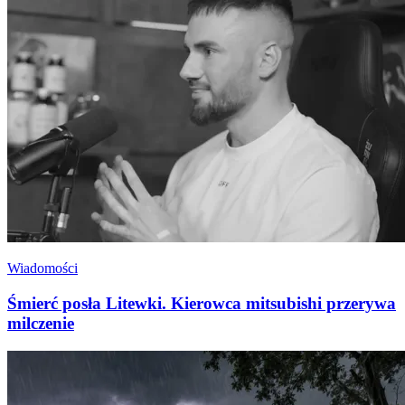
Wiadomości
Śmierć posła Litewki. Kierowca mitsubishi przerywa
milczenie