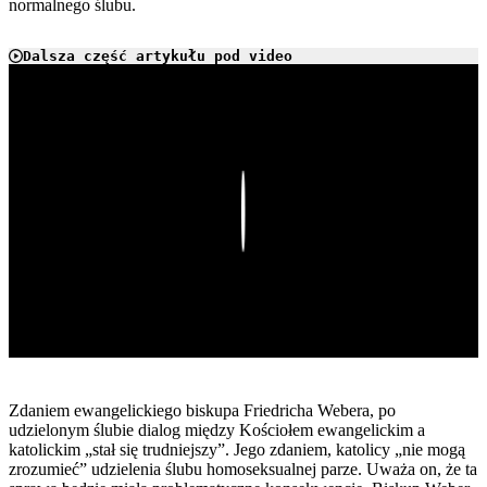
normalnego ślubu.
Dalsza część artykułu pod video
Play
Zdaniem ewangelickiego biskupa Friedricha Webera, po
udzielonym ślubie dialog między Kościołem ewangelickim a
katolickim „stał się trudniejszy”. Jego zdaniem, katolicy „nie mogą
zrozumieć” udzielenia ślubu homoseksualnej parze. Uważa on, że ta