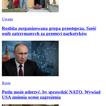
Uwaga
Rozbita zorganizowana grupa przestępcza. Sześć
osób zatrzymanych za przemyt narkotyków
Rosja
Putin może uderzyć, by sprawdzić NATO. Wywiad
USA zmienia ocenę zagrożenia