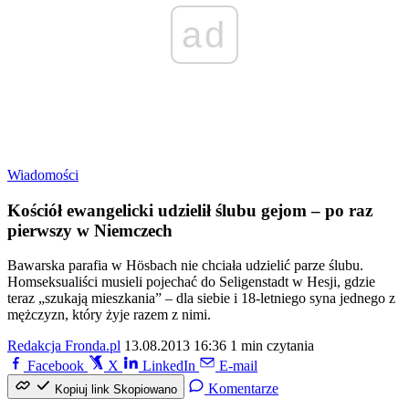
ad
Wiadomości
Kościół ewangelicki udzielił ślubu gejom – po raz
pierwszy w Niemczech
Bawarska parafia w Hösbach nie chciała udzielić parze ślubu.
Homseksualiści musieli pojechać do Seligenstadt w Hesji, gdzie
teraz „szukają mieszkania” – dla siebie i 18-letniego syna jednego z
mężczyzn, który żyje razem z nimi.
Redakcja Fronda.pl
13.08.2013 16:36
1 min czytania
Facebook
X
LinkedIn
E-mail
Komentarze
Kopiuj link
Skopiowano