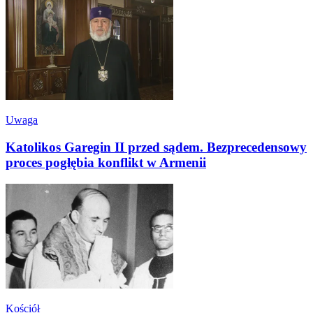
Uwaga
Katolikos Garegin II przed sądem. Bezprecedensowy
proces pogłębia konflikt w Armenii
Kościół