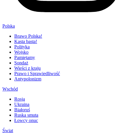
Polska
Brawo Polska!
Kasta basta!
Polityka
Wojsko
Pamiętamy
Sondaż
Wieści z kraju
Prawo i Sprawiedliwość
Antypolonizm
Wschód
Rosja
Ukraina
Białoruś
Ruska smuta
Łowcy onuc
Świat