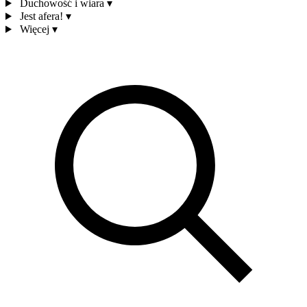
Duchowość i wiara
▾
Jest afera!
▾
Więcej
▾