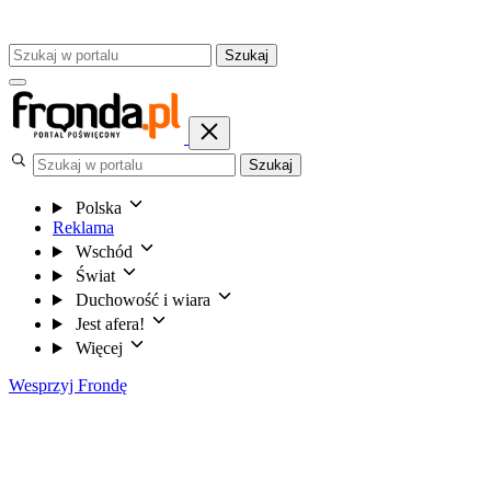
Szukaj
Szukaj
Polska
Reklama
Wschód
Świat
Duchowość i wiara
Jest afera!
Więcej
Wesprzyj Frondę