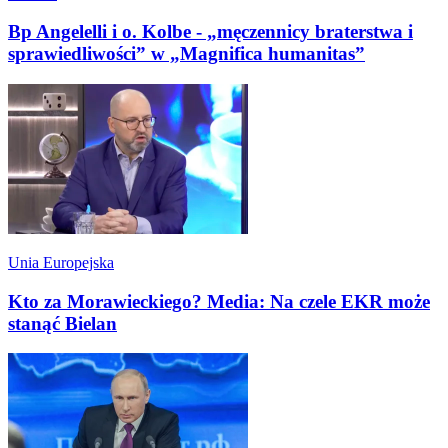
Bp Angelelli i o. Kolbe - „męczennicy braterstwa i
sprawiedliwości” w „Magnifica humanitas”
Unia Europejska
Kto za Morawieckiego? Media: Na czele EKR może
stanąć Bielan