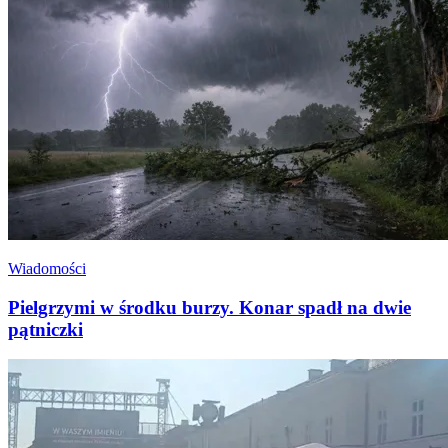
Wiadomości
Pielgrzymi w środku burzy. Konar spadł na dwie
pątniczki