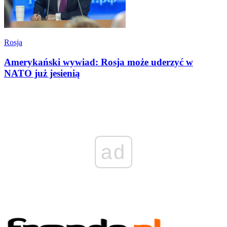
Rosja
Amerykański wywiad: Rosja może uderzyć w
NATO już jesienią
ad