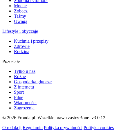
Sodoma i Gomora
Mocne
Zobacz
Taśmy
Uwaga
Lifestyle i obyczaje
Kuchnia i przepisy
Zdrowie
Rodzina
Pozostałe
Tylko u nas
Różne
Gospodarka głupcze
Z internetu
Sport
Pilne
Wiadomości
Zagrożenia
© 2026 Fronda.pl. Wszelkie prawa zastrzeżone.
v3.0.12
O redakcji
Regulamin
Polityka prywatności
Polityka cookies