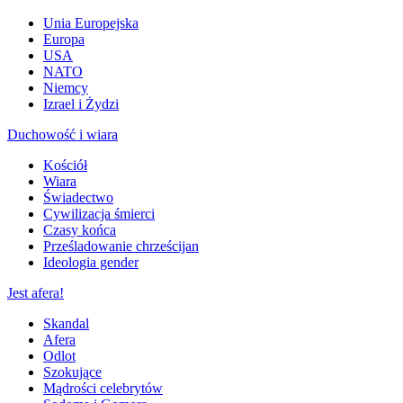
Unia Europejska
Europa
USA
NATO
Niemcy
Izrael i Żydzi
Duchowość i wiara
Kościół
Wiara
Świadectwo
Cywilizacja śmierci
Czasy końca
Prześladowanie chrześcijan
Ideologia gender
Jest afera!
Skandal
Afera
Odlot
Szokujące
Mądrości celebrytów