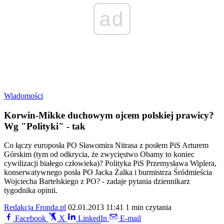
ad
Wiadomości
Korwin-Mikke duchowym ojcem polskiej prawicy?
Wg "Polityki" - tak
Co łączy europosła PO Sławomira Nitrasa z posłem PiS Arturem
Górskim (tym od odkrycia, że zwycięstwo Obamy to koniec
cywilizacji białego człowieka)? Polityka PiS Przemysława Wiplera,
konserwatywnego posła PO Jacka Żalka i burmistrza Śródmieścia
Wojciecha Bartelskiego z PO? - zadaje pytania dziennikarz
tygodnika opinii.
Redakcja Fronda.pl
02.01.2013 11:41
1 min czytania
Facebook
X
LinkedIn
E-mail