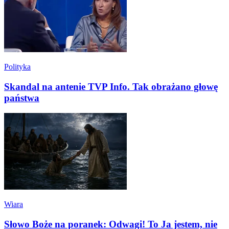
Polityka
Skandal na antenie TVP Info. Tak obrażano głowę
państwa
Wiara
Słowo Boże na poranek: Odwagi! To Ja jestem, nie