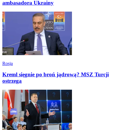
ambasadora Ukrainy
Rosja
Kreml sięgnie po broń jądrową? MSZ Turcji
ostrzega