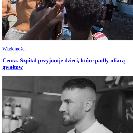
Wiadomości
Ceuta. Szpital przyjmuje dzieci, które padły ofiarą
gwałtów