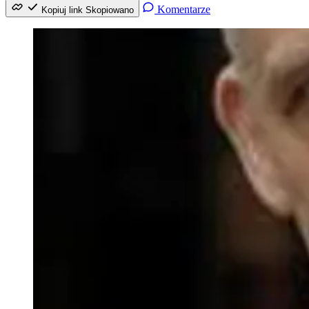
Komentarze
Kopiuj link
Skopiowano