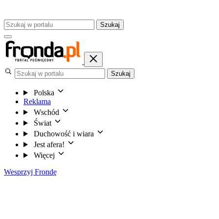
Szukaj
Szukaj
Polska
Reklama
Wschód
Świat
Duchowość i wiara
Jest afera!
Więcej
Wesprzyj Frondę