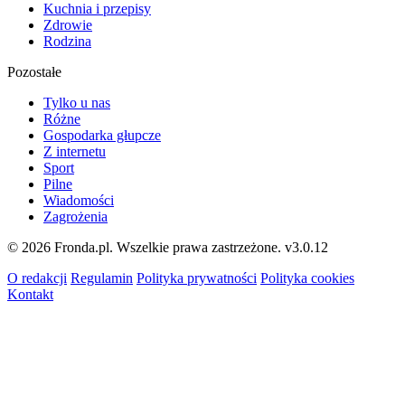
Kuchnia i przepisy
Zdrowie
Rodzina
Pozostałe
Tylko u nas
Różne
Gospodarka głupcze
Z internetu
Sport
Pilne
Wiadomości
Zagrożenia
© 2026 Fronda.pl. Wszelkie prawa zastrzeżone.
v3.0.12
O redakcji
Regulamin
Polityka prywatności
Polityka cookies
Kontakt