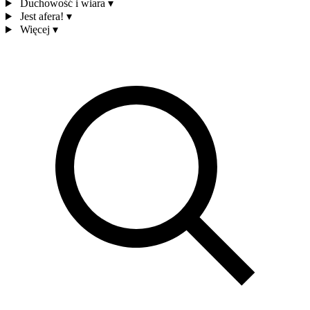
Duchowość i wiara
▾
Jest afera!
▾
Więcej
▾