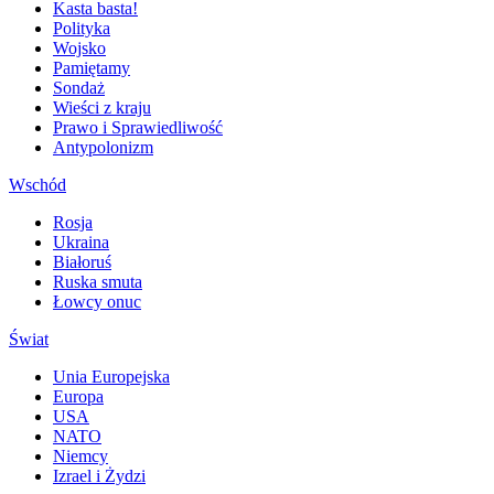
Kasta basta!
Polityka
Wojsko
Pamiętamy
Sondaż
Wieści z kraju
Prawo i Sprawiedliwość
Antypolonizm
Wschód
Rosja
Ukraina
Białoruś
Ruska smuta
Łowcy onuc
Świat
Unia Europejska
Europa
USA
NATO
Niemcy
Izrael i Żydzi