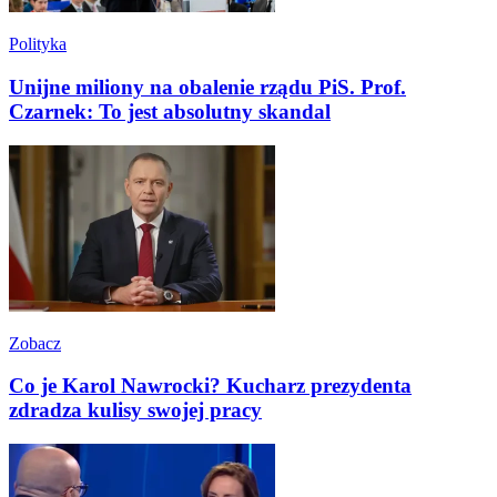
Polityka
Unijne miliony na obalenie rządu PiS. Prof.
Czarnek: To jest absolutny skandal
Zobacz
Co je Karol Nawrocki? Kucharz prezydenta
zdradza kulisy swojej pracy