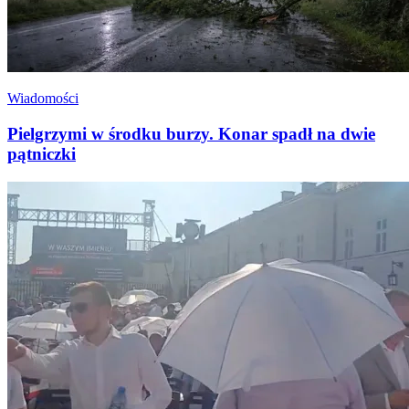
Wiadomości
Pielgrzymi w środku burzy. Konar spadł na dwie
pątniczki