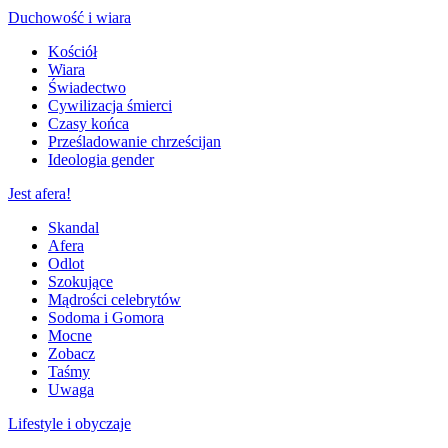
Duchowość i wiara
Kościół
Wiara
Świadectwo
Cywilizacja śmierci
Czasy końca
Prześladowanie chrześcijan
Ideologia gender
Jest afera!
Skandal
Afera
Odlot
Szokujące
Mądrości celebrytów
Sodoma i Gomora
Mocne
Zobacz
Taśmy
Uwaga
Lifestyle i obyczaje