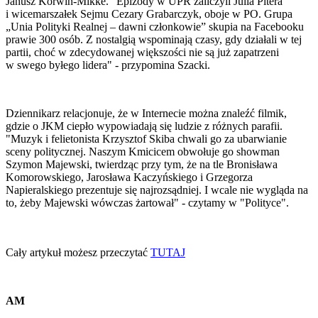
Janusz Korwin-Mikke. "Epizody w UPR zaliczyli Julia Pitera
i wicemarszałek Sejmu Cezary Grabarczyk, oboje w PO. Grupa
„Unia Polityki Realnej – dawni członkowie” skupia na Face­booku
prawie 300 osób. Z nostalgią wspominają czasy, gdy działali w tej
partii, choć w zdecydowanej większości nie są już zapatrzeni
w swego byłego lidera" - przypomina Szacki.
Dziennikarz relacjonuje, że w Internecie można znaleźć filmik,
gdzie o JKM ciepło wypowiadają się ludzie z różnych parafii.
"Muzyk i felietonista Krzysztof Skiba chwali go za ubarwianie
sceny politycznej. Naszym Kmicicem obwołuje go showman
Szymon Majewski, twierdząc przy tym, że na tle Bronisława
Komorowskiego, Jarosława Kaczyńskiego i Grzegorza
Napieralskiego prezentuje się najrozsądniej. I wcale nie wygląda na
to, żeby Majewski wówczas żartował" - czytamy w "Polityce".
Cały artykuł możesz przeczytać
TUTAJ
AM