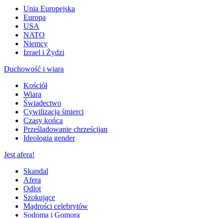
Unia Europejska
Europa
USA
NATO
Niemcy
Izrael i Żydzi
Duchowość i wiara
Kościół
Wiara
Świadectwo
Cywilizacja śmierci
Czasy końca
Prześladowanie chrześcijan
Ideologia gender
Jest afera!
Skandal
Afera
Odlot
Szokujące
Mądrości celebrytów
Sodoma i Gomora