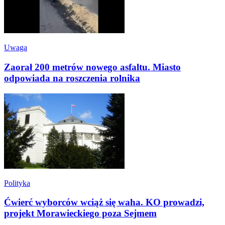
Uwaga
Zaorał 200 metrów nowego asfaltu. Miasto
odpowiada na roszczenia rolnika
Polityka
Ćwierć wyborców wciąż się waha. KO prowadzi,
projekt Morawieckiego poza Sejmem