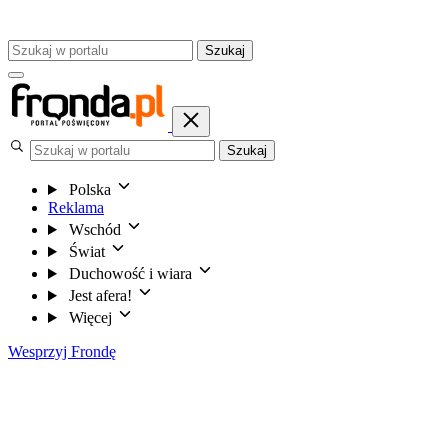
Szukaj
Szukaj
Polska
Reklama
Wschód
Świat
Duchowość i wiara
Jest afera!
Więcej
Wesprzyj Frondę