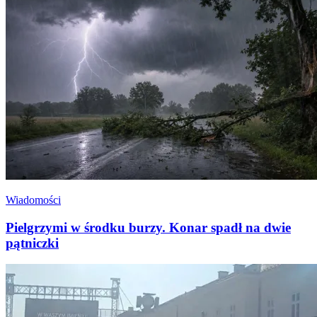
Wiadomości
Pielgrzymi w środku burzy. Konar spadł na dwie
pątniczki