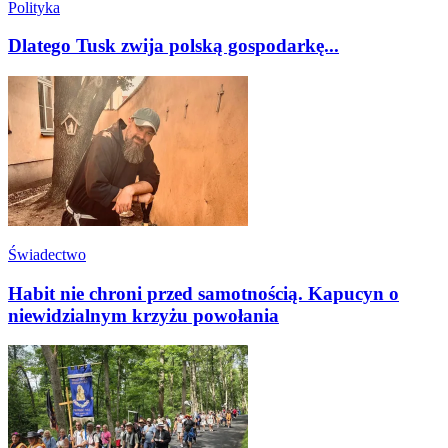
Polityka
Dlatego Tusk zwija polską gospodarkę...
Świadectwo
Habit nie chroni przed samotnością. Kapucyn o
niewidzialnym krzyżu powołania