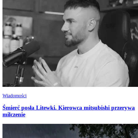
Wiadomości
Śmierć posła Litewki. Kierowca mitsubishi przerywa
milczenie