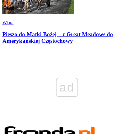
Wiara
Pieszo do Matki Bożej – z Great Meadows do
Amerykańskiej Częstochowy
ad