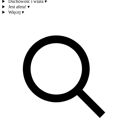
Duchowość i wiara
▾
Jest afera!
▾
Więcej
▾