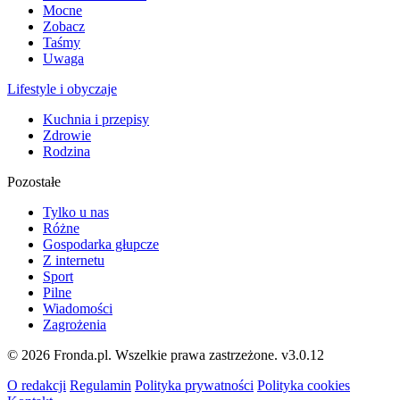
Mocne
Zobacz
Taśmy
Uwaga
Lifestyle i obyczaje
Kuchnia i przepisy
Zdrowie
Rodzina
Pozostałe
Tylko u nas
Różne
Gospodarka głupcze
Z internetu
Sport
Pilne
Wiadomości
Zagrożenia
© 2026 Fronda.pl. Wszelkie prawa zastrzeżone.
v3.0.12
O redakcji
Regulamin
Polityka prywatności
Polityka cookies