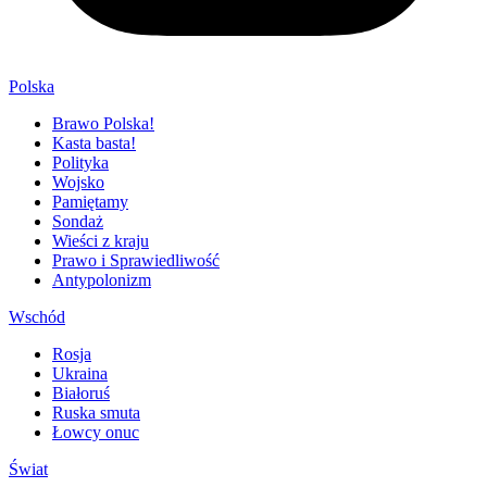
Polska
Brawo Polska!
Kasta basta!
Polityka
Wojsko
Pamiętamy
Sondaż
Wieści z kraju
Prawo i Sprawiedliwość
Antypolonizm
Wschód
Rosja
Ukraina
Białoruś
Ruska smuta
Łowcy onuc
Świat