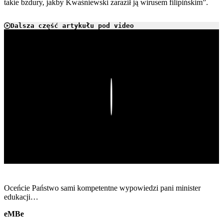
takie bzdury, jakby Kwaśniewski zaraził ją wirusem filipińskim”.
Dalsza część artykułu pod video
Play
Oceńcie Państwo sami kompetentne wypowiedzi pani minister
edukacji…
eMBe