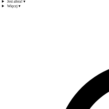
Jest afera!
▾
Więcej
▾