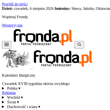
Przejdź do treści
Dzień:
czwartek, 6 sierpnia 2026
Imieniny:
Sławy, Jakuba, Oktawia
Wspieraj Frondę
Wesprzyj nas
Kalendarz liturgiczny
Czwartek XVIII tygodnia okresu zwykłego
Polska
▾
Reklama
Wschód
▾
Świat
▾
Duchowość i wiara
▾