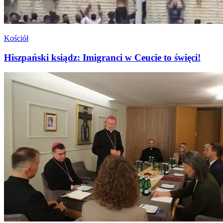
Kościół
Hiszpański ksiądz: Imigranci w Ceucie to święci!