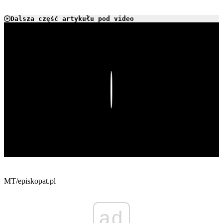
Dalsza część artykułu pod video
Play
MT/episkopat.pl
ad