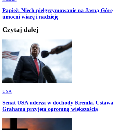
Papież: Niech pielgrzymowanie na Jasną Górę
umocni wiarę i nadzieję
Czytaj dalej
USA
Senat USA uderza w dochody Kremla. Ustawa
Grahama przyjęta ogromną większością