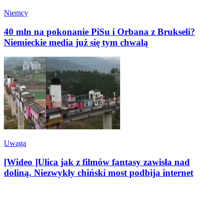
Niemcy
40 mln na pokonanie PiSu i Orbana z Brukseli?
Niemieckie media już się tym chwalą
Uwaga
[Wideo ]Ulica jak z filmów fantasy zawisła nad
doliną. Niezwykły chiński most podbija internet