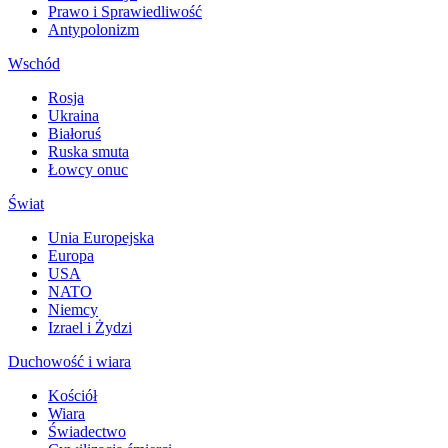
Prawo i Sprawiedliwość
Antypolonizm
Wschód
Rosja
Ukraina
Białoruś
Ruska smuta
Łowcy onuc
Świat
Unia Europejska
Europa
USA
NATO
Niemcy
Izrael i Żydzi
Duchowość i wiara
Kościół
Wiara
Świadectwo