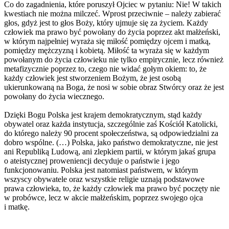
Co do zagadnienia, które poruszył Ojciec w pytaniu: Nie! W takich
kwestiach nie można milczeć. Wprost przeciwnie – należy zabierać
głos, gdyż jest to głos Boży, który ujmuje się za życiem. Każdy
człowiek ma prawo być powołany do życia poprzez akt małżeński,
w którym najpełniej wyraża się miłość pomiędzy ojcem i matką,
pomiędzy mężczyzną i kobietą. Miłość ta wyraża się w każdym
powołanym do życia człowieku nie tylko empirycznie, lecz również
metafizycznie poprzez to, czego nie widać gołym okiem: to, że
każdy człowiek jest stworzeniem Bożym, że jest osobą
ukierunkowaną na Boga, że nosi w sobie obraz Stwórcy oraz że jest
powołany do życia wiecznego.
Dzięki Bogu Polska jest krajem demokratycznym, stąd każdy
obywatel oraz każda instytucja, szczególnie zaś Kościół Katolicki,
do którego należy 90 procent społeczeństwa, są odpowiedzialni za
dobro wspólne. (…) Polska, jako państwo demokratyczne, nie jest
ani Republiką Ludową, ani zlepkiem partii, w którym jakaś grupa
o ateistycznej proweniencji decyduje o państwie i jego
funkcjonowaniu. Polska jest natomiast państwem, w którym
wszyscy obywatele oraz wszystkie religie uznają podstawowe
prawa człowieka, to, że każdy człowiek ma prawo być poczęty nie
w probówce, lecz w akcie małżeńskim, poprzez swojego ojca
i matkę.