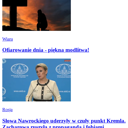
Wiara
Ofiarowanie dnia - piękna modlitwa!
Rosja
Słowa Nawrockiego uderzyły w czuły punkt Kremla.
Zacharowa ruszyła z propagandą i fobiami