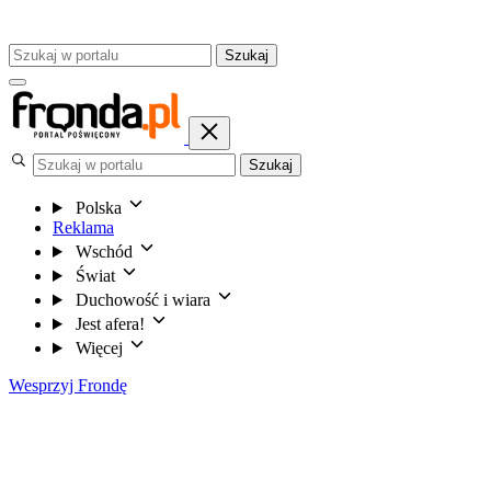
Szukaj
Szukaj
Polska
Reklama
Wschód
Świat
Duchowość i wiara
Jest afera!
Więcej
Wesprzyj Frondę