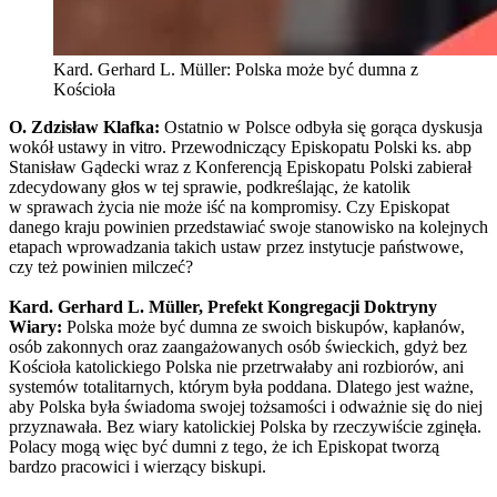
Kard. Gerhard L. Müller: Polska może być dumna z
Kościoła
O. Zdzisław Klafka:
Ostatnio w Polsce odbyła się gorąca dyskusja
wokół ustawy in vitro. Przewodniczący Episkopatu Polski ks. abp
Stanisław Gądecki wraz z Konferencją Episkopatu Polski zabierał
zdecydowany głos w tej sprawie, podkreślając, że katolik
w sprawach życia nie może iść na kompromisy. Czy Episkopat
danego kraju powinien przedstawiać swoje stanowisko na kolejnych
etapach wprowadzania takich ustaw przez instytucje państwowe,
czy też powinien milczeć?
Kard. Gerhard L. Müller, Prefekt Kongregacji Doktryny
Wiary:
Polska może być dumna ze swoich biskupów, kapłanów,
osób zakonnych oraz zaangażowanych osób świeckich, gdyż bez
Kościoła katolickiego Polska nie przetrwałaby ani rozbiorów, ani
systemów totalitarnych, którym była poddana. Dlatego jest ważne,
aby Polska była świadoma swojej tożsamości i odważnie się do niej
przyznawała. Bez wiary katolickiej Polska by rzeczywiście zginęła.
Polacy mogą więc być dumni z tego, że ich Episkopat tworzą
bardzo pracowici i wierzący biskupi.