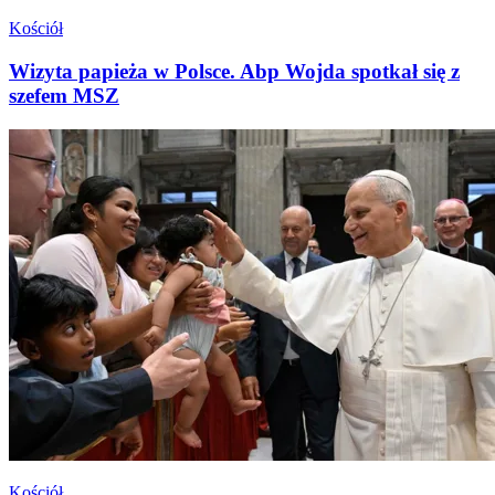
Kościół
Wizyta papieża w Polsce. Abp Wojda spotkał się z
szefem MSZ
Kościół