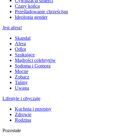
Cywilizacja śmierci
Czasy końca
Prześladowanie chrześcijan
Ideologia gender
Jest afera!
Skandal
Afera
Odlot
Szokujące
Mądrości celebrytów
Sodoma i Gomora
Mocne
Zobacz
Taśmy
Uwaga
Lifestyle i obyczaje
Kuchnia i przepisy
Zdrowie
Rodzina
Pozostałe