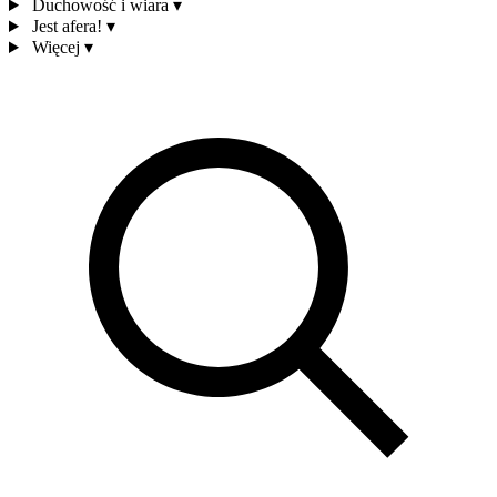
Duchowość i wiara
▾
Jest afera!
▾
Więcej
▾