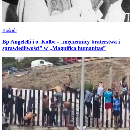
Kościół
Bp Angelelli i o. Kolbe - „męczennicy braterstwa i
sprawiedliwości” w „Magnifica humanitas”