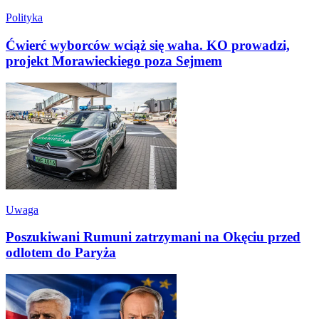
Polityka
Ćwierć wyborców wciąż się waha. KO prowadzi,
projekt Morawieckiego poza Sejmem
Uwaga
Poszukiwani Rumuni zatrzymani na Okęciu przed
odlotem do Paryża