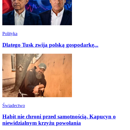
Polityka
Dlatego Tusk zwija polską gospodarkę...
Świadectwo
Habit nie chroni przed samotnością. Kapucyn o
niewidzialnym krzyżu powołania