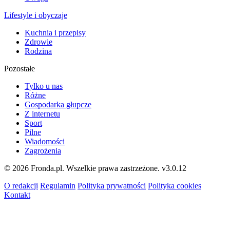
Lifestyle i obyczaje
Kuchnia i przepisy
Zdrowie
Rodzina
Pozostałe
Tylko u nas
Różne
Gospodarka głupcze
Z internetu
Sport
Pilne
Wiadomości
Zagrożenia
© 2026 Fronda.pl. Wszelkie prawa zastrzeżone.
v3.0.12
O redakcji
Regulamin
Polityka prywatności
Polityka cookies
Kontakt