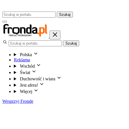
Szukaj
Szukaj
Polska
Reklama
Wschód
Świat
Duchowość i wiara
Jest afera!
Więcej
Wesprzyj Frondę