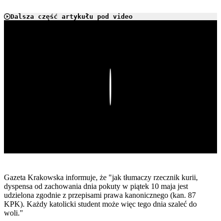
Dalsza część artykułu pod video
Play
Gazeta Krakowska informuje, że "jak tłumaczy rzecznik kurii,
dyspensa od zachowania dnia pokuty w piątek 10 maja jest
udzielona zgodnie z przepisami prawa kanonicznego (kan. 87
KPK). Każdy katolicki
student
może więc tego dnia szaleć do
woli."