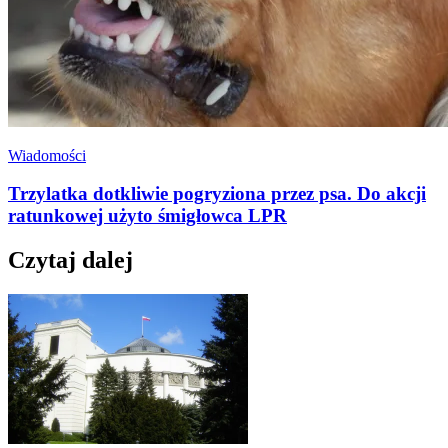
Wiadomości
Trzylatka dotkliwie pogryziona przez psa. Do akcji
ratunkowej użyto śmigłowca LPR
Czytaj dalej