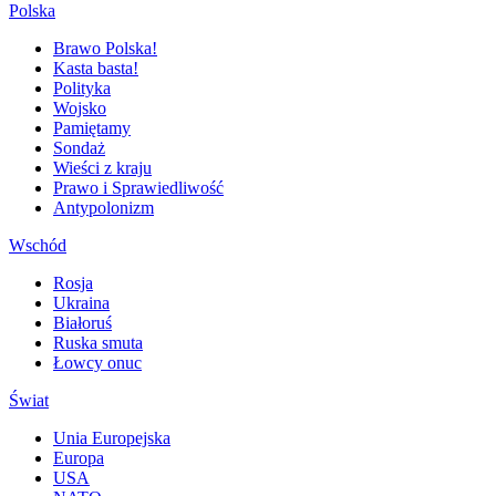
Polska
Brawo Polska!
Kasta basta!
Polityka
Wojsko
Pamiętamy
Sondaż
Wieści z kraju
Prawo i Sprawiedliwość
Antypolonizm
Wschód
Rosja
Ukraina
Białoruś
Ruska smuta
Łowcy onuc
Świat
Unia Europejska
Europa
USA