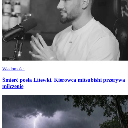
Wiadomości
Śmierć posła Litewki. Kierowca mitsubishi przerywa
milczenie