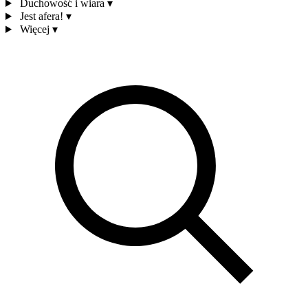
Duchowość i wiara
▾
Jest afera!
▾
Więcej
▾