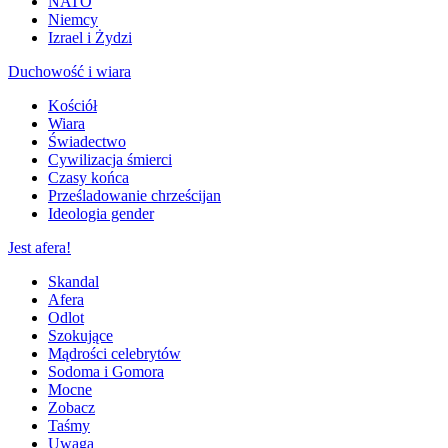
NATO
Niemcy
Izrael i Żydzi
Duchowość i wiara
Kościół
Wiara
Świadectwo
Cywilizacja śmierci
Czasy końca
Prześladowanie chrześcijan
Ideologia gender
Jest afera!
Skandal
Afera
Odlot
Szokujące
Mądrości celebrytów
Sodoma i Gomora
Mocne
Zobacz
Taśmy
Uwaga