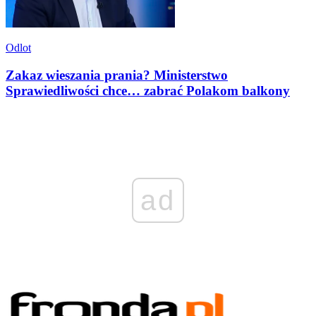
Odlot
Zakaz wieszania prania? Ministerstwo
Sprawiedliwości chce… zabrać Polakom balkony
ad