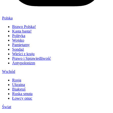
Polska
Brawo Polska!
Kasta basta!
Polityka
Wojsko
Pamiętamy
Sondaż
Wieści z kraju
Prawo i Sprawiedliwość
Antypolonizm
Wschód
Rosja
Ukraina
Białoruś
Ruska smuta
Łowcy onuc
Świat