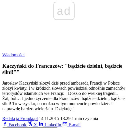
ad
Wiadomości
Kaczyński do Francuzów: "bądźcie dzielni, bądźcie
silni!""
Jarosław Kaczyński złożył dziś przed ambasadą Francji w Polsce
złożył kwiaty. I w krótkich słowach powiedział odnośnie zamachów
terrorystów islamskich we Francji: - Doszło do wielkiej tragedii.
Żal, ból… I jedno życzenie dla Francuzów: bądźcie dzielni, bądźcie
silni! To wszystko, co można w tym momencie powiedzieć. I
naprawdę bardzo wiele żalu. Dziękuję.".
Redakcja Fronda.pl
14.11.2015 13:29
1 min czytania
Facebook
X
LinkedIn
E-mail