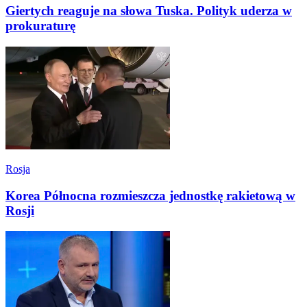
Giertych reaguje na słowa Tuska. Polityk uderza w
prokuraturę
Rosja
Korea Północna rozmieszcza jednostkę rakietową w
Rosji