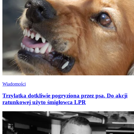
Wiadomości
Trzylatka dotkliwie pogryziona przez psa. Do akcji
ratunkowej użyto śmigłowca LPR