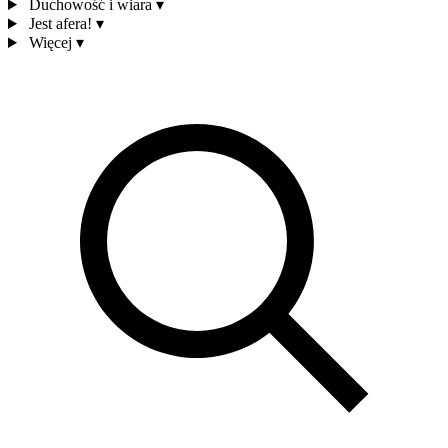
Duchowość i wiara
▾
Jest afera!
▾
Więcej
▾