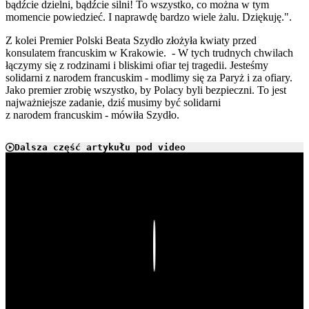
bądźcie dzielni, bądźcie silni! To wszystko, co można w tym
momencie powiedzieć. I naprawdę bardzo wiele żalu. Dziękuję.".
Z kolei Premier Polski Beata Szydło złożyła kwiaty przed
konsulatem francuskim w Krakowie. - W tych trudnych chwilach
łączymy się z rodzinami i bliskimi ofiar tej tragedii. Jesteśmy
solidarni z narodem francuskim - modlimy się za Paryż i za ofiary.
Jako premier zrobię wszystko, by Polacy byli bezpieczni. To jest
najważniejsze zadanie, dziś musimy być solidarni
z narodem francuskim - mówiła Szydło.
Dalsza część artykułu pod video
Play