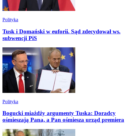
Polityka
Tusk i Domański w euforii. Sąd zdecydował ws.
subwencji PiS
Polityka
Bogucki miażdży argumenty Tuska: Doradcy
ośmieszają Pana, a Pan ośmiesza urząd premiera