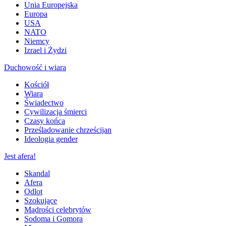
Unia Europejska
Europa
USA
NATO
Niemcy
Izrael i Żydzi
Duchowość i wiara
Kościół
Wiara
Świadectwo
Cywilizacja śmierci
Czasy końca
Prześladowanie chrześcijan
Ideologia gender
Jest afera!
Skandal
Afera
Odlot
Szokujące
Mądrości celebrytów
Sodoma i Gomora