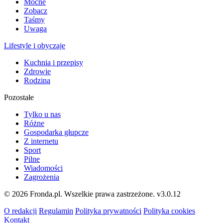
Mocne
Zobacz
Taśmy
Uwaga
Lifestyle i obyczaje
Kuchnia i przepisy
Zdrowie
Rodzina
Pozostałe
Tylko u nas
Różne
Gospodarka głupcze
Z internetu
Sport
Pilne
Wiadomości
Zagrożenia
© 2026 Fronda.pl. Wszelkie prawa zastrzeżone.
v3.0.12
O redakcji
Regulamin
Polityka prywatności
Polityka cookies
Kontakt