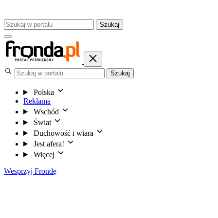
Szukaj
Szukaj
Polska
Reklama
Wschód
Świat
Duchowość i wiara
Jest afera!
Więcej
Wesprzyj Frondę