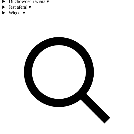
Duchowość i wiara
▾
Jest afera!
▾
Więcej
▾