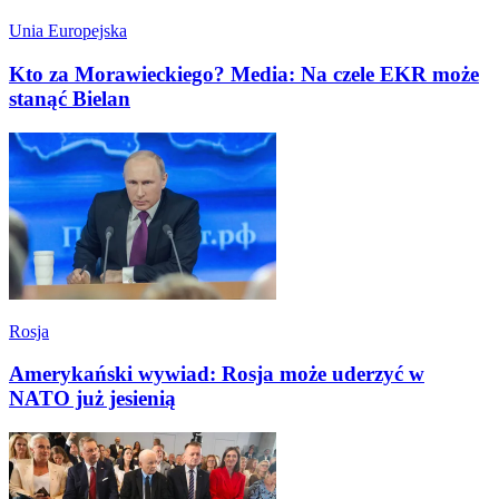
Unia Europejska
Kto za Morawieckiego? Media: Na czele EKR może
stanąć Bielan
Rosja
Amerykański wywiad: Rosja może uderzyć w
NATO już jesienią