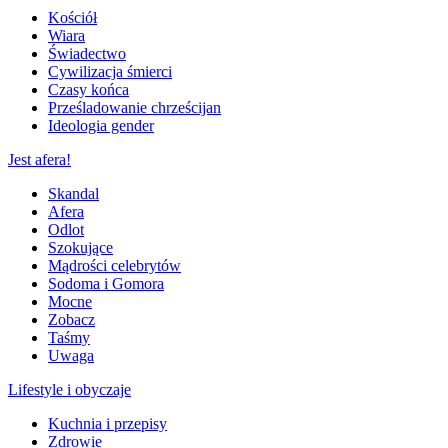
Kościół
Wiara
Świadectwo
Cywilizacja śmierci
Czasy końca
Prześladowanie chrześcijan
Ideologia gender
Jest afera!
Skandal
Afera
Odlot
Szokujące
Mądrości celebrytów
Sodoma i Gomora
Mocne
Zobacz
Taśmy
Uwaga
Lifestyle i obyczaje
Kuchnia i przepisy
Zdrowie