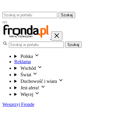
Szukaj
Szukaj
Polska
Reklama
Wschód
Świat
Duchowość i wiara
Jest afera!
Więcej
Wesprzyj Frondę