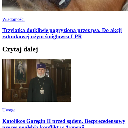
Wiadomości
Trzylatka dotkliwie pogryziona przez psa. Do akcji
ratunkowej użyto śmigłowca LPR
Czytaj dalej
Uwaga
Katolikos Garegin II przed sądem. Bezprecedensowy
proces pogłębia konflikt w Armenii