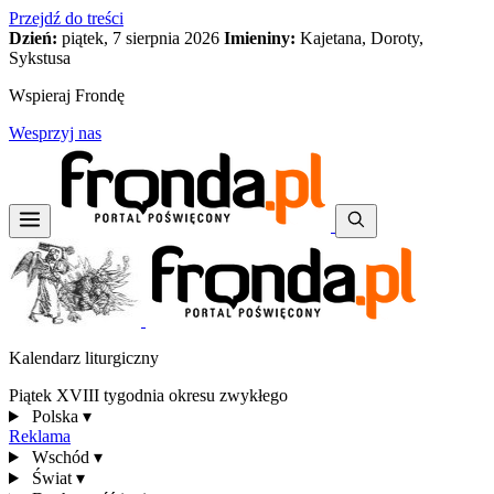
Przejdź do treści
Dzień:
piątek, 7 sierpnia 2026
Imieniny:
Kajetana, Doroty,
Sykstusa
Wspieraj Frondę
Wesprzyj nas
Kalendarz liturgiczny
Piątek XVIII tygodnia okresu zwykłego
Polska
▾
Reklama
Wschód
▾
Świat
▾