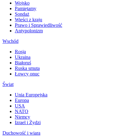
Wojsko
Pamiętamy
Sondaż
Wieści z kraju
Prawo i Sprawiedliwość
Antypolonizm
Wschód
Rosja
Ukraina
Białoruś
Ruska smuta
Łowcy onuc
Świat
Unia Europejska
Europa
USA
NATO
Niemcy
Izrael i Żydzi
Duchowość i wiara