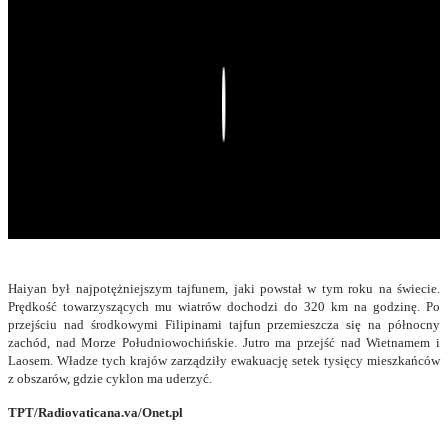
Play
Haiyan był najpotężniejszym tajfunem, jaki powstał w tym roku na świecie.
Prędkość towarzyszących mu wiatrów dochodzi do 320 km na godzinę. Po
przejściu nad środkowymi Filipinami tajfun przemieszcza się na północny
zachód, nad Morze Południowochińskie. Jutro ma przejść nad Wietnamem i
Laosem. Władze tych krajów zarządziły ewakuację setek tysięcy mieszkańców
z obszarów, gdzie cyklon ma uderzyć.
TPT/Radiovaticana.va/Onet.pl