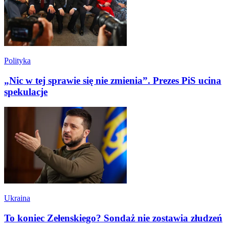
Polityka
„Nic w tej sprawie się nie zmienia”. Prezes PiS ucina
spekulacje
Ukraina
To koniec Zełenskiego? Sondaż nie zostawia złudzeń