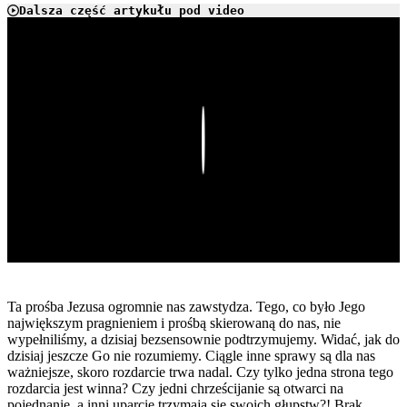
Dalsza część artykułu pod video
Play
Ta prośba Jezusa ogromnie nas zawstydza. Tego, co było Jego
największym pragnieniem i prośbą skierowaną do nas, nie
wypełniliśmy, a dzisiaj bezsensownie podtrzymujemy. Widać, jak do
dzisiaj jeszcze Go nie rozumiemy. Ciągle inne sprawy są dla nas
ważniejsze, skoro rozdarcie trwa nadal. Czy tylko jedna strona tego
rozdarcia jest winna? Czy jedni chrześcijanie są otwarci na
pojednanie, a inni uparcie trzymają się swoich głupstw?! Brak