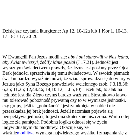
Dzisiejsze czytania liturgiczne: Ap 12, 10-12a lub 1 Kor 1, 10-13.
17-18; J 17, 20-26
W Ewangelii Pan Jezus modli się:
aby i oni stanowili w Nas jedno,
aby świat uwierzył, żeś Ty Mnie posłał
(J 17,21). Jedność jest
wyraźnym świadectwem prawdy, że Jezus jest posłany przez Ojca.
Brak jedności sprzeciwia się temu świadectwu. W swoich pismach
św. Jan bardzo wyraźnie mówi, że wiara sprowadza się do wiary w
Jezusa jako Syna Bożego prawdziwie wcielonego (zob. J 3,18.36;
6,35; 11,25; 12,44.46; 14,10.12; 1 J 5,10). Jeżeli tak, to atak na
jedność jest dla Złego czymś bardzo ważnym. Stosunkowo łatwo
mu tolerować pobożność prywatną czy to w wymiarze jednostki,
czy grupy, jeśli ta „pobożność” jest zamknięta w sobie i nie
przeszkadza jej brak jedności. Jeżeli natomiast pojawia się
perspektywa jedności, to jest ona skutecznie niszczona. Warto o tej
logice zła pamiętać. Podobna logika odnosi się w życiu
indywidualnym do modlitwy. Okazuje się, że
właśnie
modlitwa
wymaga największego wysiłku i zmagania się z