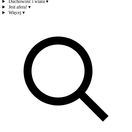
Duchowość i wiara
▾
Jest afera!
▾
Więcej
▾