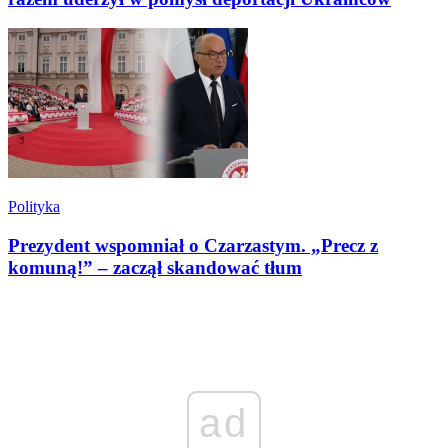
Polityka
Prezydent wspomniał o Czarzastym. „Precz z
komuną!” – zaczął skandować tłum
ad