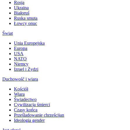
Rosja
Ukraina
Białoruś
Ruska smuta
Łowcy onuc
Świat
Unia Europejska
Europa
USA
NATO
Niemcy
Izrael i Żydzi
Duchowość i wiara
Kościół
Wiara
Świadectwo
Cywilizacja śmierci
Czasy końca
Prześladowanie chrześcijan
Ideologia gender