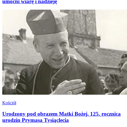
umocni wiarę i nadzieję
Kościół
Urodzony pod obrazem Matki Bożej. 125. rocznica
urodzin Prymasa Tysiąclecia