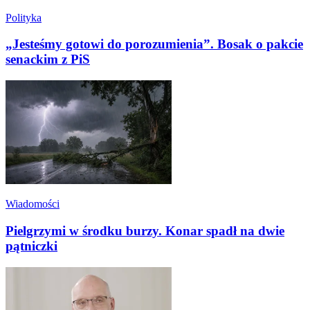
Polityka
„Jesteśmy gotowi do porozumienia”. Bosak o pakcie
senackim z PiS
Wiadomości
Pielgrzymi w środku burzy. Konar spadł na dwie
pątniczki