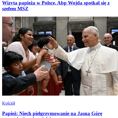
Wizyta papieża w Polsce. Abp Wojda spotkał się z
szefem MSZ
Kościół
Papież: Niech pielgrzymowanie na Jasną Górę