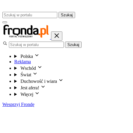
Szukaj
Szukaj
Polska
Reklama
Wschód
Świat
Duchowość i wiara
Jest afera!
Więcej
Wesprzyj Frondę