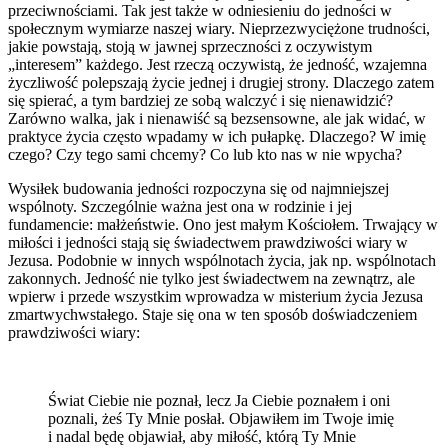
przeciwnościami. Tak jest także w odniesieniu do jedności w
społecznym wymiarze naszej wiary. Nieprzezwyciężone trudności,
jakie powstają, stoją w jawnej sprzeczności z oczywistym
„interesem” każdego. Jest rzeczą oczywistą, że jedność, wzajemna
życzliwość polepszają życie jednej i drugiej strony. Dlaczego zatem
się spierać, a tym bardziej ze sobą walczyć i się nienawidzić?
Zarówno walka, jak i nienawiść są bezsensowne, ale jak widać, w
praktyce życia często wpadamy w ich pułapkę. Dlaczego? W imię
czego? Czy tego sami chcemy? Co lub kto nas w nie wpycha?
Wysiłek budowania jedności rozpoczyna się od najmniejszej
wspólnoty. Szczególnie ważna jest ona w rodzinie i jej
fundamencie: małżeństwie. Ono jest małym Kościołem. Trwający w
miłości i jedności stają się świadectwem prawdziwości wiary w
Jezusa. Podobnie w innych wspólnotach życia, jak np. wspólnotach
zakonnych. Jedność nie tylko jest świadectwem na zewnątrz, ale
wpierw i przede wszystkim wprowadza w misterium życia Jezusa
zmartwychwstałego. Staje się ona w ten sposób doświadczeniem
prawdziwości wiary:
Świat Ciebie nie poznał, lecz Ja Ciebie poznałem i oni
poznali, żeś Ty Mnie posłał. Objawiłem im Twoje imię
i nadal będę objawiał, aby miłość, którą Ty Mnie