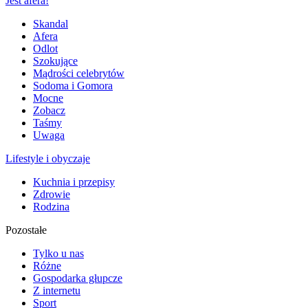
Jest afera!
Skandal
Afera
Odlot
Szokujące
Mądrości celebrytów
Sodoma i Gomora
Mocne
Zobacz
Taśmy
Uwaga
Lifestyle i obyczaje
Kuchnia i przepisy
Zdrowie
Rodzina
Pozostałe
Tylko u nas
Różne
Gospodarka głupcze
Z internetu
Sport