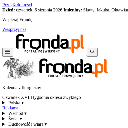
Przejdź do treści
Dzień:
czwartek, 6 sierpnia 2026
Imieniny:
Sławy, Jakuba, Oktawia
Wspieraj Frondę
Wesprzyj nas
Kalendarz liturgiczny
Czwartek XVIII tygodnia okresu zwykłego
Polska
▾
Reklama
Wschód
▾
Świat
▾
Duchowość i wiara
▾