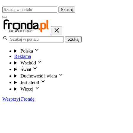
Szukaj
Szukaj
Polska
Reklama
Wschód
Świat
Duchowość i wiara
Jest afera!
Więcej
Wesprzyj Frondę