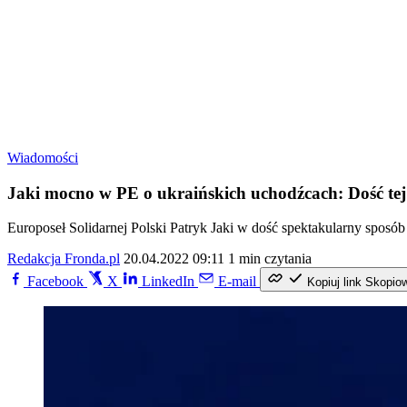
Wiadomości
Jaki mocno w PE o ukraińskich uchodźcach: Dość tej
Europoseł Solidarnej Polski Patryk Jaki w dość spektakularny spos
Redakcja Fronda.pl
20.04.2022 09:11
1 min czytania
Facebook
X
LinkedIn
E-mail
Kopiuj link
Skopio