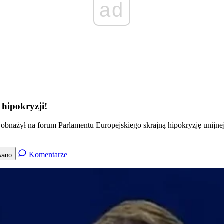
ad
 hipokryzji!
ób obnażył na forum Parlamentu Europejskiego skrajną hipokryzję unij
Komentarze
wano