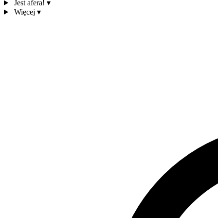
Jest afera!
▾
Więcej
▾