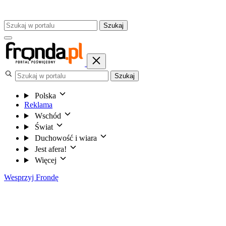
Szukaj
Szukaj
Polska
Reklama
Wschód
Świat
Duchowość i wiara
Jest afera!
Więcej
Wesprzyj Frondę