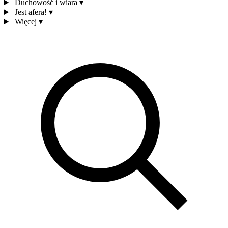
Duchowość i wiara
▾
Jest afera!
▾
Więcej
▾