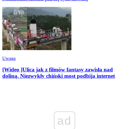
Uwaga
[Wideo ]Ulica jak z filmów fantasy zawisła nad
doliną. Niezwykły chiński most podbija internet
ad