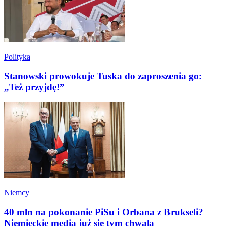
Polityka
Stanowski prowokuje Tuska do zaproszenia go:
„Też przyjdę!”
Niemcy
40 mln na pokonanie PiSu i Orbana z Brukseli?
Niemieckie media już się tym chwalą