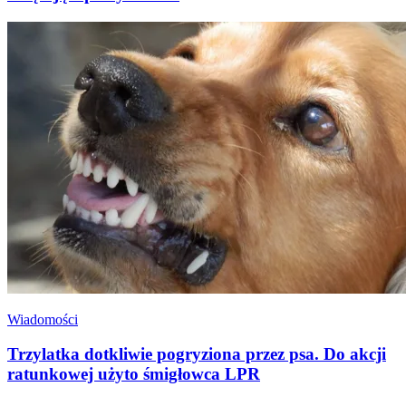
Wiadomości
Trzylatka dotkliwie pogryziona przez psa. Do akcji
ratunkowej użyto śmigłowca LPR