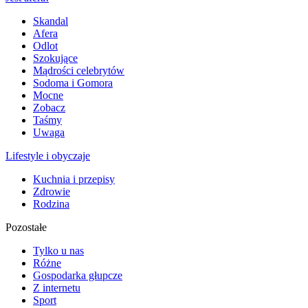
Skandal
Afera
Odlot
Szokujące
Mądrości celebrytów
Sodoma i Gomora
Mocne
Zobacz
Taśmy
Uwaga
Lifestyle i obyczaje
Kuchnia i przepisy
Zdrowie
Rodzina
Pozostałe
Tylko u nas
Różne
Gospodarka głupcze
Z internetu
Sport