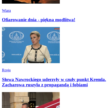
Wiara
Ofiarowanie dnia - piękna modlitwa!
Rosja
Słowa Nawrockiego uderzyły w czuły punkt Kremla.
Zacharowa ruszyła z propagandą i fobiami