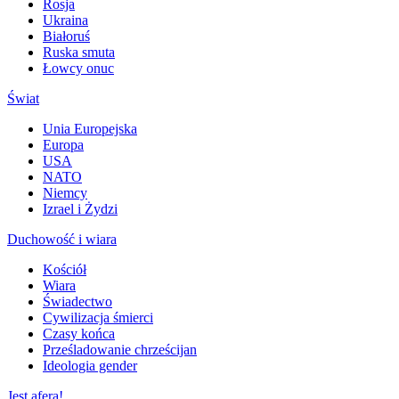
Rosja
Ukraina
Białoruś
Ruska smuta
Łowcy onuc
Świat
Unia Europejska
Europa
USA
NATO
Niemcy
Izrael i Żydzi
Duchowość i wiara
Kościół
Wiara
Świadectwo
Cywilizacja śmierci
Czasy końca
Prześladowanie chrześcijan
Ideologia gender
Jest afera!