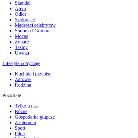
Skandal
Afera
Odlot
Szokujące
Mądrości celebrytów
Sodoma i Gomora
Mocne
Zobacz
Taśmy
Uwaga
Lifestyle i obyczaje
Kuchnia i przepisy
Zdrowie
Rodzina
Pozostałe
Tylko u nas
Różne
Gospodarka głupcze
Z internetu
Sport
Pilne