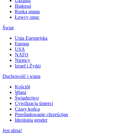
Ukraina
Białoruś
Ruska smuta
Łowcy onuc
Świat
Unia Europejska
Europa
USA
NATO
Niemcy
Izrael i Żydzi
Duchowość i wiara
Kościół
Wiara
Świadectwo
Cywilizacja śmierci
Czasy końca
Prześladowanie chrześcijan
Ideologia gender
Jest afera!