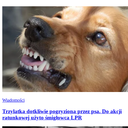
Wiadomości
Trzylatka dotkliwie pogryziona przez psa. Do akcji
ratunkowej użyto śmigłowca LPR