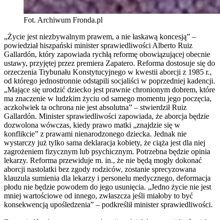
Fot. Archiwum Fronda.pl
„Życie jest niezbywalnym prawem, a nie łaskawą koncesją” –
powiedział hiszpański minister sprawiedliwości Alberto Ruiz
Gallardón, który zapowiada rychłą reformę obowiązującej obecnie
ustawy, przyjętej przez premiera Zapatero. Reforma dostosuje się do
orzeczenia Trybunału Konstytucyjnego w kwestii aborcji z 1985 r.,
od którego jednostronnie odstąpili socjaliści w poprzedniej kadencji.
„Mające się urodzić dziecko jest prawnie chronionym dobrem, które
ma znaczenie w ludzkim życiu od samego momentu jego poczęcia,
aczkolwiek ta ochrona nie jest absolutna” – stwierdził Ruiz
Gallardón. Minister sprawiedliwości zapowiada, że aborcja będzie
dozwolona wówczas, kiedy prawo matki „znajdzie się w
konflikcie” z prawami nienarodzonego dziecka. Jednak nie
wystarczy już tylko sama deklaracja kobiety, że ciąża jest dla niej
zagrożeniem fizycznym lub psychicznym. Potrzebna będzie opinia
lekarzy. Reforma przewiduje m. in., że nie będą mogły dokonać
aborcji nastolatki bez zgody rodziców, zostanie sprecyzowana
klauzula sumienia dla lekarzy i personelu medycznego, deformacja
płodu nie będzie powodem do jego usunięcia. „Jedno życie nie jest
mniej wartościowe od innego, zwłaszcza jeśli miałoby to być
konsekwencją upośledzenia” – podkreślił minister sprawiedliwości.