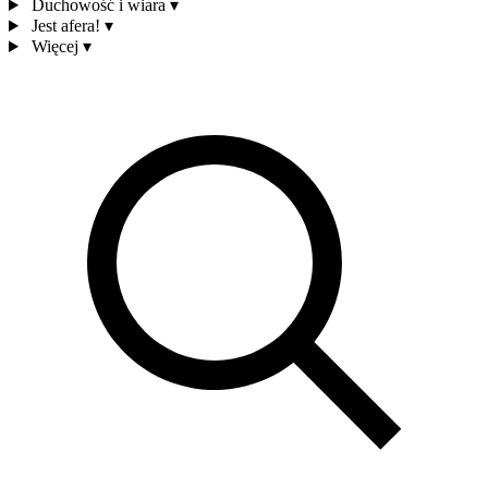
Duchowość i wiara
▾
Jest afera!
▾
Więcej
▾