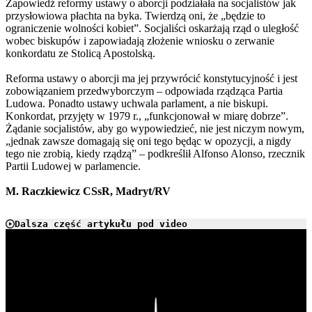
Zapowiedź reformy ustawy o aborcji podziałała na socjalistów jak
przysłowiowa płachta na byka. Twierdzą oni, że „będzie to
ograniczenie wolności kobiet”. Socjaliści oskarżają rząd o uległość
wobec biskupów i zapowiadają złożenie wniosku o zerwanie
konkordatu ze Stolicą Apostolską.
Reforma ustawy o aborcji ma jej przywrócić konstytucyjność i jest
zobowiązaniem przedwyborczym – odpowiada rządząca Partia
Ludowa. Ponadto ustawy uchwala parlament, a nie biskupi.
Konkordat, przyjęty w 1979 r., „funkcjonował w miarę dobrze”.
Żądanie socjalistów, aby go wypowiedzieć, nie jest niczym nowym,
„jednak zawsze domagają się oni tego będąc w opozycji, a nigdy
tego nie zrobią, kiedy rządzą” – podkreślił Alfonso Alonso, rzecznik
Partii Ludowej w parlamencie.
M. Raczkiewicz CSsR, Madryt/RV
Dalsza część artykułu pod video