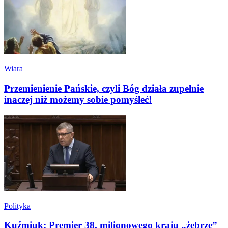
Wiara
Przemienienie Pańskie, czyli Bóg działa zupełnie
inaczej niż możemy sobie pomyśleć!
Polityka
Kuźmiuk: Premier 38. milionowego kraju „żebrze”