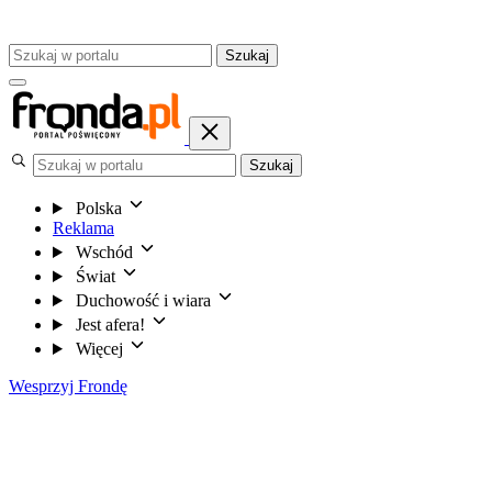
Szukaj
Szukaj
Polska
Reklama
Wschód
Świat
Duchowość i wiara
Jest afera!
Więcej
Wesprzyj Frondę