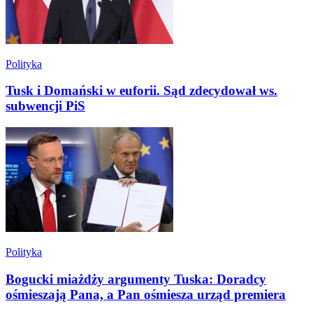
Polityka
Tusk i Domański w euforii. Sąd zdecydował ws.
subwencji PiS
Polityka
Bogucki miażdży argumenty Tuska: Doradcy
ośmieszają Pana, a Pan ośmiesza urząd premiera