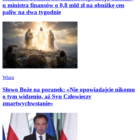
u ministra finansów o 0,8 mld zł na obniżkę cen
paliw na dwa tygodnie
Wiara
Słowo Boże na poranek: «Nie opowiadajcie nikomu
o tym widzeniu, aż Syn Człowieczy
zmartwychwstanie»